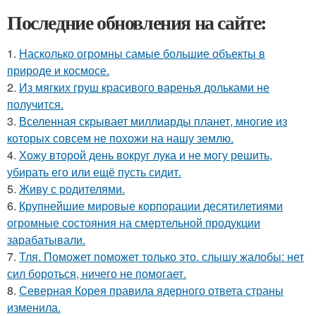
Последние обновления на сайте:
1.
Насколько огромны самые большие объекты в
природе и космосе.
2.
Из мягких груш красивого варенья дольками не
получится.
3.
Вселенная скрывает миллиарды планет, многие из
которых совсем не похожи на нашу землю.
4.
Хожу второй день вокруг лука и не могу решить,
убирать его или ещё пусть сидит.
5.
Живу с родителями.
6.
Крупнейшие мировые корпорации десятилетиями
огромные состояния на смертельной продукции
зарабатывали.
7.
Тля. Поможет поможет только это. слышу жалобы: нет
сил бороться, ничего не помогает.
8.
Северная Корея правила ядерного ответа страны
изменила.