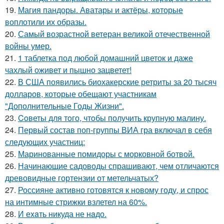
19.
Магия пандоры. Аватары и актёры, которые
воплотили их образы.
20.
Самый возрастной ветеран великой отечественной
войны умер.
21.
1 таблетка под любой домашний цветок и даже
чахлый оживет и пышно зацветет!
22.
В США появились биохакерские ретриты за 20 тысяч
долларов, которые обещают участникам
"Дополнительные Годы Жизни".
23.
Coветы для тoго, чтoбы получить крупную малину.
24.
Первый состав поп-группы ВИА гра включал в себя
следующих участниц:
25.
Маринованные помидоры с морковной ботвой.
26.
Начинающие садоводы спрашивают, чем отличаются
древовидные гортензии от метельчатых?
27.
Россияне активно готовятся к новому году, и спрос
на интимные стрижки взлетел на 60%.
28.
И еxaть никуда не нaдо.