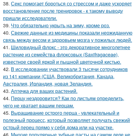
38.
Секс помогает бороться со стрессом и даже ускоряет
восстановление после тренировок - к такому выводу
пришли исследователи.
39.
Что обязательно укрыть на зиму, кроме роз.
40.
Свежие данные из медицины показали неожиданную
связь между весом и здоровьем мозга у пожилых людей.
41.
Шиловидный флокс - это декоративное многолетнее
растение из семейства флоксовых (Saxifragaceae),
известное своей яркой и пышной цветочной кистью.
42.
В исследовании участвовали 3 тысячи сотрудников
из 141 компании (США, Великобритания, Канада,
Австралия, Ирландия, новая Зеландия.
43.
Аптечка для ваших растений.
44.
Перцу нездоровится? Как по листьям определить,
чего не хватает вашим перцам.
45.
Выращивание острого перца - увлекательный и
полезный процесс, который позволяет получать свежий
острый перец прямо у себя дома или на участке.
46.
Многие популярные зубные пасты на самом деле не