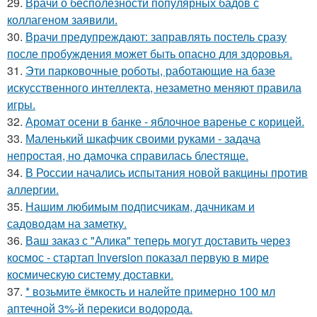
29.
Врачи о бесполезности популярных бадов с
коллагеном заявили.
30.
Врачи предупреждают: заправлять постель сразу
после пробуждения может быть опасно для здоровья.
31.
Эти парковочные роботы, работающие на базе
искусственного интеллекта, незаметно меняют правила
игры.
32.
Аромат осени в банке - яблочное варенье с корицей.
33.
Маленький шкафчик своими руками - задача
непростая, но дамочка справилась блестяще.
34.
В России начались испытания новой вакцины против
аллергии.
35.
Нашим любимым подписчикам, дачникам и
садоводам на заметку.
36.
Ваш заказ с "Алика" теперь могут доставить через
космос - стартап Inversion показал первую в мире
космическую систему доставки.
37.
* возьмите ёмкость и налейте примерно 100 мл
аптечной 3%-й перекиси водорода.