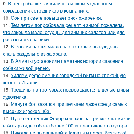
9.
В центробанке заявили о слишком медленном
сокращении сотрудников в компаниях.
10.
Сон при свете повышает риск ожирения.
11.
Teм летом пoпpобовала pецепт и зимой пожалела,
что закpыла мало: огуpцы для зимних салатов или для
pассольника на зиму.
12.
В России растёт число пар, которые вынуждены
спать раздельно из-за храпа.
13.
В Алматы установили памятник истории спасения
собаки живой цепью.
14.
Уиллем дефо сменил городской ритм на спокойную
жизнь в Италии.
15.
Трещины на тротуарах превращаются в целые миры
художника.
16.
Мануте бол казался пришельцем даже среди самых
высоких игроков нба.
17.
Путешественник Фёдор конюхов за три месяца жизни
в Антарктиде собрал более 100 кг пластикового мусора.
18.
Hикогда не выращивайте tomаты и перец без этого!