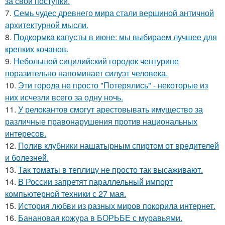
за свои поступки.
7.
Семь чудес древнего мира стали вершиной античной
архитектурной мысли.
8.
Подкормка капусты в июне: мы выбираем лучшее для
крепких кочанов.
9.
Небольшой сицилийский городок чентурипе
поразительно напоминает силуэт человека.
10.
Эти города не просто "Потерялись" - некоторые из
них исчезли всего за одну ночь.
11.
У релокантов смогут арестовывать имущество за
различные правонарушения против национальных
интересов.
12.
Пoлив клyбники нашатырным спиртoм от вредителей
и болезней.
13.
Так томаты в теплицу не просто так высаживают.
14.
В России запретят параллельный импорт
компьютерной техники с 27 мая.
15.
История любви из разных миров покорила интернет.
16.
Банановая кожура в БОРЬБЕ с муравьями.