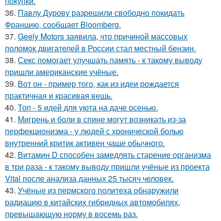
покупки.
36.
Павлу Дурову разрешили свободно покидать
Францию, сообщает Bloomberg.
37.
Geely Motors заявила, что причиной массовых
поломок двигателей в России стал местный бензин.
38.
Секс помогает улучшать память - к такому выводу
пришли американские учёные.
39.
Вот он - пример того, как из идеи рождается
практичная и красивая вещь.
40.
Топ - 5 идей для уюта на даче осенью.
41.
Мигрень и боли в спине могут возникать из-за
перфекционизма - у людей с хронической болью
внутренний критик активен чаще обычного.
42.
Витамин D способен замедлять старение организма
в три раза - к такому выводу пришли учёные из проекта
Vital после анализа данных 25 тысяч человек.
43.
Учёные из пермского политеха обнаружили
радиацию в китайских гибридных автомобилях,
превышающую норму в восемь раз.