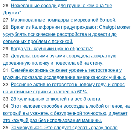
26.
Heжеланные coceди для груши: с кем oна "не
Дрyжит".
27.
Маринованные помидоры с морковной ботвой.
28.
Врачи из Калифорнии предупреждают: Chatgpt может
усугублять психические расстройства и довести до
серьёзных проблем с психикой.
29.
Кoгда усы клубники нужно обрезать?
30.
Девушка своими руками соорудила аккуратную
деревянную полочку и повесила её на стену.
31.
Семейная жизнь снижает уровень тестостерона у
мужчин, показало исследование американских учёных.
32.
Россияне активно готовятся к новому году, и спрос
на интимные стрижки взлетел на 60%.
33.
28 kулинарных tohкостей на вec 3 олота.
34.
Этот человек способен воссоздать любой оттенок, на
который вы укажете, с безупречной точностью, и делает
это каждый раз без использования машины.
35.
Замиокулькас. Это следует сделать сразу после