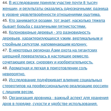
44.
В исследовании приняли участие почти 8 тысяч
женщин, и результаты оказались однозначными: разница
в уровне удовлетворённости отношениями ощутима.
45.
Кто занимается розами, тот знает, насколько тяжела
бывает борьба с различными пятнистостями.
46.
Колоновидные деревья - это разновидность
деревьев, характеризующихся узким, вертикальным и
стройным силуэтом, напоминающим колонну.
47.
В некоторых регионах Азии охота на гигантских
шершней превратилась в настоящее ремесло,
сочетающее риск, сноровку и изобретательность.
48.
Ароматная и легкая в приготовлении соль
невероятно.
49.
Исследование подчёркивает влияние социальных
стереотипов на профессиональную реализацию россиян
с лишним весом.
50.
Организация дровника - важный аспект для хранения
дров в порядке, сухости и удобстве использования.