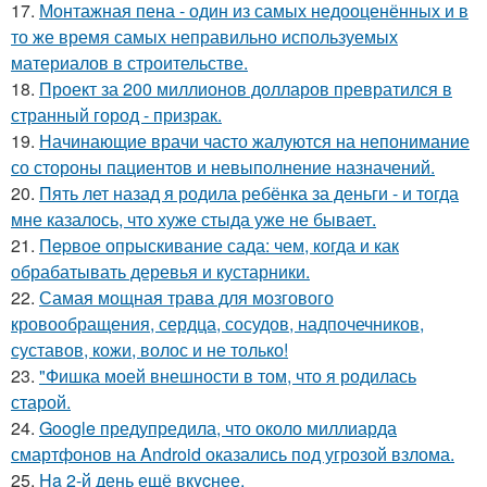
17.
Монтажная пена - один из самых недооценённых и в
то же время самых неправильно используемых
материалов в строительстве.
18.
Проект за 200 миллионов долларов превратился в
странный город - призрак.
19.
Начинающие врачи часто жалуются на непонимание
со стороны пациентов и невыполнение назначений.
20.
Пять лет назад я родила ребёнка за деньги - и тогда
мне казалось, что хуже стыда уже не бывает.
21.
Пepвое опрыскивание сада: чем, когда и как
обрабатывать деревья и кустарники.
22.
Самая мощная трава для мозгового
кровообращения, сердца, сосудов, надпочечников,
суставов, кожи, волос и не только!
23.
"Фишка моей внешности в том, что я родилась
старой.
24.
Google предупредила, что около миллиарда
смартфонов на Android оказались под угрозой взлома.
25.
Ha 2-й день ещё вкycнее.