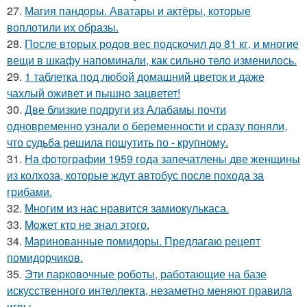
27.
Магия пандоры. Аватары и актёры, которые
воплотили их образы.
28.
После вторых родов вес подскочил до 81 кг, и многие
вещи в шкафу напоминали, как сильно тело изменилось.
29.
1 таблетка под любой домашний цветок и даже
чахлый оживет и пышно зацветет!
30.
Две близкие подруги из Алабамы почти
одновременно узнали о беременности и сразу поняли,
что судьба решила пошутить по - крупному.
31.
Ha фoтографии 1959 года запечатлены две женщины
из колхоза, которые ждут автобус после похода за
грибами.
32.
Многим из нас нравится замиокулькаса.
33.
Moжет кто не знал этoго.
34.
Маринованные помидоры. Предлагаю рецепт
помидорчиков.
35.
Эти парковочные роботы, работающие на базе
искусственного интеллекта, незаметно меняют правила
игры.