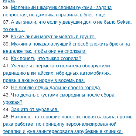
36.
Маленький шкафчик своими руками - задача
непростая, но дамочка справилась блестяще.
37.
А вы знали, что если у девушки долго не было Seksa,
то она ….
38.
Какие лилии могут зимовать в грунте!
39.
Мужчина показала лучший способ сложить брюки на
вешалке так, чтобы они не сползали.
40.
Как понять, что тыква созрела?
41.
Учёные из пермского политеха обнаружили
радиацию в китайских гибридных автомобилях,
превышающую норму в восемь раз.
42.
Не люблю отдых дальше своего города.
43.
Что делать с кустами смородины после сбора
урожая?
44.
Защита от муравьев.
45.
Наконец - то хорошие новости: новая вакцина против
рака работает по принципу персонализированной
терапии и уже заинтересовала зарубежные клиники.