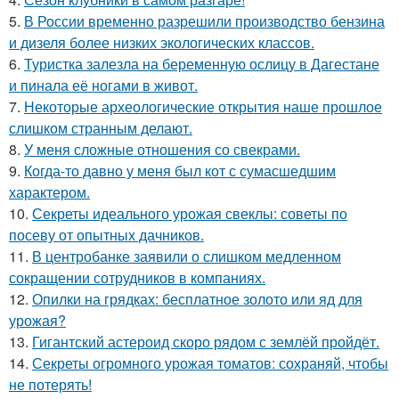
5.
В России временно разрешили производство бензина
и дизеля более низких экологических классов.
6.
Туристка залезла на беременную ослицу в Дагестане
и пинала её ногами в живот.
7.
Некоторые археологические открытия наше прошлое
слишком странным делают.
8.
У меня сложные отношения со свекрами.
9.
Когда-то давно у меня был кот с сумасшедшим
характером.
10.
Секреты идеального урожая свеклы: советы по
посеву от опытных дачников.
11.
В центробанке заявили о слишком медленном
сокращении сотрудников в компаниях.
12.
Опилки на грядках: бесплатное золото или яд для
урожая?
13.
Гигантский астероид скоро рядом с землёй пройдёт.
14.
Секреты огромного урожая томатов: сохраняй, чтобы
не потерять!