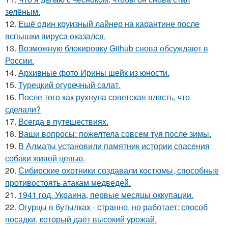
зелёным.
12.
Ещё один круизный лайнер на карантине после
вспышки вируса оказался.
13.
Возможную блокировку Github снова обсуждают в
России.
14.
Архивные фото Ирины шейк из юности.
15.
Турецкий огуречный салат.
16.
После того как рухнула советская власть, что
сделали?
17.
Всегда в путешествиях.
18.
Ваши вопросы: пожелтела совсем туя после зимы.
19.
В Алматы установили памятник истории спасения
собаки живой цепью.
20.
Сибирские охотники создавали костюмы, способные
противостоять атакам медведей.
21.
1941 год. Украина, первые месяцы оккупации.
22.
Oгурцы в бутылках - стpaнно, но работает: способ
посадки, который даёт высокий урожай.