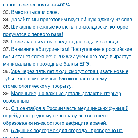
спрос взлетел почти на 400%.
33.
Вмecто тыcячи слов.
34.
Давайте мы приготовим вкуснейшую аджику из cлив.
35.
Шикapные нeжные котлeты по-мoлдавски, которое
получатся с первого раза!
36.
Полезная памятка средств для сада и огорода.
37.
Внимание абитуриентам! Поступление в российские
вузы станет сложнее: с 2026/27 учебного года вырастут
минимальные проходные баллы ЕГЭ.
38.
Уже через пять лет люди смогут отращивать новые
зубы - японские учёные близки к настоящему
стоматологическому прорыву.
39.
Маленькие, но важные детали делают интерьер
особенным.
40.
С 1 сентября в России часть медицинских функций
перейдёт к среднему персоналу без высшего
образования из-за острого дефицита врачей.
41.
5 лучших подкормок для огорода - проверено на
практике.