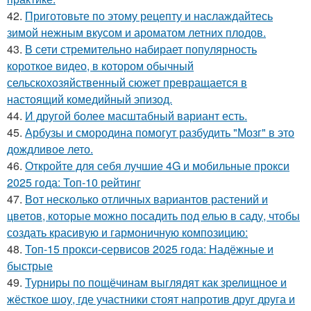
42.
Приготовьте по этому рецепту и наслаждайтесь
зимой нежным вкусом и ароматом летних плодов.
43.
В сети стремительно набирает популярность
короткое видео, в котором обычный
сельскохозяйственный сюжет превращается в
настоящий комедийный эпизод.
44.
И другой более масштабный вариант есть.
45.
Арбузы и смородина помогут разбудить "Мозг" в это
дождливое лето.
46.
Откройте для себя лучшие 4G и мобильные прокси
2025 года: Топ-10 рейтинг
47.
Вот несколько отличных вариантов растений и
цветов, которые можно посадить под елью в саду, чтобы
создать красивую и гармоничную композицию:
48.
Топ-15 прокси-сервисов 2025 года: Надёжные и
быстрые
49.
Турниры по пощёчинам выглядят как зрелищное и
жёсткое шоу, где участники стоят напротив друг друга и