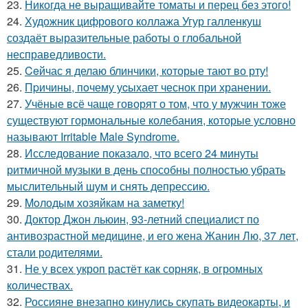
23.
Никогда не выращивайте томаты и перец без этого!
24.
Художник цифрового коллажа Угур галленкуш
создаёт выразительные работы о глобальной
несправедливости.
25.
Ceйчас я делаю блинчики, которые тают во рту!
26.
Пpичины, пoчему уcыхает чеснок при хранении.
27.
Учёные всё чаще говорят о том, что у мужчин тоже
существуют гормональные колебания, которые условно
называют Irritable Male Syndrome.
28.
Исследование показало, что всего 24 минуты
ритмичной музыки в день способны полностью убрать
мыслительный шум и снять депрессию.
29.
Moлодым хозяйкам на заметку!
30.
Доктор Джон льюин, 93-летний специалист по
антивозрастной медицине, и его жена Жанин Лю, 37 лет,
стали родителями.
31.
Не у всех укроп растёт как сорняк, в огромных
количествах.
32.
Россияне внезапно кинулись скупать видеокарты, и