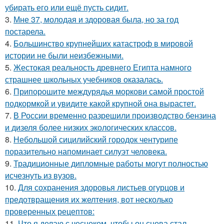
убирать его или ещё пусть сидит.
3.
Мне 37, молодая и здоровая была, но за год
постарела.
4.
Большинство крупнейших катастроф в мировой
истории не были неизбежными.
5.
Жестокая реальность древнего Египта намного
страшнее школьных учебников оказалась.
6.
Припорошите междурядья моркови самой простой
подкормкой и увидите какой крупной она вырастет.
7.
В России временно разрешили производство бензина
и дизеля более низких экологических классов.
8.
Небольшой сицилийский городок чентурипе
поразительно напоминает силуэт человека.
9.
Традиционные дипломные работы могут полностью
исчезнуть из вузов.
10.
Для сохранения здоровья листьев огурцов и
предотвращения их желтения, вот несколько
проверенных рецептов:
11.
Что я делаю с чесноком, чтобы он снова стал