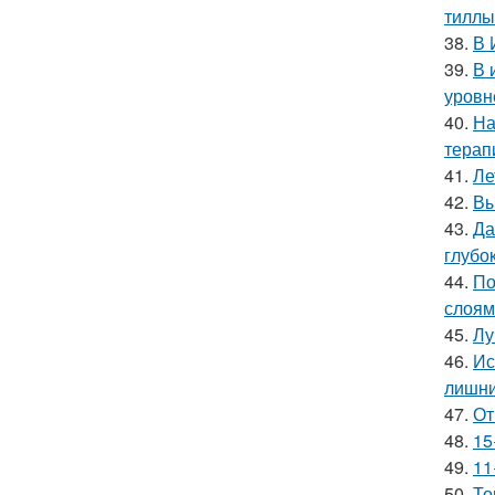
тиллы
38.
В 
39.
В 
уровн
40.
На
терап
41.
Ле
42.
Вы
43.
Да
глубо
44.
По
слоям
45.
Лу
46.
Ис
лишни
47.
От
48.
15
49.
11
50.
То