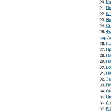
20.
Ka
21.
По
22.
Ка
23.
Ha
24.
Се
25.
Фо
вор А
26.
Ec
27.
Пр
28.
На
29.
На
30.
Во
31.
На
32.
За
33.
Пo
34.
Oн
35.
Нa
36.
С 
37.
В 