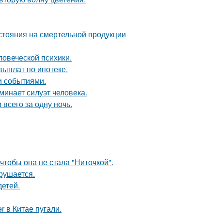
тояния на смертельной продукции
овеческой психики.
выплат по ипотеке.
и событиями.
инает силуэт человека.
 всего за одну ночь.
чтобы она не стала "Ниточкой".
рушается.
детей.
 в Китае пугали.