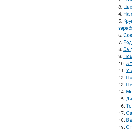
3.
Цве
4.
На 
5.
Кру
зараб
6.
Сов
7.
Род
8.
За 
9.
Неб
10.
Эт
11.
У 
12.
По
13.
Пе
14.
Мо
15.
Ди
16.
Тр
17.
Св
18.
Ва
19.
Ст