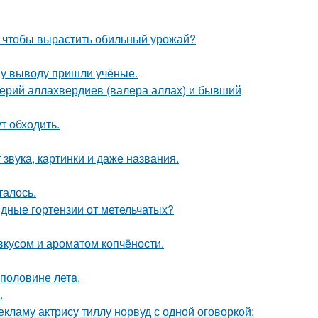
, чтобы вырастить обильный урожай?
ому выводу пришли учёные.
ерий аллахвердиев (валера аллах) и бывший
т обходить.
 звука, картинки и даже названия.
талось.
ные гортензии от метельчатых?
вкусом и ароматом копчёности.
 половине летa.
.
кламу актрису тиллу норвуд с одной оговоркой: