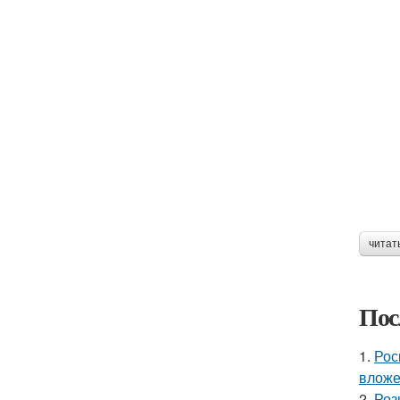
читат
Пос
1.
Рос
вложе
2.
Роз