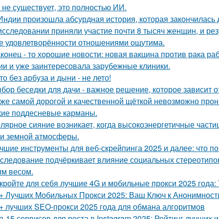
 не существует, это полностью ИИ.
Индии произошла абсурдная история, которая закончилась
исследовании приняли участие почти 8 тысяч женщин, и ре
е удовлетворённости отношениями ощутима.
конец - то хорошие новости: новая вакцина против рака р
ии и уже заинтересовала зарубежные клиники.
то без арбуза и дыни - не лето!
бор беседки для дачи - важное решение, которое зависит о
же самой дорогой и качественной щёткой невозможно прони
кие поддесневые карманы.
лярное сияние возникает, когда высокоэнергетичные части
и земной атмосферы.
чшие инструменты для веб-скрейпинга 2025 и далее: что п
следование подчёркивает влияние социальных стереотипо
м весом.
кройте для себя лучшие 4G и мобильные прокси 2025 года: 
+ Лучших Мобильных Прокси 2025: Ваш Ключ к Анонимност
+ лучших SEO-прокси 2025 года для обмана алгоритмов
п-15 сервисов для роста в Instagram 2025: Рейтинг лучших 