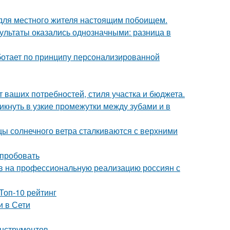
 для местного жителя настоящим побоищем.
зультаты оказались однозначными: разница в
аботает по принципу персонализированной
т ваших потребностей, стиля участка и бюджета.
кнуть в узкие промежутки между зубами и в
цы солнечного ветра сталкиваются с верхними
опробовать
в на профессиональную реализацию россиян с
Топ-10 рейтинг
и в Сети
инструментов