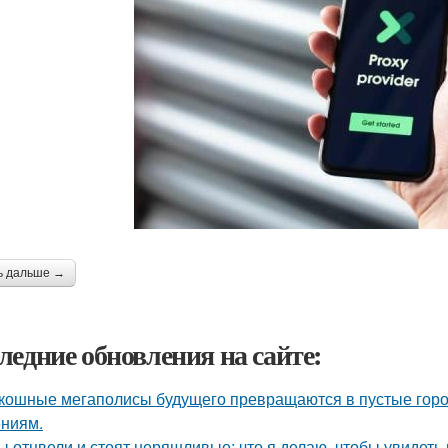
ь дальше →
ледние обновления на сайте:
кошные мегаполисы будущего превращаются в пустые горо
ниям.
ы отцвели и стоят неряшливые: что я делаю, чтобы увидеть