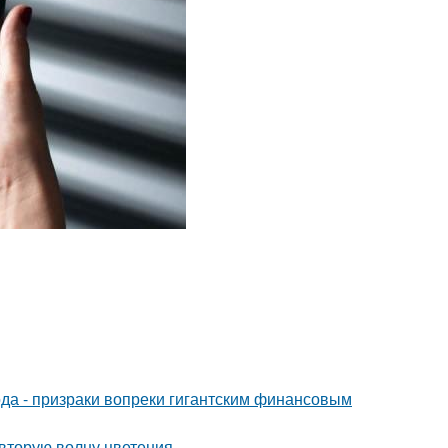
да - призраки вопреки гигантским финансовым
 вторую волну цветения.