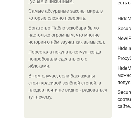
густым и пикантным.
есть 
Самые абсурдные законы мира, в
HideM
которые сложно поверить.
Secur
Богатство Пабло эскобара было
настолько огромным, что многие
NewI
истории о нём звучат как вымысел.
Hide.
Перестала покупать кетчуп, когда
ProxyS
попробовала сделать его с
яблоками.
HideM
можно
В том случае, если баклажаны
попул
стоят красивой зелёной стеной, а
плодов почти не видно - радоваться
Secur
тут нечему.
соотв
сайте