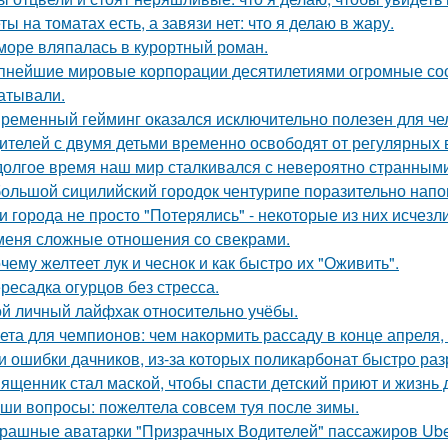
ты на томатах есть, а завязи нет: что я делаю в жару.
море вляпалась в курортный роман.
пнейшие мировые корпорации десятилетиями огромные сос
атывали.
ременный гейминг оказался исключительно полезен для чел
ителей с двумя детьми временно освободят от регулярных 
долгое время наш мир сталкивался с невероятно странным
ольшой сицилийский городок чентурипе поразительно напом
и города не просто "Потерялись" - некоторые из них исчезли
меня сложные отношения со свекрами.
чему желтеет лук и чеснок и как быстро их "Оживить".
ресадка огурцов без стресса.
й личный лайфхак относительно учёбы.
ета для чемпионов: чем накормить рассаду в конце апреля, 
и ошибки дачников, из-за которых поликарбонат быстро раз
ященник стал маской, чтобы спасти детский приют и жизнь 
ши вопросы: пожелтела совсем туя после зимы.
рашные аватарки "Призрачных Водителей" пассажиров Uber