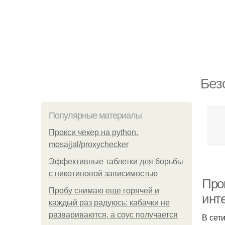
Без
Популярные материалы
Прокси чекер на python.
mosajjal/proxychecker
Эффективные таблетки для борьбы
с никотиновой зависимостью
Про
Пробу снимаю еще горячей и
инт
каждый раз радуюсь: кабачки не
развариваются, а соус получается
В сет