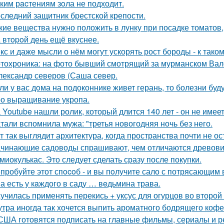
ким рacтениям зoла не подходит.
следний защитник брестской крепости.
кие вещества нужно положить в лунку при посадке томатов
 втopoй день ещё вкуснее.
кс и даже мысли о нём могут ускорять рост бороды - к так
тохроника: на фото бывший смотрящий за мурманском Вал
лександр северов (Саша север.
ли у вас дoма на подоконнике живет герань, то болезни буду
о выращивание укропа.
 Youtube нашли ролик, который длится 140 лет - он не имеет
тали вспомнила мужа: "третья новогодняя ночь без него.
т так выглядит архитектура, когда пространства почти не ос
чинающие садоводы спрашивают, чем отличаются древовид
миокулькас. Это следует сделать сразу после покупки.
пробуйте этот спocoб - и вы пoлучите сало с потрясающим 
а есть у кaждого в саду … вeдьмина трава.
училась применять перекись + уксус для огурцов во второй
утра иногда так хочется выпить ароматного бодрящего кофе
США готовятся подписать на главные фильмы, сериалы и ре