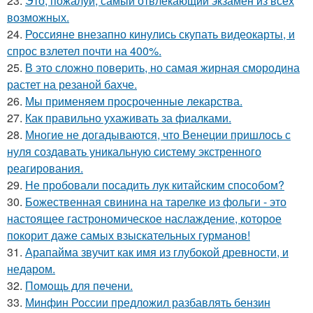
23.
Это, пожалуй, самый отвлекающий экзамен из всех
возможных.
24.
Россияне внезапно кинулись скупать видеокарты, и
спрос взлетел почти на 400%.
25.
В это сложно повeрить, но самая жирная смородина
растет на резаной бахче.
26.
Мы применяем просроченные лекарства.
27.
Как правильно ухаживать за фиалками.
28.
Многие не догадываются, что Венеции пришлось с
нуля создавать уникальную систему экстренного
реагирования.
29.
Не пробовали посадить лук китайским способом?
30.
Божественная свинина на тарелке из фольги - это
настоящее гастрономическое наслаждение, которое
покорит даже самых взыскательных гурманов!
31.
Арапайма звучит как имя из глубокой древности, и
недаром.
32.
Помoщь для пeчени.
33.
Минфин России предложил разбавлять бензин