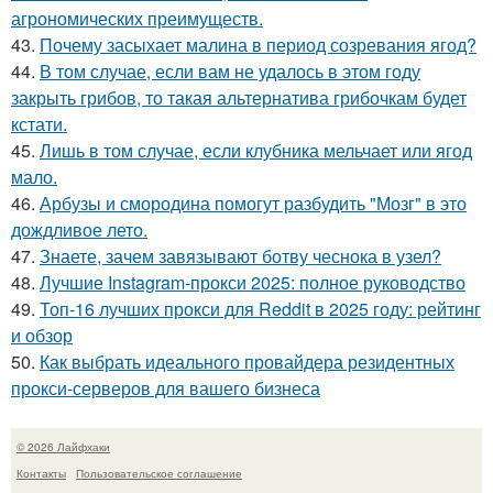
агрономических преимуществ.
43.
Почему засыхает малина в период созревания ягод?
44.
В том случае, если вам не удалось в этом году
закрыть грибов, то такая альтернатива грибочкам будет
кстати.
45.
Лишь в том случае, если клубника мельчает или ягод
мало.
46.
Арбузы и смородина помогут разбудить "Мозг" в это
дождливое лето.
47.
Знаете, зачем завязывают ботву чеснока в узел?
48.
Лучшие Instagram-прокси 2025: полное руководство
49.
Топ-16 лучших прокси для Reddit в 2025 году: рейтинг
и обзор
50.
Как выбрать идеального провайдера резидентных
прокси-серверов для вашего бизнеса
© 2026 Лайфхаки
Контакты
Пользовательское соглашение