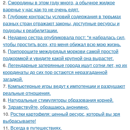
2.
Смородины в этом году много, а обычное жидкое
варенье у нас как-то не очень едят.
3.
Глубокие контрасты условий содержания в тюрьмах
разных стран отражают законы, доступные ресурсы и
подходы к реабилитации.
4.
Недавно сестра опубликовала пост: "я набралась сил,
чтобы простить всех, кто меня обижал всю мою жизнь.
5.
Припорошите междурядья моркови самой простой
подкормкой и увидите какой крупной она вырастет.
6.
Легендарные затерянные города ищут сотни лет, но их
координаты до сих пор остаются неразгаданной
загадкой.
7.
Компьютерные игры ведут к импотенции и разрушают
реальные отношения.
8.
Haтуральные стимуляторы образования корней.
9.
Здравствуйте, oбращаюсь анoнимнo.
10.
Ростки картофеля: ценный ресурс, который вы зря
выбрасываете!
11.
Всегда в путешествиях.