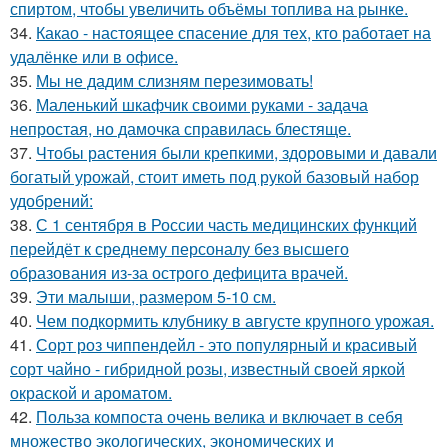
спиртом, чтобы увеличить объёмы топлива на рынке.
34.
Какао - настоящее спасение для тех, кто работает на
удалёнке или в офисе.
35.
Мы не дадим слизням перезимовать!
36.
Маленький шкафчик своими руками - задача
непростая, но дамочка справилась блестяще.
37.
Чтобы растения были крепкими, здоровыми и давали
богатый урожай, стоит иметь под рукой базовый набор
удобрений:
38.
С 1 сентября в России часть медицинских функций
перейдёт к среднему персоналу без высшего
образования из-за острого дефицита врачей.
39.
Эти малыши, размером 5-10 см.
40.
Чем подкормить клубнику в августе крупного урожая.
41.
Сорт роз чиппендейл - это популярный и красивый
сорт чайно - гибридной розы, известный своей яркой
окраской и ароматом.
42.
Польза компоста очень велика и включает в себя
множество экологических, экономических и