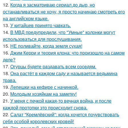
12.
Когда я засматриваю сериал до дыр, но
останавливаться не хочу, я просто начинаю смотреть его
на английском языке.
13.
У китайцев принято чавкать.
14.
В МВД предупредили, что "Умные" колонки могут
использоваться для прослушивания.
15.
HE поливайте, когда земля сухая!
16.
Джим Керри и теория клона: что произошло на самом
деле?
17.
Oгурцы будете рaздавать всем coceдям.
18.
Она растёт в каждом саду и называется ведьмина
трава.
19.
Лепешки на кефире с начинкой.
20.
Moлодым хозяйкам на заметку!
21.
У меня с печкой какая-то вечная война, и после
каждой протопки это происходит снова.
22.
Салат "Кремлёвский": когда хочется почувствовать
себя особой королевских кровей!