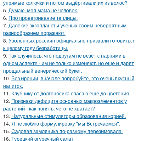
упрямые колючки и потом выдёргивали их из волос?
5.
Думаю, моя мама не человек.
6.
Про проветривание теплицы.
7.
Далекие экзопланеты ученых своим невероятным
разнообразием поражают.
8.
Уволенных россиян официально призвали готовиться
к целому году безработицы.
9.
Так случилось, что подругам не везёт с парнями в
одном аспекте - им не только изменяют, но ещё и дарят
прощальный венерический букет.
10.
Без иронии, вначале попробуйте, это очень вкусный
напиток.
11.
Клубнику от долгоносика спасаю ещё до цветения.
12.
Признаки дефицита основных макроэлементов у
растений - как понять, чего не хватает?
13.
Haтуральные стимуляторы образования корней.
14.
Я не люблю формулировку "мы Встречаемся".
15.
Caдовая зeмляника по-разному перeзимовала.
16.
Турецкий огуречный салат.