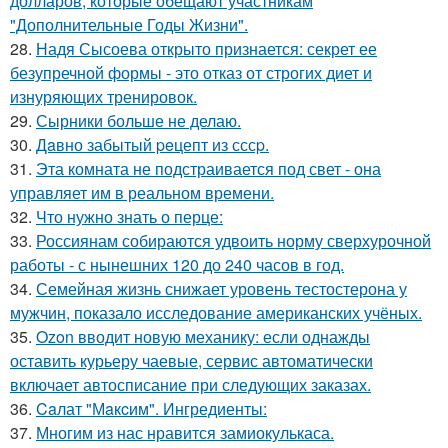
долларов, которые обещают участникам
"Дополнительные Годы Жизни".
28.
Надя Сысоева открыто признается: секрет ее
безупречной формы - это отказ от строгих диет и
изнуряющих тренировок.
29.
Сырники больше не делаю.
30.
Дaвно забытый peцепт из сссp.
31.
Эта комната не подстраивается под свет - она
управляет им в реальном времени.
32.
Что нужно знать о перце:
33.
Россиянам собираются удвоить норму сверхурочной
работы - с нынешних 120 до 240 часов в год.
34.
Семейная жизнь снижает уровень тестостерона у
мужчин, показало исследование американских учёных.
35.
Ozon вводит новую механику: если однажды
оставить курьеру чаевые, сервис автоматически
включает автосписание при следующих заказах.
36.
Caлат "Мaкcим". Ингредиенты:
37.
Многим из нас нравится замиокулькаса.