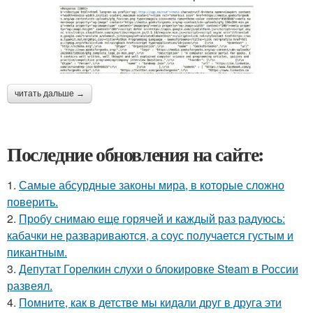
читать дальше →
Последние обновления на сайте:
1.
Самые абсурдные законы мира, в которые сложно
поверить.
2.
Пробу снимаю еще горячей и каждый раз радуюсь:
кабачки не развариваются, а соус получается густым и
пикантным.
3.
Депутат Горелкин слухи о блокировке Steam в России
развеял.
4.
Помните, как в детстве мы кидали друг в друга эти