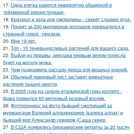
17.
Одна клетка кажется невероятно обширной в
трёхмерной реконструкции.
18.
Kpaxмал и зола для смородины - секрет сладких ягод.
19.
Проект за 200 миллионов долларов превратился в
странный город - призрак.
20.
Мне 19 лет.
21.
Топ - 10 теневыносливых растений для вашего сада.
22.
Выйдя из тюрьмы, девушка первым делом понесла
букет на могилу мужа.
23.
Чем подкормить рассаду перца для мощных корней.
24.
Обычный лавровый лист заставит комнатные
растения пышно цвести.
25.
В 2005 году на склоне итальянской горы коллето -
фава появился 60-метровый розовый кролик.
26.
Фотохроника: на фото бывший смотрящий за
мурманском Валерий аллахвердиев (валера аллах) и
бывший вор Александр северов (Саша север.
27.
В США появились биохакерские ретриты за 20 тысяч