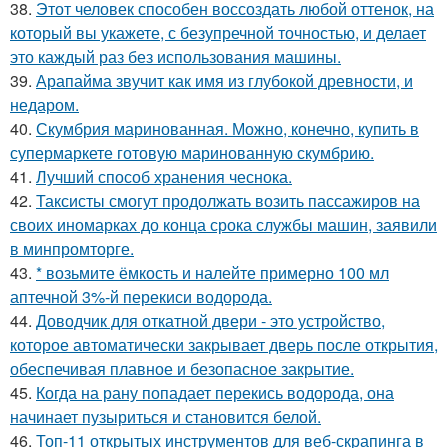
38.
Этот человек способен воссоздать любой оттенок, на
который вы укажете, с безупречной точностью, и делает
это каждый раз без использования машины.
39.
Арапайма звучит как имя из глубокой древности, и
недаром.
40.
Скумбрия маринованная. Можно, конечно, купить в
супермаркете готовую маринованную скумбрию.
41.
Лучший способ хранения чеснока.
42.
Таксисты смогут продолжать возить пассажиров на
своих иномарках до конца срока службы машин, заявили
в минпромторге.
43.
* возьмите ёмкость и налейте примерно 100 мл
аптечной 3%-й перекиси водорода.
44.
Доводчик для откатной двери - это устройство,
которое автоматически закрывает дверь после открытия,
обеспечивая плавное и безопасное закрытие.
45.
Когда на рану попадает перекись водорода, она
начинает пузыриться и становится белой.
46.
Топ-11 открытых инструментов для веб-скрапинга в