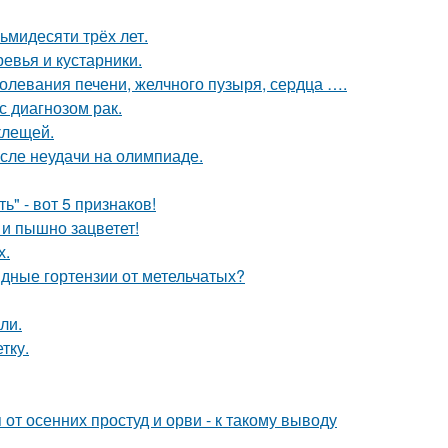
ьмидесяти трёх лет.
евья и кустарники.
аболевания печени, желчного пузыря, сеpдца ….
с диагнозом рак.
клещей.
осле неудачи на олимпиаде.
" - вот 5 признаков!
 и пышно зацветет!
х.
ные гортензии от метельчатых?
ли.
тку.
т осенних простуд и орви - к такому выводу