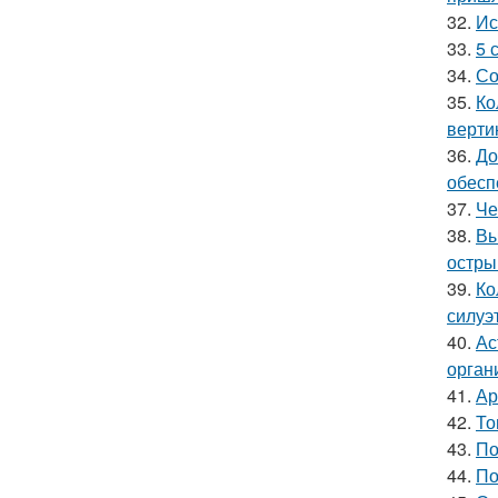
32.
Ис
33.
5 
34.
Со
35.
Ко
верти
36.
До
обесп
37.
Че
38.
Вы
остры
39.
Ко
силуэ
40.
Ас
орган
41.
Ар
42.
То
43.
По
44.
По