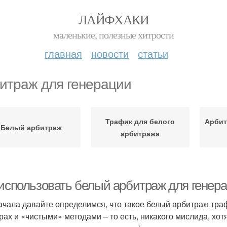
ЛАЙФХАКИ
маленькие, полезные хитрости
главная
новости
статьи
итраж для генерации
Трафик для белого
Арбит
Белый арбитраж
арбитража
 использовать белый арбитраж для генер
ачала давайте определимся, что такое белый арбитраж траф
ах и «чистыми» методами – то есть, никакого мислида, хо