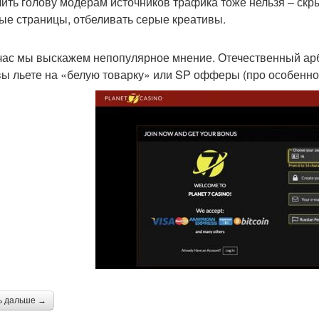
ить голову модерам источников трафика тоже нельзя – ск
ые страницы, отбеливать серые креативы.
час мы выскажем непопулярное мнение. Отечественный арб
вы льете на «белую товарку» или SP офферы (про особенно
ь дальше →