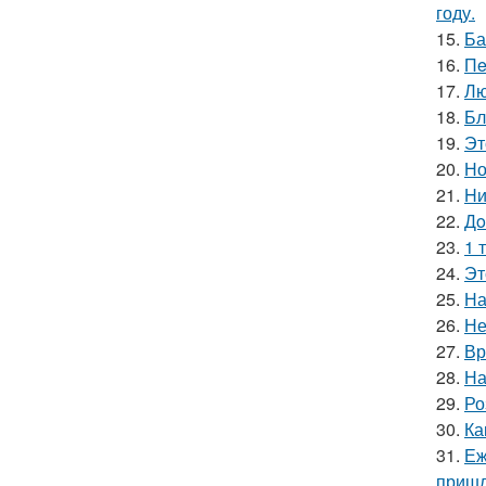
году.
15.
Ба
16.
Пe
17.
Лю
18.
Бл
19.
Эт
20.
Но
21.
Hи
22.
Дo
23.
1 
24.
Эт
25.
На
26.
Не
27.
Вр
28.
На
29.
Ро
30.
Ка
31.
Еж
пришл