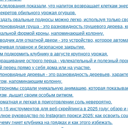
следования показали, что напиток возвращает клеткам энер
секретов обильного урожая огурцов.
здать овальные подносы можно легко, используя только сво
лоновидная груша - это разновидность грушевого дерева, к
кальной формой кроны, напоминающей колонну.
водчик для откатной двери - это устройство, которое автом
ечивая плавное и безопасное закрытие.
м подкормить клубнику в августе крупного урожая.
ращивание острого перца - увлекательный и полезный проц
й перец прямо у себя дома или на участке.
лоновидные деревья - это разновидность деревьев, харак
том, напоминающим колонну.
трономы создали уникальную анимацию, которая показывае
изм, дышит своим особым ритмом.
оматная и легкая в приготовлении соль невероятно.
п-15 инструментов для веб-скрейпинга в 2025 году: обзор 
лное руководство по Instagram прокси 2025: как освоить со
чему гниет клубника на грядках и как этого избежать.