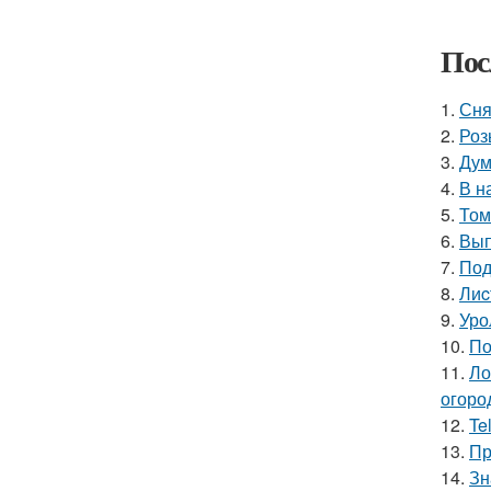
Пос
1.
Сня
2.
Роз
3.
Дум
4.
В н
5.
Том
6.
Вып
7.
Под
8.
Лиc
9.
Уро
10.
По
11.
Ло
огоро
12.
Te
13.
Пр
14.
Зн