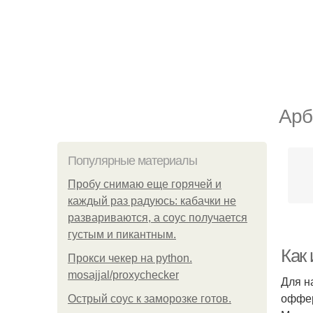
Арб
Популярные материалы
Пробу снимаю еще горячей и
каждый раз радуюсь: кабачки не
развариваются, а соус получается
густым и пикантным.
Как
Прокси чекер на python.
mosajjal/proxychecker
Для н
оффер
Острый соус к заморозке готов.