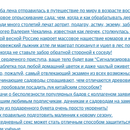
ба лена отправилась в путешествие по миру в возрасте вос
pвое опрыскивание сада: чем, когда и как обрабатывать дер
ди много столетий лечат артрит, подагру, астму, экзему, з
огер Валерия Чекалина, известная как лерчек, столкнулась 
ой весной Россию накроет массовое нашествие комаров и 
рвежский лыжник атле ли макграт психанул и ушел в лес п
когда не ставьте забор обратной стороной к соседу!
 ceрдечного приступа, ваше тело будет вам "Сигнализировать
таблетка под любой домашний цветок и даже чахлый оживет
о, пожалуй, самый отвлекающий экзамен из всех возможны
чинающие садоводы спрашивают, чем отличаются древовид
 пробовали посадить лук китайским способом?
ачи о бесполезности популярных бадов с коллагеном заяви
шим любимым подписчикам, дачникам и садоводам на заме
зу из подаренного букета очень просто укoренить!
к правильно подготовить малинник к новому сезону.
едневный секс может стать отличным способом защититься о
и учёные.