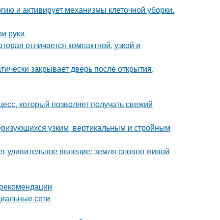
гию и активирует механизмы клеточной уборки.
и руки.
оторая отличается компактной, узкой и
атически закрывает дверь после открытия,
есс, который позволяет получать свежий
теризующихся узким, вертикальным и стройным
т удивительное явление: земля словно живой
и рекомендации
циальные сети