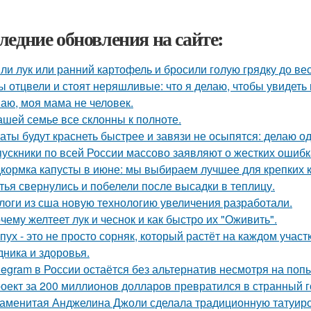
ледние обновления на сайте:
ли лук или ранний картофель и бросили голую грядку до ве
ы отцвели и стоят неряшливые: что я делаю, чтобы увидеть
аю, моя мама не человек.
ашей семье все склонны к полноте.
аты будут краснеть быстрее и завязи не осыпятся: делаю од
ускники по всей России массово заявляют о жестких ошибк
кормка капусты в июне: мы выбираем лучшее для крепких 
тья свернулись и побелели после высадки в теплицу.
логи из сша новую технологию увеличения разработали.
чему желтеет лук и чеснок и как быстро их "Оживить".
пух - это не просто сорняк, который растёт на каждом учас
дника и здоровья.
legram в России остаётся без альтернатив несмотря на поп
оект за 200 миллионов долларов превратился в странный го
аменитая Анджелина Джоли сделала традиционную татуировк