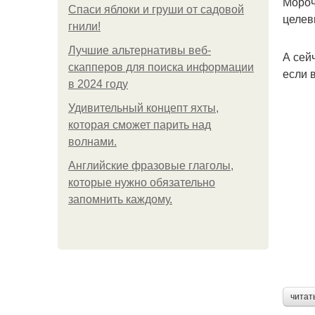
Мороч
Спаси яблоки и груши от садовой
целев
гнили!
Лучшие альтернативы веб-
А сей
скапперов для поиска информации
если 
в 2024 году
Удивительный концепт яхты,
которая сможет парить над
волнами.
Английские фразовые глаголы,
которые нужно обязательно
запомнить каждому.
читат