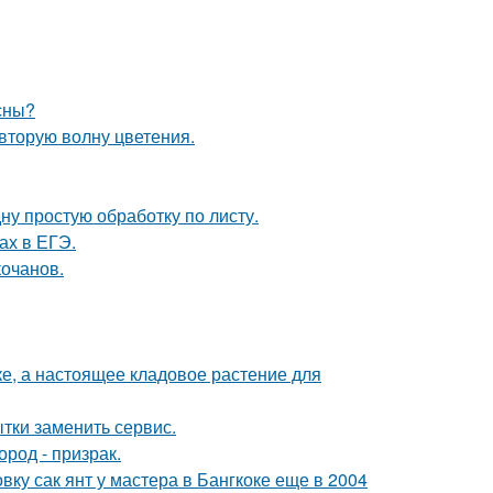
сны?
 вторую волну цветения.
ну простую обработку по листу.
ах в ЕГЭ.
кочанов.
тке, а настоящее кладовое растение для
ытки заменить сервис.
род - призрак.
у сак янт у мастера в Бангкоке еще в 2004