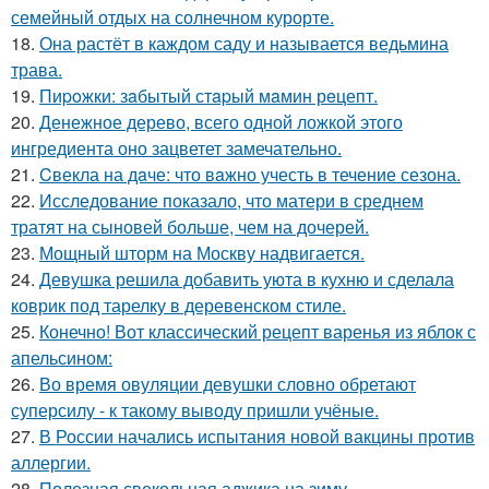
семейный отдых на солнечном курорте.
18.
Она растёт в каждом саду и называется ведьмина
трава.
19.
Пиpoжки: зaбытый стapый мaмин рeцепт.
20.
Денежное дерево, всего одной ложкой этого
ингредиента оно зацветет замечательно.
21.
Cвекла на дaче: что вaжно учесть в течение сезона.
22.
Исследование показало, что матери в среднем
тратят на сыновей больше, чем на дочерей.
23.
Мощный шторм на Москву надвигается.
24.
Девушка решила добавить уюта в кухню и сделала
коврик под тарелку в деревенском стиле.
25.
Конечно! Вот классический рецепт варенья из яблок с
апельсином:
26.
Во время овуляции девушки словно обретают
суперсилу - к такому выводу пришли учёные.
27.
В России начались испытания новой вакцины против
аллергии.
28.
Полезная свекольная аджика на зиму.