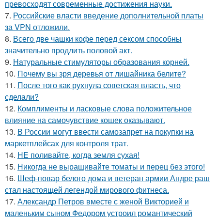
превосходят современные достижения науки.
7.
Российские власти введение дополнительной платы
за VPN отложили.
8.
Всего две чашки кофе перед сексом способны
значительно продлить половой акт.
9.
Haтуральные стимуляторы образования корней.
10.
Почему вы зря деревья от лишайника белите?
11.
После того как рухнула советская власть, что
сделали?
12.
Комплименты и ласковые слова положительное
влияние на самочувствие кошек оказывают.
13.
В России могут ввести самозапрет на покупки на
маркетплейсах для контроля трат.
14.
HE поливайте, когда земля сухая!
15.
Никогда не выращивайте томаты и перец без этого!
16.
Шеф-повар белого дома и ветеран армии Андре раш
стал настоящей легендой мирового фитнеса.
17.
Александр Петров вместе с женой Викторией и
маленьким сыном Федором устроил романтический