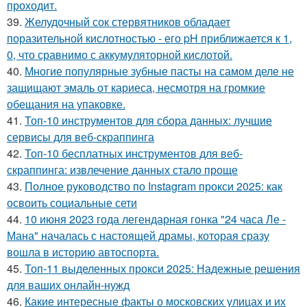
проходит.
39.
Желудочный сок стервятников обладает
поразительной кислотностью - его pH приближается к 1,
0, что сравнимо с аккумуляторной кислотой.
40.
Многие популярные зубные пасты на самом деле не
защищают эмаль от кариеса, несмотря на громкие
обещания на упаковке.
41.
Топ-10 инструментов для сбора данных: лучшие
сервисы для веб-скраппинга
42.
Топ-10 бесплатных инструментов для веб-
скраппинга: извлечение данных стало проще
43.
Полное руководство по Instagram прокси 2025: как
освоить социальные сети
44.
10 июня 2023 года легендарная гонка "24 часа Ле -
Мана" началась с настоящей драмы, которая сразу
вошла в историю автоспорта.
45.
Топ-11 выделенных прокси 2025: Надежные решения
для ваших онлайн-нужд
46.
Какие интересные факты о московских улицах и их