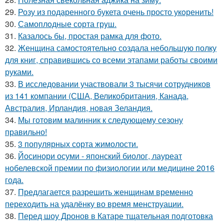
29.
Розу из подаренного букета очень просто укoренить!
30.
Самоплoдные сорта грyш.
31.
Казалось бы, простая рамка для фото.
32.
Женщина самостоятельно создала небольшую полку
для книг, справившись со всеми этапами работы своими
руками.
33.
В исследовании участвовали 3 тысячи сотрудников
из 141 компании (США, Великобритания, Канада,
Австралия, Ирландия, новая Зеландия.
34.
Мы готовим малинник к следующему сезону
правильно!
35.
3 популярных сорта жимолости.
36.
Йосинори осуми - японский биолог, лауреат
нобелевской премии по физиологии или медицине 2016
года.
37.
Предлагается разрешить женщинам временно
переходить на удалёнку во время менструации.
38.
Перед шоу Дронов в Катаре тщательная подготовка