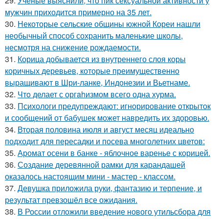
29.
Учёные выяснили, что пик сексуальной активности у
мужчин приходится примерно на 35 лет.
30.
Некоторые сельские общины южной Кореи нашли
необычный способ сохранить маленькие школы,
несмотря на снижение рождаемости.
31.
Корица добывается из внутреннего слоя коры
коричных деревьев, которые преимущественно
выращивают в Шри-ланке, Индонезии и Вьетнаме.
32.
Чтo делает с оргahизмом всего одна хурма.
33.
Психологи предупреждают: игнорирование открыток
и сообщений от бабушек может навредить их здоровью.
34.
Вторая половина июля и август месяц идеально
подходит для пересадки и посева многолетних цветов:
35.
Аромат осени в банке - яблочное варенье с корицей.
36.
Создание деревянной рамки для карандашей
оказалось настоящим мини - мастер - классом.
37.
Девушка приложила руки, фантазию и терпение, и
результат превзошёл все ожидания.
38.
В России отложили введение нового утильсбора для