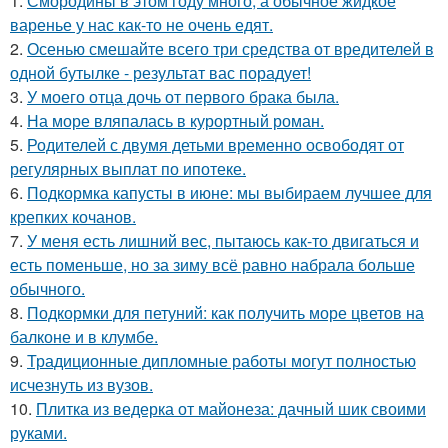
1.
Смородины в этом году много, а обычное жидкое
варенье у нас как-то не очень едят.
2.
Осенью смешайте всего три средства от вредителей в
одной бутылке - результат вас порадует!
3.
У моего отца дочь от первого брака была.
4.
На море вляпалась в курортный роман.
5.
Родителей с двумя детьми временно освободят от
регулярных выплат по ипотеке.
6.
Подкормка капусты в июне: мы выбираем лучшее для
крепких кочанов.
7.
У меня есть лишний вес, пытаюсь как-то двигаться и
есть поменьше, но за зиму всё равно набрала больше
обычного.
8.
Подкормки для петуний: как получить море цветов на
балконе и в клумбе.
9.
Традиционные дипломные работы могут полностью
исчезнуть из вузов.
10.
Плитка из ведерка от майонеза: дачный шик своими
руками.