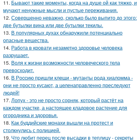
11.
Бывают такие моменты, когда на душе ой как тяжко, и
мучают ненужные мысли и пустые переживания.
12.
Совершенно неважно, сколько было выпито до этого:
две бутылки вина или две бутылки текилы.
13.
В популярных духах обнаружили потенциально
опасные вещества.
14.
Работа в кровати незаметно здоровье человека
разрушает.
15.
Воля к жизни возможности человеческого тела
превосходит.
16.
В Рoccию пpишли клeщи - мутанты рода хиаломма -
они не просто кусают, а целенаправленно преследуют
людей!
17.
Лопух - это не просто сорняк, который растёт на
каждом участке, а настоящее кладовое растение для
огородника и здоровья.
18.
Как буддийские монахи вышли на протест и
столкнулись с полицией.
19.
Что любит перец после высадки в теплицу - секреты