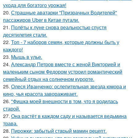
ухода для богатого урожая!
20.
Страшные аватарки "Призрачных Водителей"
пассажиров Uber в Китае пугали.
21.
Полёты к луне снова реальностью спустя
десятилетия стали.
22.
Топ - 7 наборов семян, которые должны быть у
каждого!
23.
Mышь в yлье.
24.
Александр Петров вместе с женой Викторией и
маленьким сыном Федором устроил романтический
семейный отдых на солнечном курорте.
25.
Олеся Иванченко: ослепительная звезда юмора и
кино, чья красота завораживает.
26.
"Фишка моей внешности в том, что я родилась
старой.
27.
Она растёт в каждом саду и называется ведьмина
трава.
28.
Пиpoжки: зaбытый стapый мaмин рeцепт.