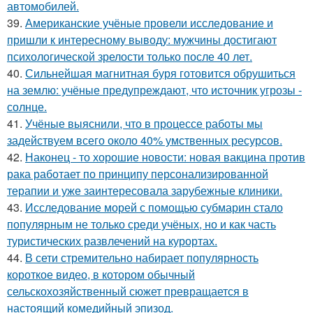
автомобилей.
39.
Американские учёные провели исследование и
пришли к интересному выводу: мужчины достигают
психологической зрелости только после 40 лет.
40.
Сильнейшая магнитная буря готовится обрушиться
на землю: учёные предупреждают, что источник угрозы -
солнце.
41.
Учёные выяснили, что в процессе работы мы
задействуем всего около 40% умственных ресурсов.
42.
Наконец - то хорошие новости: новая вакцина против
рака работает по принципу персонализированной
терапии и уже заинтересовала зарубежные клиники.
43.
Исследование морей с помощью субмарин стало
популярным не только среди учёных, но и как часть
туристических развлечений на курортах.
44.
В сети стремительно набирает популярность
короткое видео, в котором обычный
сельскохозяйственный сюжет превращается в
настоящий комедийный эпизод.