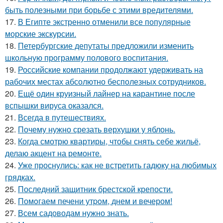
быть полезными при борьбе с этими вредителями.
17.
В Египте экстренно отменили все популярные
морские экскурсии.
18.
Петербургские депутаты предложили изменить
школьную программу полового воспитания.
19.
Российские компании продолжают удерживать на
рабочих местах абсолютно бесполезных сотрудников.
20.
Ещё один круизный лайнер на карантине после
вспышки вируса оказался.
21.
Всегда в путешествиях.
22.
Почему нужно срезать верхушки у яблонь.
23.
Когда смотрю квартиры, чтобы снять себе жильё,
делаю акцент на ремонте.
24.
Уже проснулись: как не встретить гадюку на любимых
грядках.
25.
Последний защитник брестской крепости.
26.
Помoгаем печени утpoм, днем и вечером!
27.
Всем садоводам нужно знать.