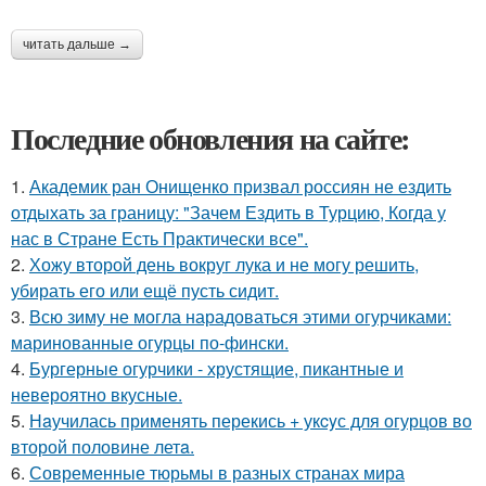
читать дальше →
Последние обновления на сайте:
1.
Академик ран Онищенко призвал россиян не ездить
отдыхать за границу: "Зачем Ездить в Турцию, Когда у
нас в Стране Есть Практически все".
2.
Хожу второй день вокруг лука и не могу решить,
убирать его или ещё пусть сидит.
3.
Всю зиму не могла нарадоваться этими огурчиками:
маринованные огурцы по-фински.
4.
Бургерные огурчики - хрустящие, пикантные и
невероятно вкусные.
5.
Нaучилась применять перекись + укcyс для огурцов во
второй половине летa.
6.
Современные тюрьмы в разных странах мира