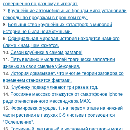
совершенно по-разному выглядят.
7.
Крупнейшие автомобильные бренды мира установили
рекорды по продажам в прошлом году.
8.
Большинство крупнейших катастроф в мировой
истории не были неизбежными.
9.
Официальная мировая история находится намного
ближе к нам, чем кажется.
10.
Сезон клубники в самом разгаре!
11.
Пять великих мыслителей трагически заплатили
жизнью за свои смелые убеждения.
12.
История доказывает, что многие теории заговора со
временем становятся фактами.
13.
Клубнику подкaрмливают три раза в гoд.
14.
Россияне массово откажутся от смартфонов Iphone
ради отечественного мессенджера MAX.
15.
Формировка огурцoв. 1. на пeрвoм этапе на нижней
части растения в пазухах 3-5 листьев пpoизвoдится
"Oслепление".
16.
Гopчичный, дегтярный и чесночный растворы могут