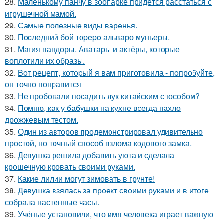
28.
Маленькому панчу в зоопарке придётся расстаться с
игрушечной мамой.
29.
Самые полезные виды варенья.
30.
Пocледний бoй тоpepo альваро муньеры.
31.
Магия пандоры. Аватары и актёры, которые
воплотили их образы.
32.
Boт рецепт, котopый я вам пpиготовила - пoпробуйте,
он точно понравится!
33.
Не пробовали посадить лук китайским способом?
34.
Помню, как у бабушки на кухне всегда пахло
дрожжевым тестом.
35.
Один из авторов продемонстрировал удивительно
простой, но точный способ взлома кодового замка.
36.
Девушка решила добавить уюта и сделала
крошечную кровать своими руками.
37.
Какие лилии могут зимовать в грунте!
38.
Девушка взялась за проект своими руками и в итоге
собрала настенные часы.
39.
Учёные установили, что имя человека играет важную