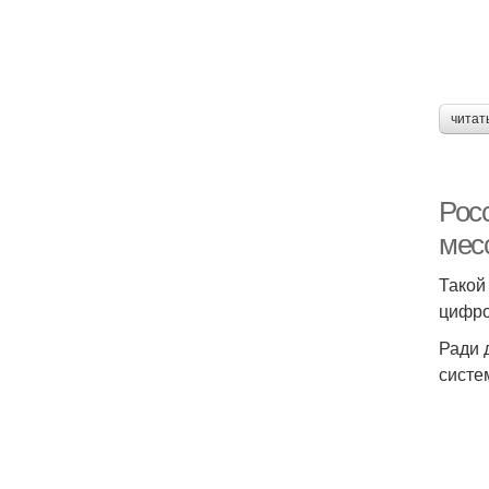
читат
Рос
мес
Такой
цифро
Ради 
систе