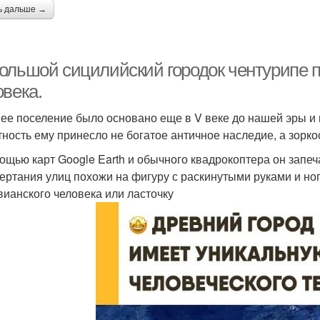
ь дальше →
ольшой сицилийский городок чентурипе п
овека.
ее поселение было основано еще в V веке до нашей эры и
тность ему принесло не богатое античное наследие, а зорк
ощью карт Google Earth и обычного квадрокоптера он запе
чертания улиц похожи на фигуру с раскинутыми руками и ног
вианского человека или ласточку