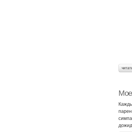
читат
Моег
Кажды
парен
симпа
дожид