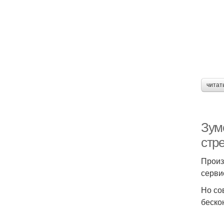
читат
Зум
стр
Произ
серви
Но со
беско