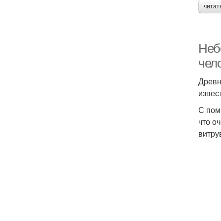
читат
Неб
чел
Древн
извес
С пом
что о
витру