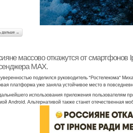
ь дальше →
сияне массово откажутся от смартфонов I
сенджера MAX.
 уверенностью поделился руководитель "Ростелекома" Миха
вая платформа уже заняла устойчивое место в повседневн
дальнейшего использования приложения пользователям при
мой Android. Альтернативой также станет отечественная мо