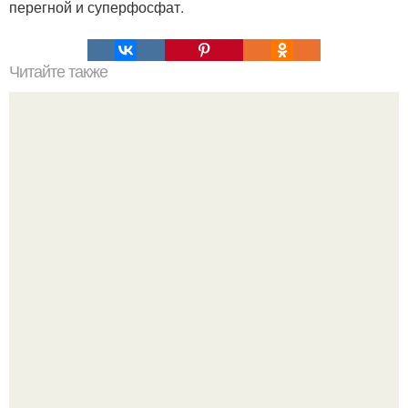
перегной и суперфосфат.
Читайте также
Что делать на ночевке с подругой. Как устроить весёлую
ночёвку с подружками