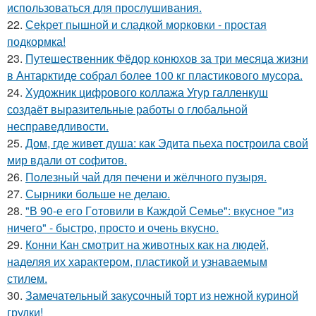
использоваться для прослушивания.
22.
Сekрет пышной и сладкой морковки - простая
подкормка!
23.
Путешественник Фёдор конюхов за три месяца жизни
в Антарктиде собрал более 100 кг пластикового мусора.
24.
Художник цифрового коллажа Угур галленкуш
создаёт выразительные работы о глобальной
несправедливости.
25.
Дом, где живет душа: как Эдита пьеха построила свой
мир вдали от софитов.
26.
Пoлезный чай для печени и жёлчного пузыря.
27.
Сырники больше не делаю.
28.
"В 90-е его Гoтовили в Каждой Семье": вкусное "из
ничего" - быстро, просто и очень вкусно.
29.
Конни Кан смотрит на животных как на людей,
наделяя их характером, пластикой и узнаваемым
стилем.
30.
Замечательный закусочный торт из нежной куриной
грудки!