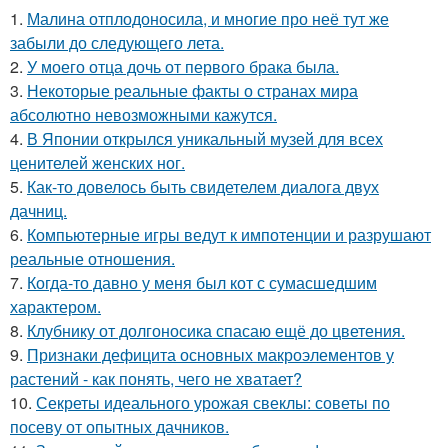
1.
Малина отплодоносила, и многие про неё тут же
забыли до следующего лета.
2.
У моего отца дочь от первого брака была.
3.
Некоторые реальные факты о странах мира
абсолютно невозможными кажутся.
4.
В Японии открылся уникальный музей для всех
ценителей женских ног.
5.
Как-то довелось быть свидетелем диалога двух
дачниц.
6.
Компьютерные игры ведут к импотенции и разрушают
реальные отношения.
7.
Когда-то давно у меня был кот с сумасшедшим
характером.
8.
Клубнику от долгоносика спасаю ещё до цветения.
9.
Признаки дефицита основных макроэлементов у
растений - как понять, чего не хватает?
10.
Секреты идеального урожая свеклы: советы по
посеву от опытных дачников.