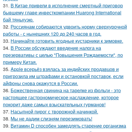
31.
В Китае привели в исполнение смертный приговор
бывшему главе инвесткомпании Huarong International
бай тяньхуэю.
32.
Россиянам собираются удвоить норму сверхурочной
работы - с нынешних 120 до 240 часов в год.
33.
Начинайте готовить ягодные кустарники к зимовке.
34.
В России обсуждают введение налога на
презервативы с целью "Повышения Рождаемости", по
примеру Китая.
35.
Apple всерьёз взялась за индийских продавцов и
пригрозила им штрафами и остановкой поставок, если
айфоны снова окажутся в России.
36.
Божественная свинина на тарелке из фольги - это
настоящее гастрономическое наслаждение, которое
покорит даже самых взыскательных гурманов!
37.
Насыпной пирог с творожной начинкой.
38.
Мы не дадим слизням перезимовать!
39.
Витамин D способен замедлять старение организма