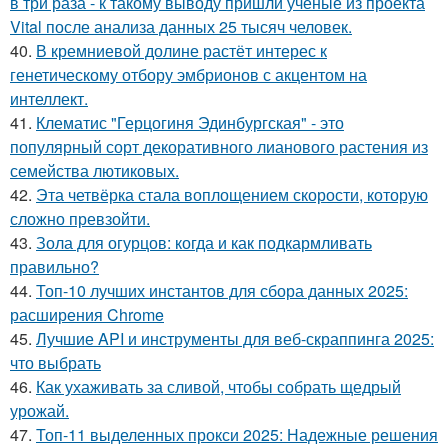
в три раза - к такому выводу пришли учёные из проекта
Vital после анализа данных 25 тысяч человек.
40.
В кремниевой долине растёт интерес к
генетическому отбору эмбрионов с акцентом на
интеллект.
41.
Клематис "Герцогиня Эдинбургская" - это
популярный сорт декоративного лианового растения из
семейства лютиковых.
42.
Эта четвёрка стала воплощением скорости, которую
сложно превзойти.
43.
Зола для огурцов: когда и как подкармливать
правильно?
44.
Топ-10 лучших инстантов для сбора данных 2025:
расширения Chrome
45.
Лучшие API и инструменты для веб-скраппинга 2025:
что выбрать
46.
Как ухаживать за сливой, чтобы собрать щедрый
урожай.
47.
Топ-11 выделенных прокси 2025: Надежные решения