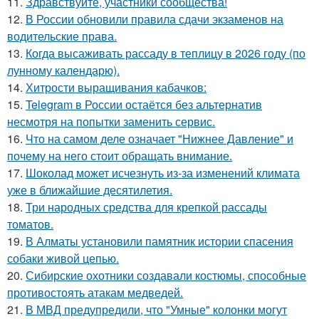
11.
Здравствуйте, участники сообщества!
12.
В России обновили правила сдачи экзаменов на
водительские права.
13.
Когда высаживать рассаду в теплицу в 2026 году (по
лунному календарю).
14.
Хитрости выращивания кабачков:
15.
Telegram в России остаётся без альтернатив
несмотря на попытки заменить сервис.
16.
Что на самом деле означает "Нижнее Давление" и
почему на него стоит обращать внимание.
17.
Шоколад может исчезнуть из-за изменений климата
уже в ближайшие десятилетия.
18.
Три народных средства для крепкой рассады
томатов.
19.
В Алматы установили памятник истории спасения
собаки живой цепью.
20.
Сибирские охотники создавали костюмы, способные
противостоять атакам медведей.
21.
В МВД предупредили, что "Умные" колонки могут