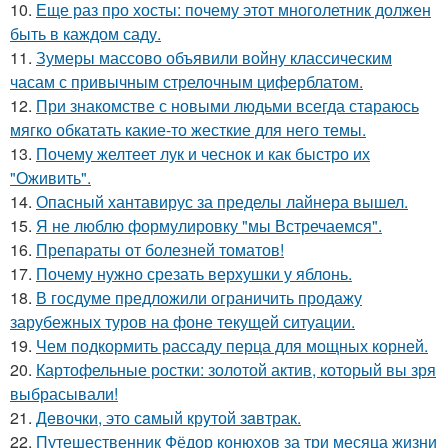
10.
Еще раз про хосты: почему этот многолетник должен
быть в каждом саду.
11.
Зумеры массово объявили войну классическим
часам с привычным стрелочным циферблатом.
12.
При знакомстве с новыми людьми всегда стараюсь
мягко обкатать какие-то жесткие для него темы.
13.
Почему желтеет лук и чеснок и как быстро их
"Оживить".
14.
Опасный хантавирус за пределы лайнера вышел.
15.
Я не люблю формулировку "мы Встречаемся".
16.
Препараты от болезней томатов!
17.
Почему нужно срезать верхушки у яблонь.
18.
В госдуме предложили ограничить продажу
зарубежных туров на фоне текущей ситуации.
19.
Чем подкормить рассаду перца для мощных корней.
20.
Картофельные ростки: золотой актив, который вы зря
выбрасывали!
21.
Дeвочки, это сaмый крyтой зaвтрак.
22.
Путешественник Фёдор конюхов за три месяца жизни