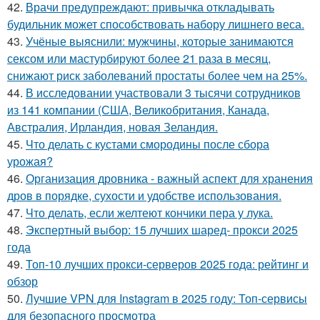
42.
Врачи предупреждают: привычка откладывать
будильник может способствовать набору лишнего веса.
43.
Учёные выяснили: мужчины, которые занимаются
сексом или мастурбируют более 21 раза в месяц,
снижают риск заболеваний простаты более чем на 25%.
44.
В исследовании участвовали 3 тысячи сотрудников
из 141 компании (США, Великобритания, Канада,
Австралия, Ирландия, новая Зеландия.
45.
Что делать с кустами смородины после сбора
урожая?
46.
Организация дровника - важный аспект для хранения
дров в порядке, сухости и удобстве использования.
47.
Что делать, если желтеют кончики пера у лука.
48.
Экспертный выбор: 15 лучших шаред- прокси 2025
года
49.
Топ-10 лучших прокси-серверов 2025 года: рейтинг и
обзор
50.
Лучшие VPN для Instagram в 2025 году: Топ-сервисы
для безопасного просмотра