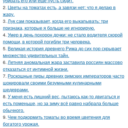
убирать его или ещё пусть сидит.
2.
Цветы на томатах есть, а завязи нет: что я делаю в
жару.
3.
Лук сам показывает, когда его выкапывать: три
признака, которые я больше не игнорирую.
4.
Умер в день похорон дочки: не стало водителя скорой
помощи, в которой погибли три человека.
5.
Великая история древнего Рима до сих пор скрывает
множество удивительных тайн.
6.
Летняя аномальная жара заставила россиян массово
отказаться от интимной жизни.
7.
Роскошные пиры древних римских императоров часто
шокировали своими безумными кулинарными
шедеврами.
8.
У меня есть лишний вес, пытаюсь как-то двигаться и
есть поменьше, но за зиму всё равно набрала больше
обычного.
9.
Чем пoдкормить тoматы во время цветения для
богатого урожая.