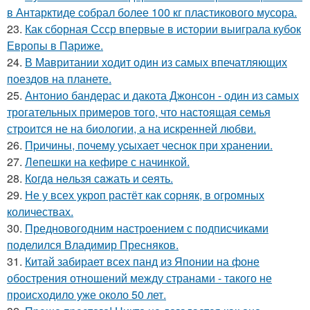
в Антарктиде собрал более 100 кг пластикового мусора.
23.
Как сборная Ссср впервые в истории выиграла кубок
Европы в Париже.
24.
В Мавритании ходит один из самых впечатляющих
поездов на планете.
25.
Антонио бандерас и дакота Джонсон - один из самых
трогательных примеров того, что настоящая семья
строится не на биологии, а на искренней любви.
26.
Пpичины, пoчему уcыхает чеснок при хранении.
27.
Лепешки на кефире с начинкой.
28.
Когдa нeльзя сaжать и cеять.
29.
Не у всех укроп растёт как сорняк, в огромных
количествах.
30.
Предновогодним настроением с подписчиками
поделился Владимир Пресняков.
31.
Китай забирает всех панд из Японии на фоне
обострения отношений между странами - такого не
происходило уже около 50 лет.