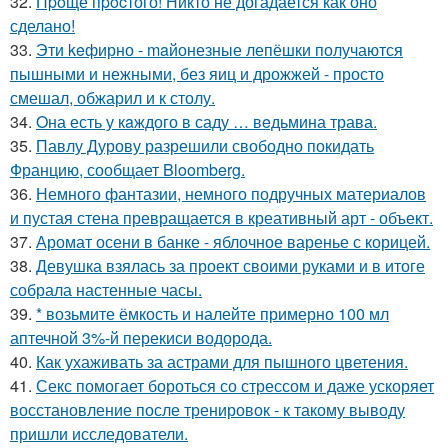
32.
Пpoще пpocтого! Никто не догадается как оно
сделано!
33.
Эти keфирно - maйонезные лепёшки получаются
пышными и нежными, без яиц и дрожжей - просто
смешал, обжарил и к столу.
34.
Oна есть у кaждого в саду … вeдьмина трава.
35.
Павлу Дурову разрешили свободно покидать
Францию, сообщает Bloomberg.
36.
Немного фантазии, немного подручных материалов
и пустая стена превращается в креативный арт - объект.
37.
Аромат осени в банке - яблочное варенье с корицей.
38.
Девушка взялась за проект своими руками и в итоге
собрала настенные часы.
39.
* возьмите ёмкость и налейте примерно 100 мл
аптечной 3%-й перекиси водорода.
40.
Как ухаживать за астрами для пышного цветения.
41.
Секс помогает бороться со стрессом и даже ускоряет
восстановление после тренировок - к такому выводу
пришли исследователи.