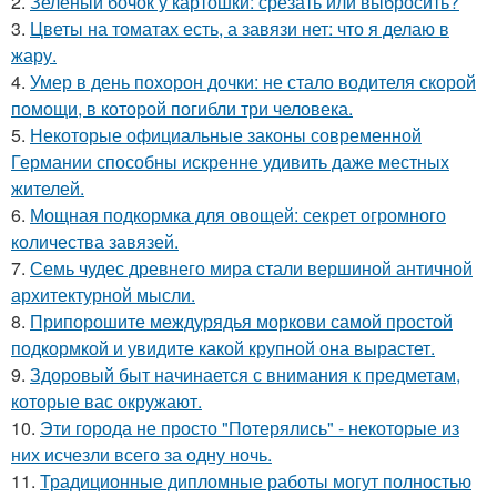
2.
Зеленый бочок у картошки: срезать или выбросить?
3.
Цветы на томатах есть, а завязи нет: что я делаю в
жару.
4.
Умер в день похорон дочки: не стало водителя скорой
помощи, в которой погибли три человека.
5.
Некоторые официальные законы современной
Германии способны искренне удивить даже местных
жителей.
6.
Мощная подкормка для овощей: секрет огромного
количества завязей.
7.
Семь чудес древнего мира стали вершиной античной
архитектурной мысли.
8.
Припорошите междурядья моркови самой простой
подкормкой и увидите какой крупной она вырастет.
9.
Здоровый быт начинается с внимания к предметам,
которые вас окружают.
10.
Эти города не просто "Потерялись" - некоторые из
них исчезли всего за одну ночь.
11.
Традиционные дипломные работы могут полностью