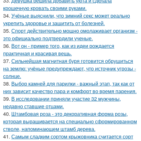
33.
Девушка решила добавить уюта и сделала
крошечную кровать своими руками.
34.
Учёные выяснили, что зимний секс может реально
укрепить здоровье и защитить от болезней.
35.
Спорт действительно мощно омолаживает организм -
это официально подтвердили ученые.
36.
Вот он - пример того, как из идеи рождается
практичная и красивая вещь.
37.
Сильнейшая магнитная буря готовится обрушиться
на землю: учёные предупреждают, что источник угрозы -
солнце.
38.
Выбор камней для парилки - важный этап, так как от
них зависит качество пара и комфорт во время парения.
39.
В исследовании приняли участие 32 мужчины,
недавно ставшие отцами.
40.
Штамбовая роза - это декоративная форма розы,
которая выращивается на специально сформированном
стволе, напоминающем штамб дерева.
41.
Самым сладким сортом крыжовника считается сорт