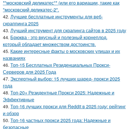
*"московский деликатес"* (или его вариации, такие как
"московский деликатес-2".
42.
Лучшие бесплатные инструменты для веб-
скраппинга 2025
43.
Лучший инструмент для скрапинга сайтов в 2025 году
44.
Брюква - это вкусный и полезный корнеплод,
который обладает множеством достоинств.
45.
Какие интересные факты о московских улицах и их
названиях
46.
Топ-15 Бесплатных Резиденциальных Прокси-
Серверов для 2025 Года
47.
Экспертный выбор: 15 лучших шаред- прокси 2025
года
48.
Топ-20+ Резидентные Прокси 2025: Надежные и
Эффективные
49.
Топ-16 лучших прокси для Reddit в 2025 году: рейтинг
и обзор
50.
Топ-16 частных прокси 2025 года: Надежные и
безопасные