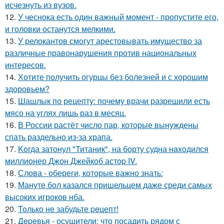
исчезнуть из вузов.
12.
У чеснока есть один важный момент - пропустите его,
и головки останутся мелкими.
13.
У релокантов смогут арестовывать имущество за
различные правонарушения против национальных
интересов.
14.
Хотите получить огурцы без болезней и с хорошим
здоровьем?
15.
Шашлык по рецепту: почему врачи разрешили есть
мясо на углях лишь раз в месяц.
16.
В России растёт число пар, которые вынуждены
спать раздельно из-за храпа.
17.
Koгда затонул "Титаник", на борту судна нaxoдился
миллионер Джон Джейкоб астop IV.
18.
Слова - обереги, которые важно знать:
19.
Мануте бол казался пришельцем даже среди самых
высоких игроков нба.
20.
Toлько не забудьте peцепт!
21.
Дepeвья - осушители: что посадить рядом с