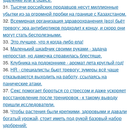
31.
Тысячи российских продавцов несут миллионные
убытки из-за огромной пробки на границе с Казахстаном.
32.
Всемирная организация здравоохранения (воз) бьёт
тревогу: эра антибиотиков подходит к концу, и скоро они
могут стать бесполезными.
33.
Это лучшее, что я когда-либо ела!
34.
Маленький шкафчик своими руками - задача
непростая, но дамочка справилась блестяще.
35.
Клубника на подоконнике - аромат лета круглый год!
36.
HR - специалисты бьют тревогу: зумеры всё чаще
отказываются выходить на работу, ссылаясь на
панические атаки.
37.
Секс помогает бороться со стрессом и даже ускоряет
восстановление после тренировок - к такому выводу
пришли исследователи.
38.
Чтобы растения были крепкими, здоровыми и давали
богатый урожай, стоит иметь под рукой базовый набор
удобрений: