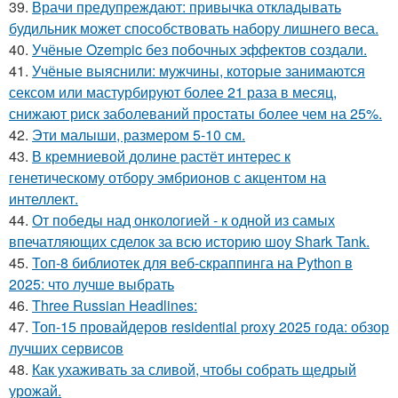
39.
Врачи предупреждают: привычка откладывать
будильник может способствовать набору лишнего веса.
40.
Учёные Ozempic без побочных эффектов создали.
41.
Учёные выяснили: мужчины, которые занимаются
сексом или мастурбируют более 21 раза в месяц,
снижают риск заболеваний простаты более чем на 25%.
42.
Эти малыши, размером 5-10 см.
43.
В кремниевой долине растёт интерес к
генетическому отбору эмбрионов с акцентом на
интеллект.
44.
От победы над онкологией - к одной из самых
впечатляющих сделок за всю историю шоу Shark Tank.
45.
Топ-8 библиотек для веб-скраппинга на Python в
2025: что лучше выбрать
46.
Three Russian Headlines:
47.
Топ-15 провайдеров residential proxy 2025 года: обзор
лучших сервисов
48.
Как ухаживать за сливой, чтобы собрать щедрый
урожай.