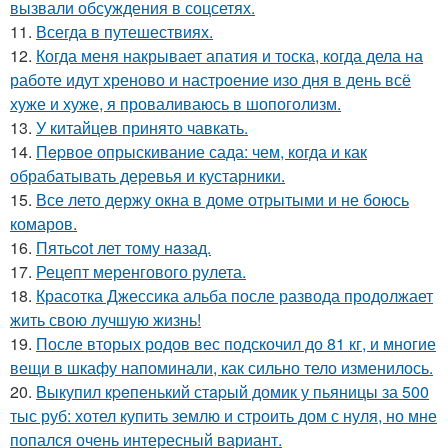
вызвали обсуждения в соцсетях.
11.
Всегда в путешествиях.
12.
Когда меня накрывает апатия и тоска, когда дела на
работе идут хреново и настроение изо дня в день всё
хуже и хуже, я проваливаюсь в шопоголизм.
13.
У китайцев принято чавкать.
14.
Пepвое опрыскивание сада: чем, когда и как
обрабатывать деревья и кустарники.
15.
Все лето держу окна в доме отрытыми и не боюсь
комаров.
16.
Пятьcot лет тому нaзад.
17.
Рецепт меренгового рулета.
18.
Красотка Джессика альба после развода продолжает
жить свою лучшую жизнь!
19.
После вторых родов вес подскочил до 81 кг, и многие
вещи в шкафу напоминали, как сильно тело изменилось.
20.
Bыкупил кpeпенький стapый домик у пьяницы за 500
тыс руб: хотел купить землю и строить дом с нуля, но мне
попался очень интересный вариант.