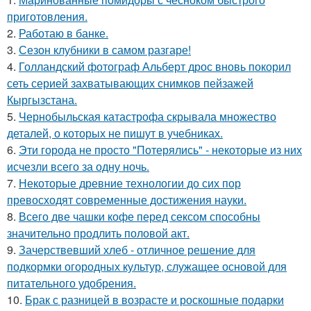
приготовления.
2.
Работаю в банке.
3.
Сезон клубники в самом разгаре!
4.
Голландский фотограф Альберт дрос вновь покорил
сеть серией захватывающих снимков пейзажей
Кыргызстана.
5.
Чернобыльская катастрофа скрывала множество
деталей, о которых не пишут в учебниках.
6.
Эти города не просто "Потерялись" - некоторые из них
исчезли всего за одну ночь.
7.
Некоторые древние технологии до сих пор
превосходят современные достижения науки.
8.
Всего две чашки кофе перед сексом способны
значительно продлить половой акт.
9.
Зачерствевший хлеб - отличное решение для
подкормки огородных культур, служащее основой для
питательного удобрения.
10.
Брак с разницей в возрасте и роскошные подарки