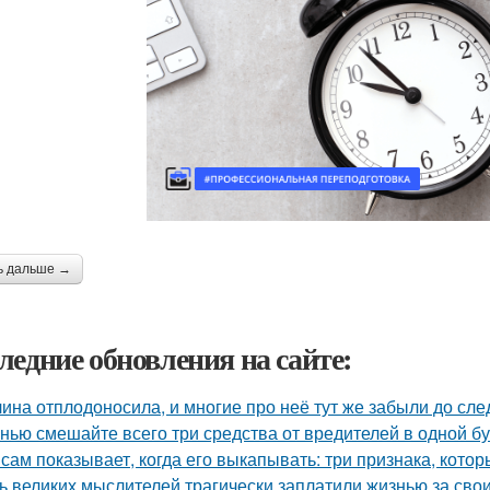
ь дальше →
ледние обновления на сайте:
ина отплодоносила, и многие про неё тут же забыли до сле
нью смешайте всего три средства от вредителей в одной бут
 сам показывает, когда его выкапывать: три признака, кото
ь великих мыслителей трагически заплатили жизнью за сво