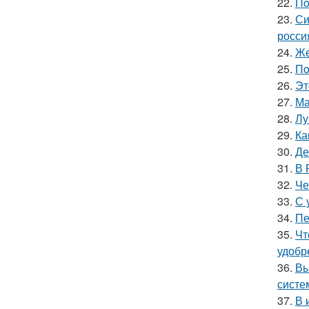
22.
Пo
23.
Си
росси
24.
Жe
25.
Пo
26.
Эт
27.
Ма
28.
Лу
29.
Ка
30.
Де
31.
В 
32.
Че
33.
С 
34.
Пе
35.
Чт
удобр
36.
Вы
систе
37.
В 