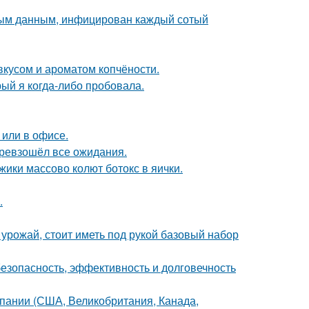
ьным данным, инфицирован каждый сотый
вкусом и ароматом копчёности.
рый я когда-либо пробовала.
 или в офисе.
превзошёл все ожидания.
ики массово колют ботокс в яички.
.
урожай, стоит иметь под рукой базовый набор
безопасность, эффективность и долговечность
мпании (США, Великобритания, Канада,