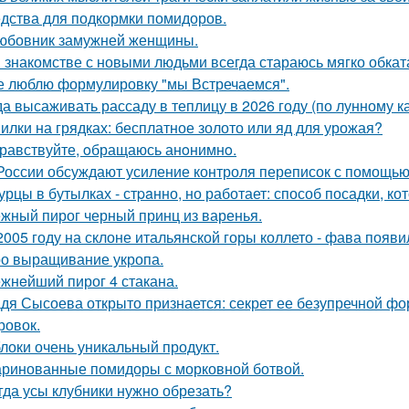
дства для подкормки помидоров.
юбовник замужней женщины.
 знакомстве с новыми людьми всегда стараюсь мягко обката
е люблю формулировку "мы Встречаемся".
да высаживать рассаду в теплицу в 2026 году (по лунному к
илки на грядках: бесплатное золото или яд для урожая?
равствуйте, oбращаюсь анoнимнo.
России обсуждают усиление контроля переписок с помощью
урцы в бутылках - стpaнно, но работает: способ посадки, к
жный пирог черный принц из варенья.
2005 году на склоне итальянской горы коллето - фава появ
о выращивание укропа.
жнeйший пирог 4 стакана.
дя Сысоева открыто признается: секрет ее безупречной фор
ровок.
локи очень уникальный продукт.
ринованные помидоры с морковной ботвой.
гда усы клубники нужно обрезать?