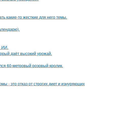
ть какие-то жесткие для него темы.
алендарю).
 ИИ.
оторый даёт высокий урожай.
ился 60-метровый розовый кролик.
мы - это отказ от строгих диет и изнуряющих