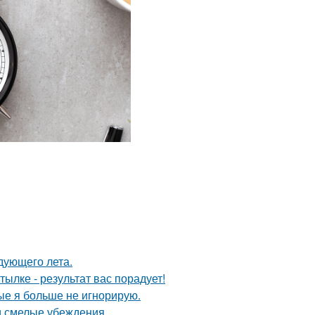
дующего лета.
ылке - результат вас порадует!
рые я больше не игнорирую.
и смелые убеждения.