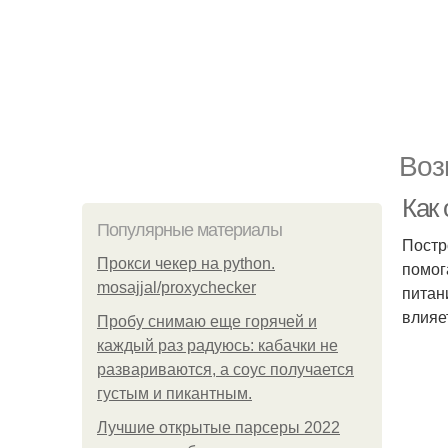
Воз
Как
Популярные материалы
Постр
Прокси чекер на python.
помог
mosajjal/proxychecker
питан
влияе
Пробу снимаю еще горячей и
каждый раз радуюсь: кабачки не
развариваются, а соус получается
густым и пикантным.
Лучшие открытые парсеры 2022