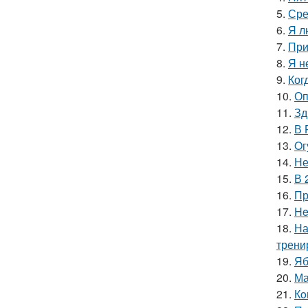
5.
Сре
6.
Я л
7.
При
8.
Я н
9.
Ког
10.
Оп
11.
Зд
12.
В 
13.
Oг
14.
Не
15.
В 
16.
Пр
17.
He
18.
На
трени
19.
Яб
20.
Ма
21.
Кo