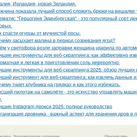
алия, Ирландия, новая Зеландия.
жчина показала лучший способ сложить брюки на вешалке т
ематис "Герцогиня Эдинбургская" - это популярный сорт де
овых.
к спасти огурцы от мучнистой росы.
чему засыхает малина в период созревания ягод?
ём у светофора возле заправки женщина ударила по автомоб
чшие инструменты для веб-скраппинга: как эффективно из
оматная и легкая в приготовлении соль невероятно.
чшие инструменты для веб-скраппинга 2025: обзор лучших
чший инструмент для веб-скраппинга: как извлечь данные из
чему гниет клубника на грядках и как этого избежать.
сший пилотаж на самолёте - это искусство управлять маш
.
чшие Instagram-прокси 2025: полное руководство
ганизация дровника - важный аспект для хранения дров в п
онтакты
Пользовательское соглашение
Обратная связь