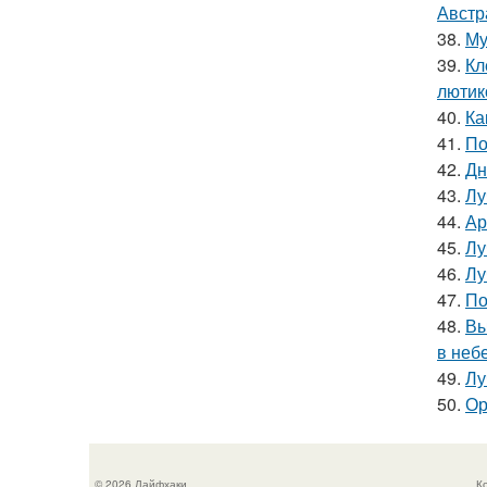
Австр
38.
Му
39.
Кл
лютик
40.
Ка
41.
По
42.
Дн
43.
Лу
44.
Ар
45.
Лу
46.
Лу
47.
По
48.
Вы
в небе
49.
Лу
50.
Ор
© 2026 Лайфхаки
К