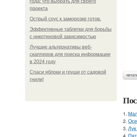
года: что выбрать для своего
проекта
Острый соус к заморозке готов.
Эффективные таблетки для борьбы
с никотиновой зависимостью
Лучшие альтернативы веб-
скапперов для поиска информации
в 2024 году
Спаси яблоки и груши от садовой
читат
гнили!
Пос
1.
Мал
2.
Осе
3.
Лук
4.
Пят