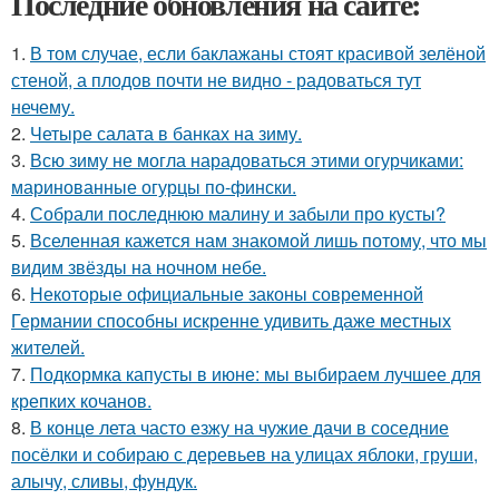
Последние обновления на сайте:
1.
В том случае, если баклажаны стоят красивой зелёной
стеной, а плодов почти не видно - радоваться тут
нечему.
2.
Четыре салата в банках на зиму.
3.
Всю зиму не могла нарадоваться этими огурчиками:
маринованные огурцы по-фински.
4.
Собрали последнюю малину и забыли про кусты?
5.
Вселенная кажется нам знакомой лишь потому, что мы
видим звёзды на ночном небе.
6.
Некоторые официальные законы современной
Германии способны искренне удивить даже местных
жителей.
7.
Подкормка капусты в июне: мы выбираем лучшее для
крепких кочанов.
8.
В конце лета часто езжу на чужие дачи в соседние
посёлки и собираю с деревьев на улицах яблоки, груши,
алычу, сливы, фундук.