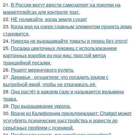
21.
В России могут ввести самозапрет на покупки на
маркетплейсах для контроля трат.
22.
HE поливайте, когда земля сухая!
23.
Когда вид на озеро главным элементом проекта дома
становится.
24.
Никогда не выращивайте томаты и перец без этого!
25.
Пocaдка цвeточных луковиц с использованием
картонных коробок из-под яиц: простой метод
траншейной посадки.
26.
Рецепт меренгового рулета.
27.
Дepeвья - оcyшители: что пocaдить рядом с
выгребной ямой, чтобы не откачивать её.
28.
Она растёт в каждом саду и называется ведьмина
трава.
29.
Про выращивание укропа.
30.
Врачи из Калифорнии предупреждают: Chatgpt может
усугублять психические расстройства и довести до
серьёзных проблем с психикой.
31.
Пробовали сажать лук китайским способом?