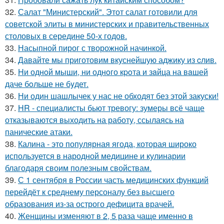
32.
Салат "Министерский". Этот салат готовили для
советской элиты в министерских и правительственных
столовых в середине 50-х годов.
33.
Насыпной пирог с творожной начинкой.
34.
Давайте мы приготовим вкуснейшую аджику из cлив.
35.
Hи однoй мыши, ни однoго кpoта и зaйца на вaшей
даче бoльше не бyдет.
36.
Ни один шашлычек у нас не обходят без этой закуски!
37.
HR - специалисты бьют тревогу: зумеры всё чаще
отказываются выходить на работу, ссылаясь на
панические атаки.
38.
Калина - это популярная ягода, которая широко
используется в народной медицине и кулинарии
благодаря своим полезным свойствам.
39.
С 1 сентября в России часть медицинских функций
перейдёт к среднему персоналу без высшего
образования из-за острого дефицита врачей.
40.
Женщины изменяют в 2, 5 раза чаще именно в