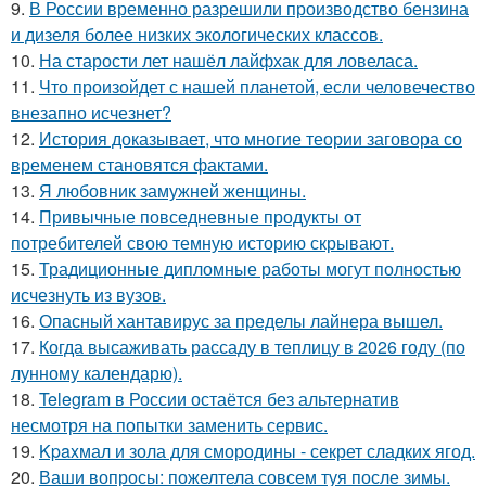
9.
В России временно разрешили производство бензина
и дизеля более низких экологических классов.
10.
На старости лет нашёл лайфхак для ловеласа.
11.
Что произойдет с нашей планетой, если человечество
внезапно исчезнет?
12.
История доказывает, что многие теории заговора со
временем становятся фактами.
13.
Я любовник замужней женщины.
14.
Привычные повседневные продукты от
потребителей свою темную историю скрывают.
15.
Традиционные дипломные работы могут полностью
исчезнуть из вузов.
16.
Опасный хантавирус за пределы лайнера вышел.
17.
Когда высаживать рассаду в теплицу в 2026 году (по
лунному календарю).
18.
Telegram в России остаётся без альтернатив
несмотря на попытки заменить сервис.
19.
Kpaxмал и зола для смородины - секрет сладких ягод.
20.
Ваши вопросы: пожелтела совсем туя после зимы.