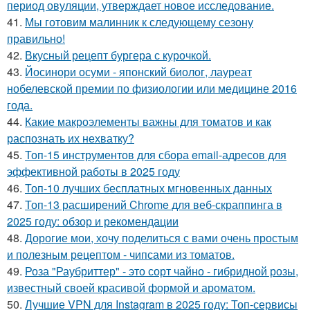
период овуляции, утверждает новое исследование.
41.
Мы готовим малинник к следующему сезону
правильно!
42.
Вкусный рецепт бургера с курочкой.
43.
Йосинори осуми - японский биолог, лауреат
нобелевской премии по физиологии или медицине 2016
года.
44.
Какие макроэлементы важны для томатов и как
распознать их нехватку?
45.
Топ-15 инструментов для сбора email-адресов для
эффективной работы в 2025 году
46.
Топ-10 лучших бесплатных мгновенных данных
47.
Топ-13 расширений Chrome для веб-скраппинга в
2025 году: обзор и рекомендации
48.
Дорогие мои, хочу поделиться с вами очень простым
и полезным рецептом - чипсами из томатов.
49.
Роза "Раубриттер" - это сорт чайно - гибридной розы,
известный своей красивой формой и ароматом.
50.
Лучшие VPN для Instagram в 2025 году: Топ-сервисы