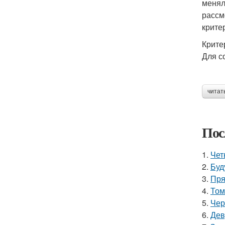
менял
рассм
крите
Крите
Для с
читат
Пос
1.
Чет
2.
Буд
3.
Пря
4.
Том
5.
Чер
6.
Дев