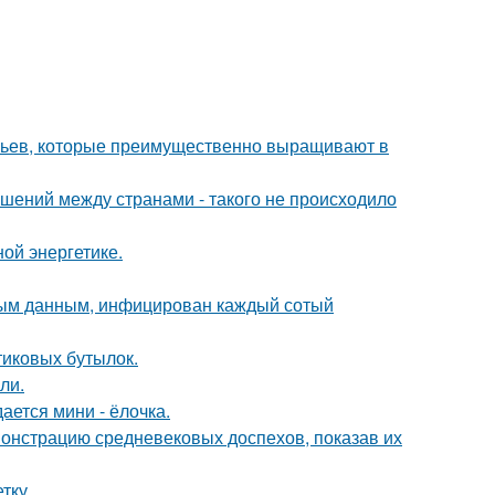
евьев, которые преимущественно выращивают в
ошений между странами - такого не происходило
ой энергетике.
ьным данным, инфицирован каждый сотый
иковых бутылок.
ли.
ается мини - ёлочка.
монстрацию средневековых доспехов, показав их
тку.