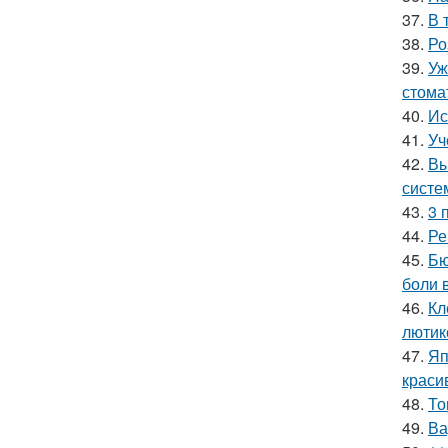
37.
В 
38.
Ро
39.
Уж
стома
40.
Ис
41.
Уч
42.
Вы
систе
43.
3 
44.
Ре
45.
Бю
боли 
46.
Кл
лютик
47.
Яп
краси
48.
То
49.
Ва