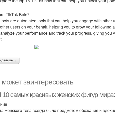
explore the top 15 TikTok bots that can help you unlock your pot
re TikTok Bots?
 bots are automated tools that can help you engage with other 
 other users on your behalf, helping you to grow your following a
 analyze your performance and track your progress, giving you v
t.
ь дальше →
 может заинтересовать
 10 самых красивых женских фигур мира:
ение
та женского тела всегда было предметом обожания и вдохн