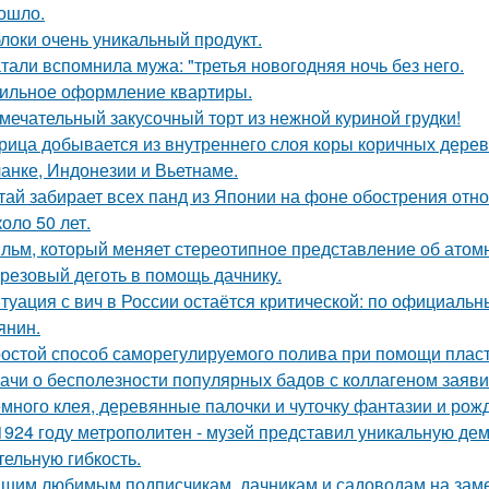
ошло.
локи очень уникальный продукт.
тали вспомнила мужа: "третья новогодняя ночь без него.
ильное оформление квартиры.
мечательный закусочный торт из нежной куриной грудки!
рица добывается из внутреннего слоя коры коричных дер
анке, Индонезии и Вьетнаме.
тай забирает всех панд из Японии на фоне обострения отн
оло 50 лет.
льм, который меняет стереотипное представление об атомн
резовый деготь в помощь дачникy.
туация с вич в России остаётся критической: по официал
янин.
остой способ саморегулируемого полива при помощи пласт
ачи о бесполезности популярных бадов с коллагеном заяви
много клея, деревянные палочки и чуточку фантазии и рожд
1924 году метрополитен - музей представил уникальную де
тельную гибкость.
шим любимым подписчикам, дачникам и садоводам на заме