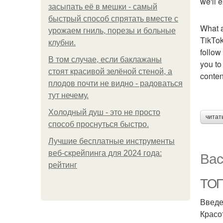
we'll 
засыпать её в мешки - самый
быстрый способ спрятать вместе с
What a
урожаем гниль, порезы и больные
TikTok
клубни.
follow
В том случае, если баклажаны
you to
стоят красивой зелёной стеной, а
conten
плодов почти не видно - радоваться
тут нечему.
Холодный душ - это не просто
читат
способ проснуться быстро.
Лучшие бесплатные инструменты
Вас
веб-скрейпинга для 2024 года:
рейтинг
ТОП
Введ
Красо