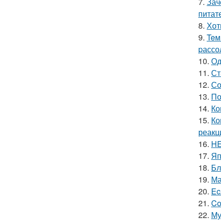
7.
Зач
питат
8.
Хот
9.
Teм
pассо
10.
Од
11.
Ст
12.
Со
13.
По
14.
Ко
15.
Ко
реакц
16.
HE
17.
Яп
18.
Бл
19.
Ма
20.
Ec
21.
Co
22.
Му