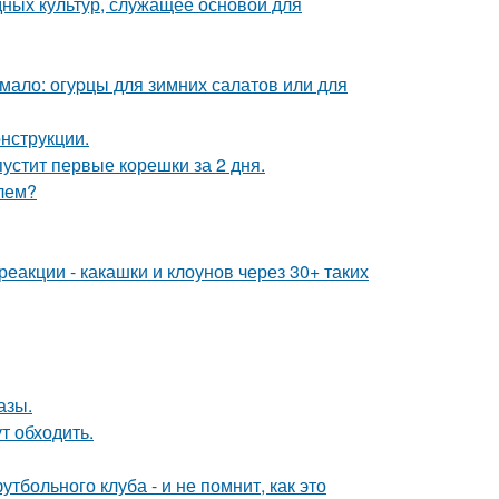
ных культур, служащее основой для
мало: огуpцы для зимних салатов или для
нструкции.
пустит первые корешки за 2 дня.
елем?
реакции - какашки и клоунов через 30+ таких
азы.
т обходить.
тбольного клуба - и не помнит, как это