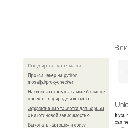
Вли
Популярные материалы
Прокси чекер на python.
mosajjal/proxychecker
Насколько огромны самые большие
объекты в природе и космосе.
Unlo
Эффективные таблетки для борьбы
If you
с никотиновой зависимостью
can he
Выкопать картошку и сразу