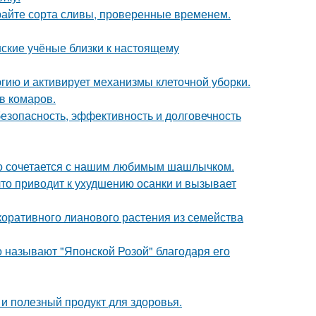
ирайте сорта сливы, проверенные временем.
нские учёные близки к настоящему
гию и активирует механизмы клеточной уборки.
в комаров.
безопасность, эффективность и долговечность
ьно сочетается с нашим любимым шашлычком.
что приводит к ухудшению осанки и вызывает
коративного лианового растения из семейства
то называют "Японской Розой" благодаря его
о и полезный продукт для здоровья.