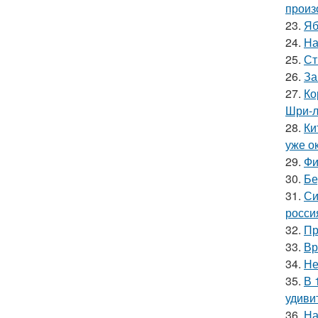
произ
23.
Яб
24.
На
25.
Ст
26.
За
27.
Ко
Шри-л
28.
Ки
уже ок
29.
Фи
30.
Бе
31.
Си
росси
32.
Пр
33.
Вр
34.
Не
35.
В 
удиви
36.
На