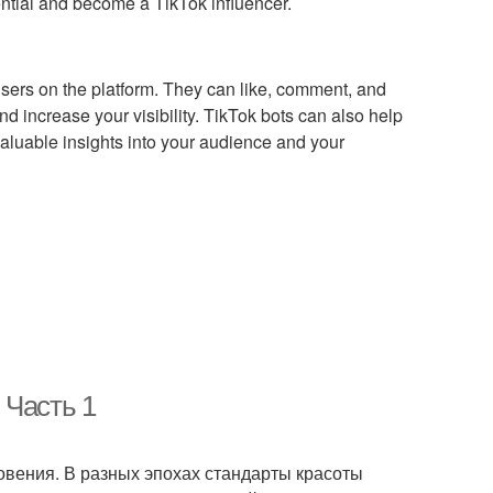
ential and become a TikTok influencer.
users on the platform. They can like, comment, and
nd increase your visibility. TikTok bots can also help
aluable insights into your audience and your
 Часть 1
овения. В разных эпохах стандарты красоты