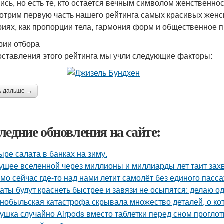
ись, но есть те, кто остается вечным символом женственнос
отрим первую часть нашего рейтинга самых красивых женск
риях, как пропорции тела, гармония форм и общественное 
рии отбора
оставления этого рейтинга мы учли следующие факторы:
ь дальше →
ледние обновления на сайте:
ыре салата в банках на зиму.
ущее вселенной через миллионы и миллиарды лет таит за
мо сейчас где-то над нами летит самолёт без единого пасс
аты будут краснеть быстрее и завязи не осыпятся: делаю од
нобыльская катастрофа скрывала множество деталей, о кот
ушка случайно Airpods вместо таблетки перед сном проглот