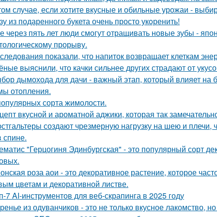
том случае, если хотите вкусные и обильные урожаи - выб
зу из подаренного букета очень просто укoренить!
е через пять лет люди смогут отращивать новые зубы - япо
тологическому прорыву.
следования показали, что напиток возвращает клеткам энер
ёные выяснили, что качки сильнее других страдают от укусо
бор дымохода для дачи - важный этап, который влияет на 
мы отопления.
популярных сорта жимолости.
цепт вкусной и ароматной аджики, которая так замечател
стгальтеры создают чрезмерную нагрузку на шею и плечи, 
в спине.
ематис "Герцогиня Эдинбургская" - это популярный сорт де
овых.
онская роза аои - это декоративное растение, которое час
вым цветам и декоративной листве.
п-7 AI-инструментов для веб-скрапинга в 2025 году
ренье из одуванчиков - это не только вкусное лакомство, н