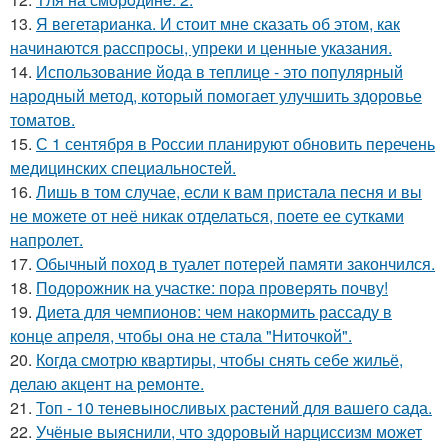
13.
Я вегетарианка. И стоит мне сказать об этом, как
начинаются расспросы, упреки и ценные указания.
14.
Использование йода в теплице - это популярный
народный метод, который помогает улучшить здоровье
томатов.
15.
С 1 сентября в России планируют обновить перечень
медицинских специальностей.
16.
Лишь в том случае, если к вам пристала песня и вы
не можете от неё никак отделаться, поете ее сутками
напролет.
17.
Обычный поход в туалет потерей памяти закончился.
18.
Подорожник на участке: пора проверять почву!
19.
Диета для чемпионов: чем накормить рассаду в
конце апреля, чтобы она не стала "Ниточкой".
20.
Когда смотрю квартиры, чтобы снять себе жильё,
делаю акцент на ремонте.
21.
Топ - 10 теневыносливых растений для вашего сада.
22.
Учёные выяснили, что здоровый нарциссизм может