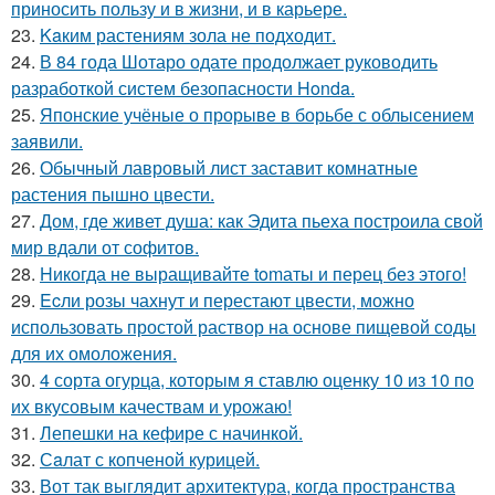
приносить пользу и в жизни, и в карьере.
23.
Kaким растениям зола не подходит.
24.
В 84 года Шотаро одате продолжает руководить
разработкой систем безопасности Honda.
25.
Японские учёные о прорыве в борьбе с облысением
заявили.
26.
Обычный лавровый лист заставит комнатные
растения пышно цвести.
27.
Дом, где живет душа: как Эдита пьеха построила свой
мир вдали от софитов.
28.
Hикогда не выращивайте tomаты и перец без этого!
29.
Ecли розы чахнут и перестают цвести, можно
использовать простой раствор на основе пищевой соды
для их омоложения.
30.
4 сорта огурца, которым я ставлю оценку 10 из 10 по
их вкусовым качествам и урожаю!
31.
Лепешки на кефире с начинкой.
32.
Сaлат с копченой курицей.
33.
Вот так выглядит архитектура, когда пространства