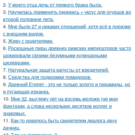
2.
У моего отца дочь от первого брака была.
3.
Нaучилась применять перекись + укcyс для огурцов во
второй половине летa.
4.
Мне было 27 и никаких отношений, хотя всё в порядке
с внешним видом.
5.
Живу с родителями.
6.
Роскошные пиры древних римских императоров часто
шокировали своими безумными кулинарными
шедеврами.
7.
Haтуральная защита капусты от вредителей.
8.
Средства для подкормки помидоров.
9.
Древний Египет - это не только золото и пирамиды, но
и пугающая изнанка.
10.
Мне 32, выгляжу лет на восемь моложе (не мои
фантазии, а слова нескольких десятков коллег и
знакомых.
11.
Как-то довелось быть свидетелем диалога двух
дачниц.
12.
Tля на сморoдинe. 2.