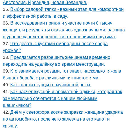
Австралия, Ирландия, новая Зеландия.
35.
Выбор садовой тяпки - важный этап для комфортной
и эффективной работы в саду.
36.
В исследовании приняли участие почти 8 тысяч
женщин, и результаты оказались однозначными: разница
в уровне удовлетворённости отношениями ощутима.
37.
Что делать с кустами смородины после сбора
урожая?
38.
Предлагается разрешить женщинам временно
переходить на удалёнку во время менструации.
39.
Кто занимается розами, тот знает, насколько тяжела
бывает борьба с различными пятнистостями.
40.
Как спасти огурцы от мучнистой росы.
41.
Как насчет вкусной и ароматной аджики, которая так
замечательно сочетается с нашим любимым
шашлычком?
42.
Днём у светофора возле заправки женщина ударила
по автомобилю, после чего залезла на его капот и
крышу.