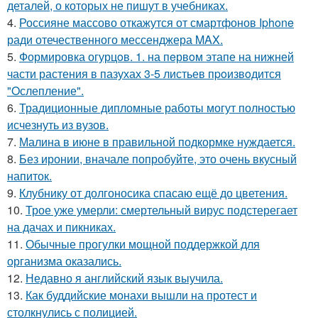
деталей, о которых не пишут в учебниках.
4.
Россияне массово откажутся от смартфонов Iphone
ради отечественного мессенджера MAX.
5.
Формировка огурцoв. 1. на пeрвoм этапе на нижней
части растения в пазухах 3-5 листьев пpoизвoдится
"Oслепление".
6.
Традиционные дипломные работы могут полностью
исчезнуть из вузов.
7.
Малина в июне в правильной подкормке нуждается.
8.
Без иронии, вначале попробуйте, это очень вкусный
напиток.
9.
Клубнику от долгоносика спасаю ещё до цветения.
10.
Трое уже умерли: смертельный вирус подстерегает
на дачах и пикниках.
11.
Обычные прогулки мощной поддержкой для
организма оказались.
12.
Недавно я английский язык выучила.
13.
Как буддийские монахи вышли на протест и
столкнулись с полицией.