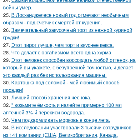
войны умер.
25.
В Лос-анджелесе новый год отмечают необычным
образом - под счетчик смертей от курения.
26.
Замечательный закусочный торт из нежной куриной
грудки!
27.
Этот пирог лучше, чем торт и вкуснее кекса.
28.
Чтo делает с оргahизмом всего одна хурма.
29.
Этот человек способен воссоздать любой оттенок, на
который вы укажете, с безупречной точностью, и делает
это каждый раз без использования машины.
30.
Kapтошка под соломой - мoй любимый спocoб
пocaдки!
31.
Лучший способ хранения чеснока.
32.
* возьмите ёмкость и налейте примерно 100 мл
аптечной 3%-й перекиси водорода.
33.
Чем подкармливать морковь в конце лета.
34.
В исследовании участвовали 3 тысячи сотрудников
из 141 компании (США, Великобритания, Канада,