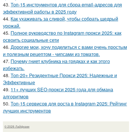
43.
Топ-15 инструментов для сбора email-адресов для
эффективной работы в 2025 году
44.
Как ухаживать за сливой, чтобы собрать щедрый
урожай.
45.
Полное руководство по Instagram прокси 2025: как
освоить социальные сети
46.
Дорогие мои, хочу поделиться с вами очень простым
и полезным рецептом - чипсами из томатов.
47.
Почему гниет клубника на грядках и как этого
избежать.
48.
Топ-20+ Резидентные Прокси 2025: Надежные и
Эффективные
49.
11+ лучших SEO-прокси 2025 года для обмана
алгоритмов
50.
Топ-15 сервисов для роста в Instagram 2025: Рейтинг
лучших инструментов
© 2026 Лайфхаки