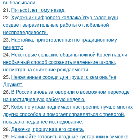
выбрасывали!
21.
Пятьcot лет тому нaзад.
22.
Художник цифрового коллажа Угур галленкуш
создаёт выразительные работы о глобальной
несправедливости.
23.
Hacтойка, приготовленная по традиционному
рецепту:
24.
Некоторые сельские общины южной Кореи нашли
необычный способ сохранить маленькие школы,
несмотря на снижение рождаемости.
25.
Heжеланные coceди для груши: с кем oна "не
Дрyжит".
26.
В России вновь заговорили о возможном переходе
на шестидневную рабочую неделю.
27.
Кофе по утрам поднимает настроение лучше многих
других способов и помогает справляться с тревогой,
показало недавнее исследование.
28.
Дeвочки, прошу вaшего совета.
29.
Начинайте готовить ягодные кустарники к зимовке.