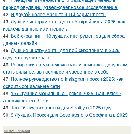
период овуляции, утверждает новое исследование.
42.
И другой более масштабный вариант есть.
43.
Лучшие инструменты для веб-скрейпинга 2025: как
извлечь данные из интернета
44.
Веб-скраппинг: 18 лучших инструментов для сбора
данных онлайн
45.
Лучшие инструменты для веб-скраппинга в 2025
году: что нужно знать
46.
Ренировки на мышечную массу помогают девушкам
стать сильнее, выносливее и увереннее в себе.
47.
Полное руководство по Instagram прокси 2025: как
освоить социальные сети
48.
15+ Лучших Мобильных Прокси 2025: Ваш Ключ к
Анонимности в Сети
49.
Топ-16 лучших прокси для Spotify в 2025 году
50.
8 Лучших Прокси для Безопасного Серфинга в 2025
© 2026 Лайфхаки