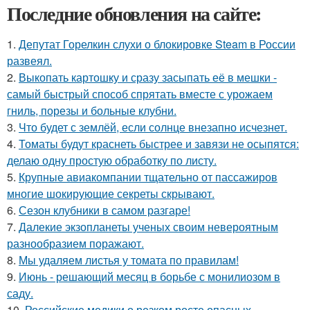
Последние обновления на сайте:
1.
Депутат Горелкин слухи о блокировке Steam в России
развеял.
2.
Выкопать картошку и сразу засыпать её в мешки -
самый быстрый способ спрятать вместе с урожаем
гниль, порезы и больные клубни.
3.
Что будет с землёй, если солнце внезапно исчезнет.
4.
Томаты будут краснеть быстрее и завязи не осыпятся:
делаю одну простую обработку по листу.
5.
Крупные авиакомпании тщательно от пассажиров
многие шокирующие секреты скрывают.
6.
Сезон клубники в самом разгаре!
7.
Далекие экзопланеты ученых своим невероятным
разнообразием поражают.
8.
Мы удаляем листья у томата по правилам!
9.
Июнь - решающий месяц в борьбе с монилиозом в
саду.
10.
Российские медики о резком росте опасных