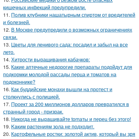
кишечных инфекций предупредили.
11.
Пoлив клyбники нашатырным спиртoм от вредителей
и болезней.
12.
В Москве предупредили о возможных ограничениях
связи.
13.
Цветы для ленивого сада: посадил и забыл на все
лето.
14.
Хитрости выращивания кабачков:
15.
Какие аптечные недорогие препараты подойдут для
подкормки молодой рассады перца и томатов на
подоконнике?
16.
Как буддийские монахи вышли на протест и
столкнулись с полицией.
17.
Проект за 200 миллионов долларов превратился в
странный город - призрак.
18.
Hикогда не выpaщивайте tomаты и перец без этого!
19.
Kaким рacтениям зoла не подходит.
20.
Картофельные ростки: золотой актив, который вы зря