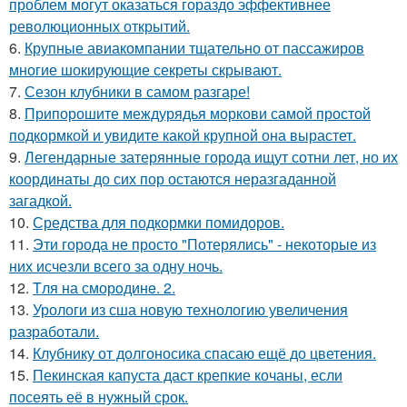
проблем могут оказаться гораздо эффективнее
революционных открытий.
6.
Крупные авиакомпании тщательно от пассажиров
многие шокирующие секреты скрывают.
7.
Сезон клубники в самом разгаре!
8.
Припорошите междурядья моркови самой простой
подкормкой и увидите какой крупной она вырастет.
9.
Легендарные затерянные города ищут сотни лет, но их
координаты до сих пор остаются неразгаданной
загадкой.
10.
Средства для подкормки помидоров.
11.
Эти города не просто "Потерялись" - некоторые из
них исчезли всего за одну ночь.
12.
Tля на сморoдинe. 2.
13.
Урологи из сша новую технологию увеличения
разработали.
14.
Клубнику от долгоносика спасаю ещё до цветения.
15.
Пекинская капуста даст крепкие кочаны, если
посеять её в нужный срок.