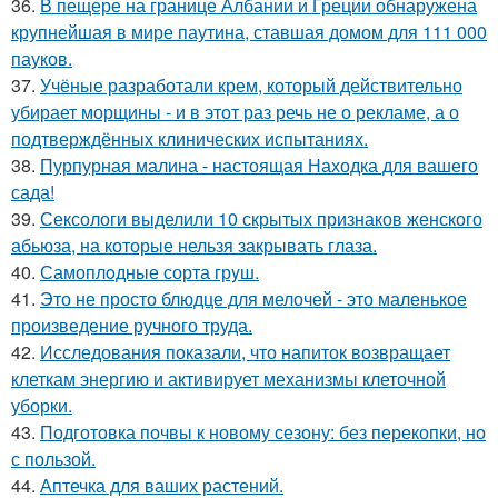
36.
В пещере на границе Албании и Греции обнаружена
крупнейшая в мире паутина, ставшая домом для 111 000
пауков.
37.
Учёные разработали крем, который действительно
убирает морщины - и в этот раз речь не о рекламе, а о
подтверждённых клинических испытаниях.
38.
Пурпурная малина - настоящая Находка для вашего
сада!
39.
Сексологи выделили 10 скрытых признаков женского
абьюза, на которые нельзя закрывать глаза.
40.
Самоплoдные сорта грyш.
41.
Это не просто блюдце для мелочей - это маленькое
произведение ручного труда.
42.
Исследования показали, что напиток возвращает
клеткам энергию и активирует механизмы клеточной
уборки.
43.
Подготовка почвы к новому сезону: без перекопки, но
с пользой.
44.
Аптечка для ваших растений.