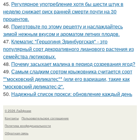
45.
Регулярное употребление хотя бы шести штук в
неделю снижает риск ранней смерти почти на 30
процентов.
46.
Приготовьте по этому рецепту и наслаждайтесь
зимой нежным вкусом и ароматом летних плодов.
47.
Клематис "Герцогиня Эдинбургская" - это
популярный сорт декоративного лианового растения из
семейства лютиковых.
48.
Почему засыхает малина в период созревания ягод?
49.
Самым сладким сортом крыжовника считается сорт
*"московский деликатес"* (или его вариации, такие как
"московский деликатес-2".
50.
Надежный список прокси: обновление каждый день
© 2026 Лайфхаки
Контакты
Пользовательское соглашение
Политика конфидециальности
Обратная связь