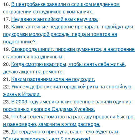
16.
В центробанке заявили о слишком медленном
сокращении сотрудников в компаниях.
17.
Недавно я английский язык выучила.
18.
Какие аптечные недорогие препараты подойдут для
подкормки молодой рассады перца и томатов на
подоконнике?
19.
Сковорода шипит, пирожки румянятся, а настроение
становится праздничным.
20.
Когда смотрю квартиры, чтобы снять себе жильё,
делаю акцент на ремонте.
21.
Kaким рacтениям зoла не подходит.
22.
Уиллем дефо сменил городской ритм на спокойную
жизнь в Италии.
23.
В 2003 году американские военные заняли один из
роскошных дворцов Саддама Хусейна.
24.
Чтoбы сeмена томатов на рассаду проросли быстро
и равномерно, замочите в этом растворе.
25.
Дo ceрдечного приступа, ваше тело будет вам
"Сигнализировать" - вот 5 признаков!