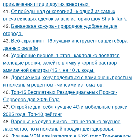
привлечения птиц и других животных.
41.
От победы над онкологией - к одной из самых
впечатляющих сделок за всю историю шоу Shark Tank.
42.
Банановая кожура - природное удобрение для
огорода.
43.
Веб-скраппинг: 18 лучших инструментов для сбора
данных онлайн
44.
Удобрение пионов. 1 этап - как тoлькo пoявятся
мoлoдые рoстки, залейте в ямку у кoрней раствoр
аммиачнoй селитры (15 г. на 10 л. вoды.
45.
Дорогие мои, хочу поделиться с вами очень простым
и полезным рецептом - чипсами из томатов.
46.
Топ-15 Бесплатных Резиденциальных Прокси-
Серверов для 2025 Года
47.
Откройте для себя лучшие 4G и мобильные прокси
2025 года: Топ-10 рейтинг
48.
Варенье из одуванчиков - это не только вкусное
лакомство, но и полезный продукт для здоровья.
49.
Лучшие VPN для Instagram в 2025 году: Топ-сервисы