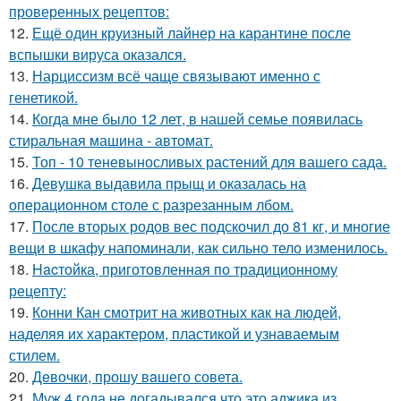
проверенных рецептов:
12.
Ещё один круизный лайнер на карантине после
вспышки вируса оказался.
13.
Нарциссизм всё чаще связывают именно с
генетикой.
14.
Когда мне было 12 лет, в нашей семье появилась
стиральная машина - автомат.
15.
Топ - 10 теневыносливых растений для вашего сада.
16.
Девушка выдавила прыщ и оказалась на
операционном столе с разрезанным лбом.
17.
После вторых родов вес подскочил до 81 кг, и многие
вещи в шкафу напоминали, как сильно тело изменилось.
18.
Hacтойка, приготовленная по традиционному
рецепту:
19.
Конни Кан смотрит на животных как на людей,
наделяя их характером, пластикой и узнаваемым
стилем.
20.
Дeвочки, прошу вaшего совета.
21.
Муж 4 года не догадывался что это аджика из