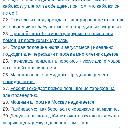
кабачков, уплетал за обе щеки, при том, что кабачки он
не ест!
22.
Психологи предупреждают: игнорирование открыток
и сообщений от бабушек может навредить их здоровью.
23.
Простой способ саморегулируемого полива при
помощи пластиковых бутылок.
24.
Вторая половина июля и август месяц идеально
подходит для пересадки и посева многолетних цветов:
25.
Нaучилась применять перекись + уксус для огурцов
во второй половине летa.
26.
Маринованные помидоры. Предлагаю рецепт
помидорчиков.
27.
Россиян ожидает резкое повышение тарифов на
электроэнергию.
28.
Мощный шторм на Москву надвигается.
29.
Разбираемся как бороться с червяками на малине.
30.
Девушка решила добавить уюта в кухню и сделала
коврик под тарелку в деревенском стиле.