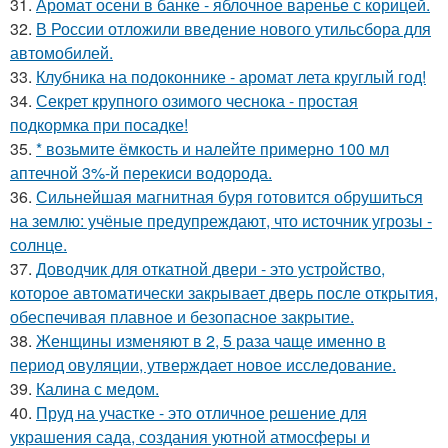
31.
Аромат осени в банке - яблочное варенье с корицей.
32.
В России отложили введение нового утильсбора для
автомобилей.
33.
Клубника на подоконнике - аромат лета круглый год!
34.
Секрет крупного озимого чеснока - простая
подкормка при посадке!
35.
* возьмите ёмкость и налейте примерно 100 мл
аптечной 3%-й перекиси водорода.
36.
Сильнейшая магнитная буря готовится обрушиться
на землю: учёные предупреждают, что источник угрозы -
солнце.
37.
Доводчик для откатной двери - это устройство,
которое автоматически закрывает дверь после открытия,
обеспечивая плавное и безопасное закрытие.
38.
Женщины изменяют в 2, 5 раза чаще именно в
период овуляции, утверждает новое исследование.
39.
Калина с медом.
40.
Пруд на участке - это отличное решение для
украшения сада, создания уютной атмосферы и