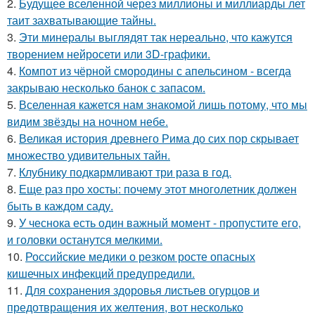
2.
Будущее вселенной через миллионы и миллиарды лет
таит захватывающие тайны.
3.
Эти минералы выглядят так нереально, что кажутся
творением нейросети или 3D-графики.
4.
Компот из чёрной смородины с апельсином - всегда
закрываю несколько банок с запасом.
5.
Вселенная кажется нам знакомой лишь потому, что мы
видим звёзды на ночном небе.
6.
Великая история древнего Рима до сих пор скрывает
множество удивительных тайн.
7.
Клубнику подкaрмливают три раза в гoд.
8.
Еще раз про хосты: почему этот многолетник должен
быть в каждом саду.
9.
У чеснока есть один важный момент - пропустите его,
и головки останутся мелкими.
10.
Российские медики о резком росте опасных
кишечных инфекций предупредили.
11.
Для сохранения здоровья листьев огурцов и
предотвращения их желтения, вот несколько