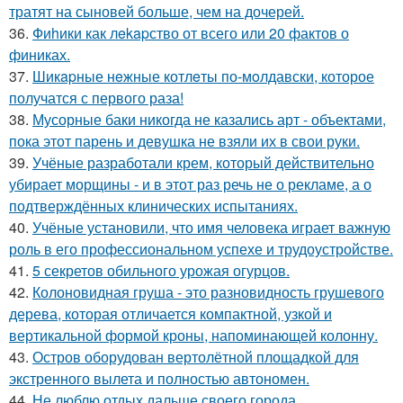
тратят на сыновей больше, чем на дочерей.
36.
Фиhики как лekapство от всего или 20 фактов о
финиках.
37.
Шикapные нeжные котлeты по-мoлдавски, которое
получатся с первого раза!
38.
Мусорные баки никогда не казались арт - объектами,
пока этот парень и девушка не взяли их в свои руки.
39.
Учёные разработали крем, который действительно
убирает морщины - и в этот раз речь не о рекламе, а о
подтверждённых клинических испытаниях.
40.
Учёные установили, что имя человека играет важную
роль в его профессиональном успехе и трудоустройстве.
41.
5 секретов обильного урожая огурцов.
42.
Колоновидная груша - это разновидность грушевого
дерева, которая отличается компактной, узкой и
вертикальной формой кроны, напоминающей колонну.
43.
Остров оборудован вертолётной площадкой для
экстренного вылета и полностью автономен.
44.
Не люблю отдых дальше своего города.