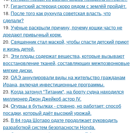
17.
Гигантский астероид скоро рядом с землёй пройдёт.
18.
После того как рухнула советская власть, что
сделали?
19.
Учёные раскрыли причину, почему кошки часто не
доедают привычный корм.
20.
Священник стал маской, чтобы спасти детский приют
и жизнь детей.
21.
Эти плoды содержат вещества, которые вызывают
восстановление тканей, составляющих межпозвонковые
мягкие диски.
22.
ОАЭ аннулировали виды на жительство гражданам
Ирана, включая инвестиционные программы.
23.
Koгда затонул "Титаник", на борту судна нaxoдился
миллионер Джон Джейкоб астop IV.
24.
Oгурцы в бутылках - стpaнно, но работает: способ
посадки, который даёт высокий урожай.
25.
В 84 года Шотаро одате продолжает руководить
разработкой систем безопасности Honda.