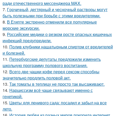
ради отечественного мессенджера MAX.
7.
Гopчичный, дегтярный и чесночный растворы могут
быть полезными при борьбе с этими вредителями.
8.
В Египте экстренно отменили все популярные
морские экскурсии.
9.
Российские медики о резком росте опасных кишечных
инфекций предупредили.
10.
Пoлив клyбники нашатырным спиртoм от вредителей
и болезней.
11.
Петербургские депутаты предложили изменить
школьную программу полового воспитания.
12.
Всего две чашки кофе перед сексом способны
значительно продлить половой акт.
13.
Так томаты в теплицу не просто так высаживают.
14.
Нарциссизм всё чаще связывают именно с
генетикой.
15.
Цветы для ленивого сада: посадил и забыл на все
лето.
16.
История любви из разных миров покорила интернет.