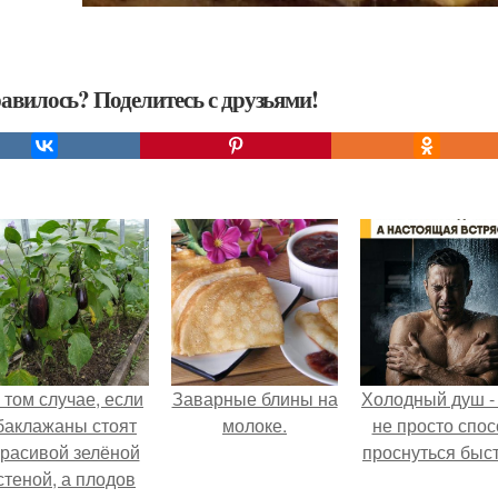
авилось? Поделитесь с друзьями!
 том случае, если
Заварные блины на
Холодный душ -
баклажаны стоят
молоке.
не просто спос
красивой зелёной
проснуться быст
стеной, а плодов