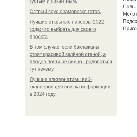
густым и пикантным.
Соль 
Острый соус к заморозке готов.
Молот
Подсо
Лучшие открытые парсеры 2022
Приго
года: что выбрать для своего
проекта
В том случае, если баклажаны
стоят красивой зелёной стеной, а
плодов почти не видно - радоваться
тут нечему.
Лучшие альтернативы веб-
скапперов для поиска информации
в 2024 году