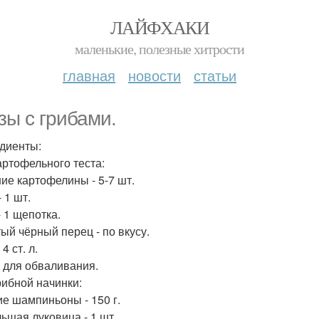
ЛАЙФХАКИ
маленькие, полезные хитрости
главная
новости
статьи
зы с грибами.
диенты:
артофельного теста:
ие картофелины - 5-7 шт.
 1 шт.
- 1 щепотка.
ый чёрный перец - по вкусу.
 4 ст. л.
- для обваливания.
рибной начинки:
е шампиньоны - 150 г.
ьшая луковица - 1 шт.