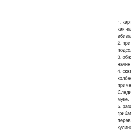
1. ка
как н
вбива
2. пр
подсо
3. об
начин
4. ск
колба
приме
Следи
муке.
5. ра
гриба
перев
кулина