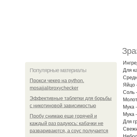
Зра
Ингре
Для к
Популярные материалы
Средн
Прокси чекер на python.
Яйцо -
mosajjal/proxychecker
Соль 
Эффективные таблетки для борьбы
Молот
с никотиновой зависимостью
Мука -
Мука 
Пробу снимаю еще горячей и
Для г
каждый раз радуюсь: кабачки не
Свежи
развариваются, а соус получается
Небол