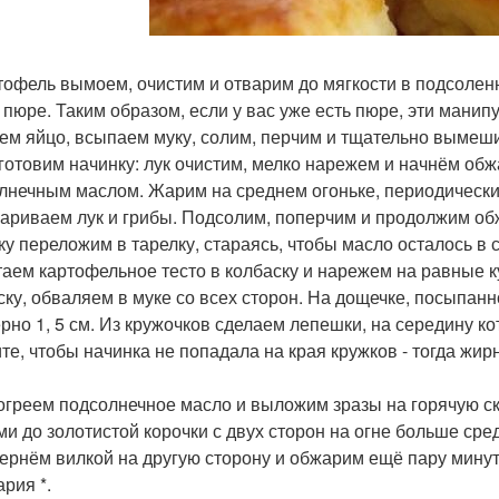
ртофель вымоем, очистим и отварим до мягкости в подсолен
а пюре. Таким образом, если у вас уже есть пюре, эти мани
ем яйцо, всыпаем муку, солим, перчим и тщательно вымеши
иготовим начинку: лук очистим, мелко нарежем и начнём обж
лнечным маслом. Жарим на среднем огоньке, периодическ
жариваем лук и грибы. Подсолим, поперчим и продолжим об
ку переложим в тарелку, стараясь, чтобы масло осталось в 
атаем картофельное тесто в колбаску и нарежем на равные
ску, обваляем в муке со всех сторон. На дощечке, посыпан
рно 1, 5 см. Из кружочков сделаем лепешки, на середину к
те, чтобы начинка не попадала на края кружков - тогда жир
зогреем подсолнечное масло и выложим зразы на горячую 
ми до золотистой корочки с двух сторон на огне больше сре
ернём вилкой на другую сторону и обжарим ещё пару минут.
рия *.