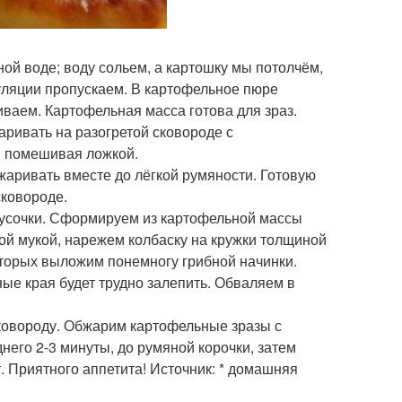
ной воде; воду сольем, а картошку мы потолчём,
пуляции пропускаем. В картофельное пюре
ваем. Картофельная масса готова для зраз.
аривать на разогретой сковороде с
и помешивая ложкой.
жаривать вместе до лёгкой румяности. Готовую
сковороде.
 кусочки. Сформируем из картофельной массы
ной мукой, нарежем колбаску на кружки толщиной
оторых выложим понемногу грибной начинки.
ные края будет трудно залепить. Обваляем в
сковороду. Обжарим картофельные зразы с
днего 2-3 минуты, до румяной корочки, затем
 Приятного аппетита! Источник: * домашняя