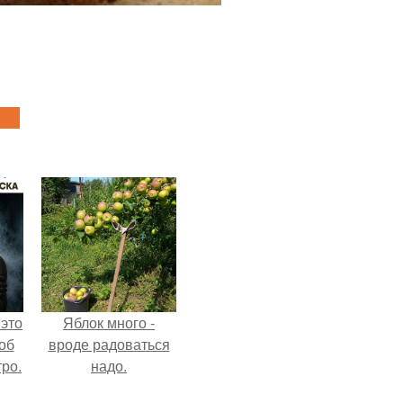
 это
Яблок много -
об
вроде радоваться
ро.
надо.