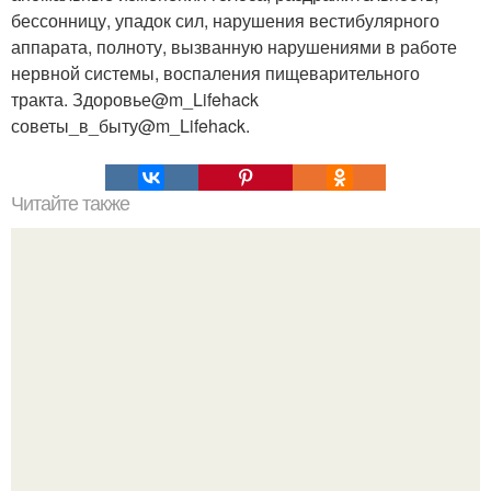
бессонницу, упадок сил, нарушения вестибулярного
аппарата, полноту, вызванную нарушениями в работе
нервной системы, воспаления пищеварительного
тракта. Здоровье@m_Lifehack
советы_в_быту@m_Lifehack.
Читайте также
Acpad - Midi - контроллер, который превратит вашу
гитару в оркестр.