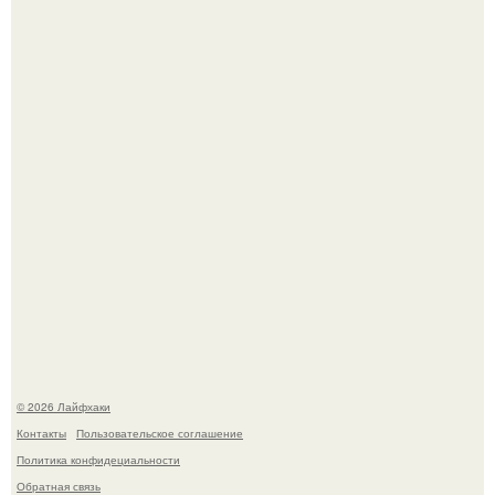
Автоваз крупнейшее обновление Lada Niva Legend за
всю историю представил.
Чем заболела груша и как ее лечить?
© 2026 Лайфхаки
Контакты
Пользовательское соглашение
Политика конфидециальности
Обратная связь