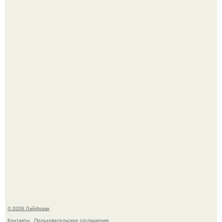
Ботва пожелтела, сосед уже достал вилы, и рука сама
тянется копать картошку.
В Дубае существует район, который кажется ошибкой
самой реальности.
© 2026 Лайфхаки
Контакты
Пользовательское соглашение