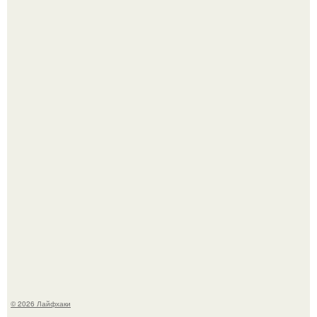
Смородины в этом году много, а обычное жидкое
варенье у нас как-то не очень едят.
Ботва пожелтела, сосед уже достал вилы, и рука сама
тянется копать картошку.
© 2026 Лайфхаки