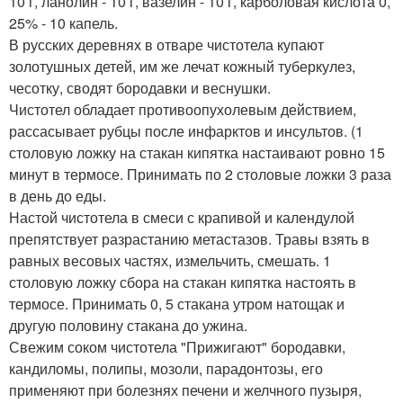
10 г, ланолин - 10 г, вазелин - 10 г, карболовая кислота 0,
25% - 10 капель.
В русских деревнях в отваре чистотела купают
золотушных детей, им же лечат кожный туберкулез,
чесотку, сводят бородавки и веснушки.
Чистотел обладает противоопухолевым действием,
рассасывает рубцы после инфарктов и инсультов. (1
столовую ложку на стакан кипятка настаивают ровно 15
минут в термосе. Принимать по 2 столовые ложки 3 раза
в день до еды.
Настой чистотела в смеси с крапивой и календулой
препятствует разрастанию метастазов. Травы взять в
равных весовых частях, измельчить, смешать. 1
столовую ложку сбора на стакан кипятка настоять в
термосе. Принимать 0, 5 стакана утром натощак и
другую половину стакана до ужина.
Свежим соком чистотела "Прижигают" бородавки,
кандиломы, полипы, мозоли, парадонтозы, его
применяют при болезнях печени и желчного пузыря,