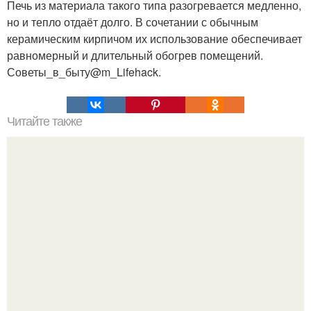
Печь из материала такого типа разогревается медленно,
но и тепло отдаёт долго. В сочетании с обычным
керамическим кирпичом их использование обеспечивает
равномерный и длительный обогрев помещений.
Советы_в_быту@m_Lifehack.
Читайте также
Большие урожаи по методу картелева: вся хитрость в …
траве.