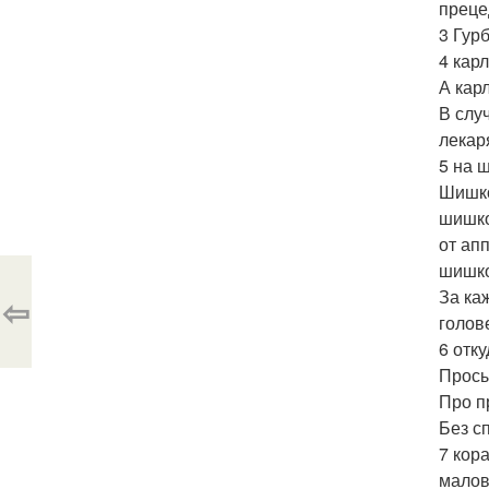
преце
3 Гур
4 кар
А кар
В слу
лекар
5 на 
Шишко
шишко
от ап
шишко
За ка
⇦
голов
6 отк
Просы
Про п
Без с
7 кор
малов