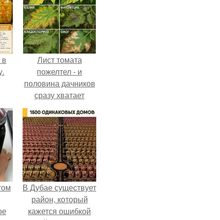
 в
Лист томата
у.
пожелтел - и
половина дачников
сразу хватает
удобрение.
том
В Дубае существует
район, который
ое
кажется ошибкой