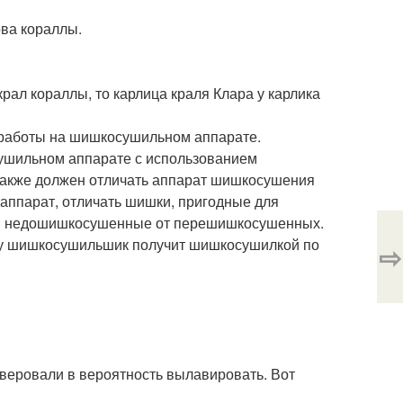
ва кораллы.
крал кораллы, то карлица краля Клара у карлика
работы на шишкосушильном аппарате.
шильном аппарате с использованием
также должен отличать аппарат шишкосушения
ппарат, отличать шишки, пригодные для
ки недошишкосушенные от перешишкосушенных.
 шишкосушильшик получит шишкосушилкой по
⇨
 веровали в вероятность вылавировать. Вот