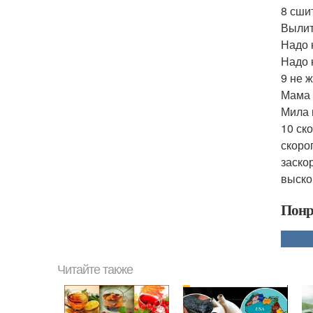
8 сшит
Вылит 
Надо 
Надо 
9 не 
Мама 
Мила 
10 ск
скоро
заско
выско
Понр
Читайте также