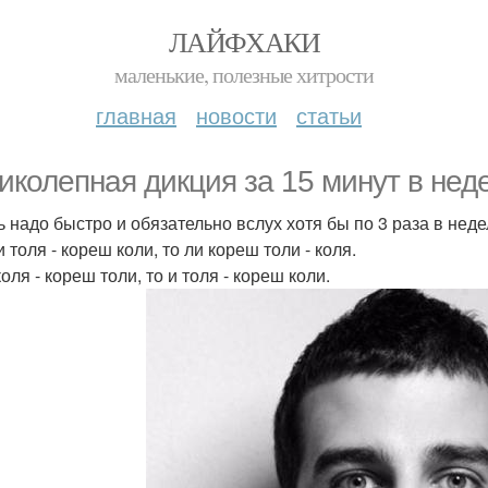
ЛАЙФХАКИ
маленькие, полезные хитрости
главная
новости
статьи
иколепная дикция за 15 минут в нед
ь надо быстро и обязательно вслух хотя бы по 3 раза в нед
и толя - кореш коли, то ли кореш толи - коля.
оля - кореш толи, то и толя - кореш коли.