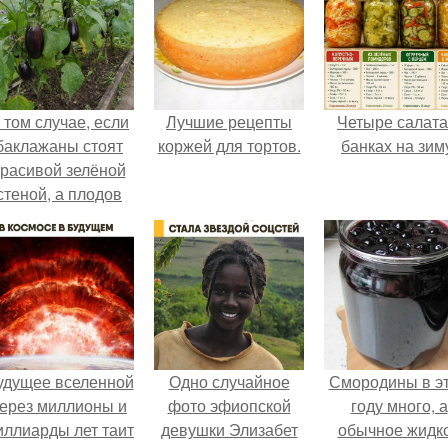
 том случае, если
Лучшие рецепты
Четыре салата
баклажаны стоят
коржей для тортов.
банках на зим
красивой зелёной
стеной, а плодов
почти не видно -
радоваться тут
нечему.
удущее вселенной
Одно случайное
Смородины в э
ерез миллионы и
фото эфиопской
году много, а
иллиарды лет таит
девушки Элизабет
обычное жидк