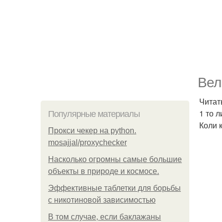
Вел
Читат
1 то л
Популярные материалы
Коли к
Прокси чекер на python.
mosajjal/proxychecker
Насколько огромны самые большие
объекты в природе и космосе.
Эффективные таблетки для борьбы
с никотиновой зависимостью
В том случае, если баклажаны