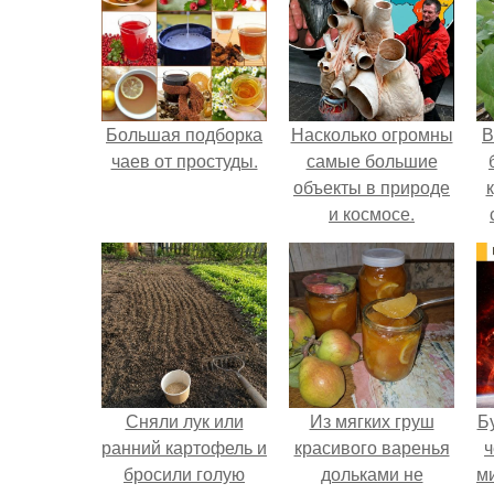
Большая подборка
Насколько огромны
В
чаев от простуды.
самые большие
объекты в природе
и космосе.
Сняли лук или
Из мягких груш
Б
ранний картофель и
красивого варенья
ч
бросили голую
дольками не
м