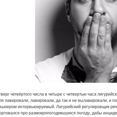
етверг четвёртого числа в четыре с четвертью часа лигурийс
ля лавировали, лавировали, да так и не вылавировали, и п
вьюером интервьюируемый. Лигурийский регулировщик речис
ортовался про размокропогодившуюся погоду, дабы инциде