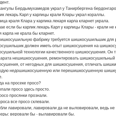
дент.
бангулы Бердымухамедов украл у Танирбергена бердонгаро
лик лекарь Карл у карлицы крали Клары украл кораллы.
лица краля Клара у карлика лекаря карла кларнет украла.
чае если бы карлик лекарь Карл у карлицы Клары - крали не 
я карла не крала бы кларнет.
шишкосушильную фабрику требуется шишкосушильшик для 
сушильшик должен иметь опыт шишкосушения на шишкосу
сушильной технологии качественного шишкосушения. Он 
парата нешишкосушения, ремонтировать шишкосушильный а
сушения, от негодных для шишкосушения, отличать шиш
ждую недошишкосушенную или перешишкосушенную шишку
е.
уда на просеке просо?
пали просо здесь просто.
росо просянки прознали.
проса все просо склевали.
абли лавировали, лавировали да не выловировали, ведь не
еры: веровали бы - вылавировали бы.