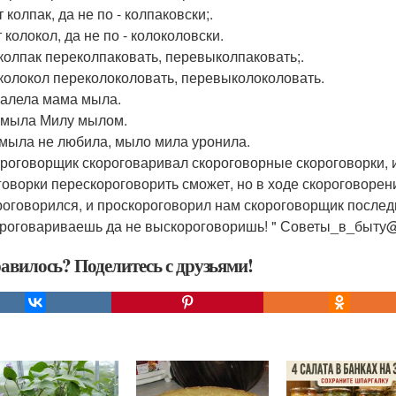
 колпак, да не по - колпаковски;.
колокол, да не по - колоколовски.
колпак переколпаковать, перевыколпаковать;.
колокол переколоколовать, перевыколоколовать.
жалела мама мыла.
мыла Милу мылом.
мыла не любила, мыло мила уронила.
ороговорщик скороговаривал скороговорные скороговорки, и
говорки перескороговорить сможет, но в ходе скороговорен
роговорился, и проскороговорил нам скороговорщик послед
роговариваешь да не выскороговоришь! " Советы_в_быту@
авилось? Поделитесь с друзьями!