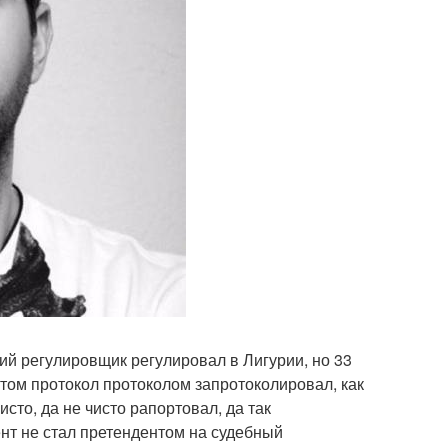
кий регулировщик регулировал в Лигурии, но 33
отом протокол протоколом запротоколировал, как
то, да не чисто рапортовал, да так
нт не стал претендентом на судебный