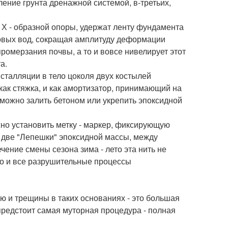
ение грунта дренажной системой, в-третьих,
Х - образной опоры, удержат ленту фундамента
нтовых вод, сокращая амплитуду деформации
ромерзания почвы, а то и вовсе нивелирует этот
а.
сталляции в тело цоколя двух костылей
как стяжка, и как амортизатор, принимающий на
можно залить бетоном или укрепить эпоксидной
жно установить метку - маркер, фиксирующую
 две "Лепешки" эпоксидной массы, между
чение смены сезона зима - лето эта нить не
но и все разрушительные процессы
 и трещины в таких основаниях - это большая
 предстоит самая муторная процедура - полная