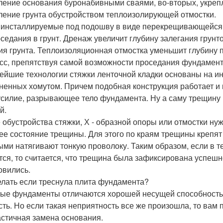
ление основания буронабивными сваями, во-вторых, укрепл
ление грунта обустройством теплоизолирующей отмостки.
 инсталлируемые под подошву в виде перекрещивающейся 
оседания в грунт. Дренаж увеличит глубину залегания гру
ия грунта. Теплоизоляционная отмостка уменьшит глубину п
сс, препятствуя самой возможности проседания фундамент
ейшие технологии стяжки ленточной кладки основаны на ин
ненных хомутом. Причем подобная конструкция работает и 
усилие, разрывающее тело фундамента. Ну а саму трещину 
й.
 обустройства стяжки, Х - образной опоры или отмостки ну
ее состояние трещины. Для этого по краям трещины крепят
ыми натягивают тонкую проволоку. Таким образом, если в те
тся, то считается, что трещина была зафиксирована успеш
овились.
елать если треснула плита фундамента?
ые фундаменты отличаются хорошей несущей способностью
сть. Но если такая неприятность все же произошла, то вам
астичная замена основания.