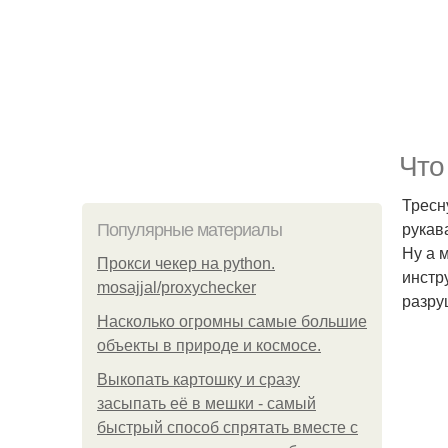
Что
Тресн
рукав
Популярные материалы
Ну а 
Прокси чекер на python.
инстр
mosajjal/proxychecker
разру
Насколько огромны самые большие
объекты в природе и космосе.
Выкопать картошку и сразу
засыпать её в мешки - самый
быстрый способ спрятать вместе с