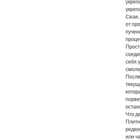
укреп
укреп
Сваи,
от пр
пучен
проце
Прост
соеди
себя 
смоло
После
текущ
котор
порве
остан
Что д
Плитн
редко
или ч