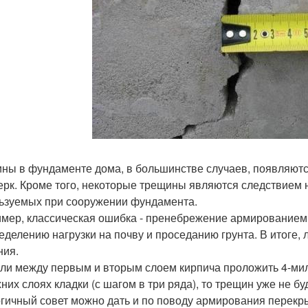
ны в фундаменте дома, в большинстве случаев, появляются
ерк. Кроме того, некоторые трещины являются следствием 
ьзуемых при сооружении фундамента.
мер, классическая ошибка - пренебрежение армированием 
еделению нагрузки на почву и проседанию грунта. В итоге,
ния.
сли между первым и вторым слоем кирпича проложить 4-ми
них слоях кладки (с шагом в три ряда), то трещин уже не буд
гичный совет можно дать и по поводу армирования перекры