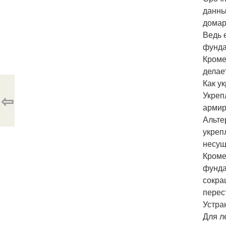
данны
домар
Ведь 
фунда
Кроме
делае
Как у
Укреп
⇦
армир
Альте
укреп
несущ
Кроме
фунда
сокра
перес
Устра
Для л