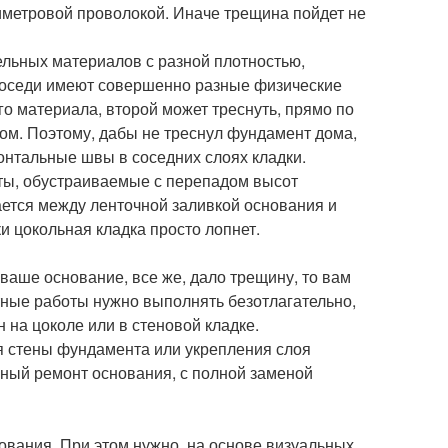
иметровой проволокой. Иначе трещина пойдет не
ельных материалов с разной плотностью,
 соседи имеют совершенно разные физические
о материала, второй может треснуть, прямо по
вом. Поэтому, дабы не треснул фундамент дома,
онтальные швы в соседних слоях кладки.
нты, обустраиваемые с перепадом высот
ается между ленточной заливкой основания и
и цокольная кладка просто лопнет.
ваше основание, все же, дало трещину, то вам
тные работы нужно выполнять безотлагательно,
на цоколе или в стеновой кладке.
я стены фундамента или укрепления слоя
ьный ремонт основания, с полной заменой
вания. При этом нужно, на основе визуальных