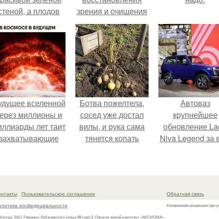
стеной, а плодов
зрения и очищения
почти не видно -
сосудов.
радоваться тут
нечему.
удущее вселенной
Ботва пожелтела,
Автоваз
ерез миллионы и
сосед уже достал
крупнейшее
иллиарды лет таит
вилы, и рука сама
обновление La
захватывающие
тянется копать
Niva Legend за 
тайны.
картошку.
историю
представил.
онтакты
Пользовательское соглашение
Обратная связь
олитика конфидециальности
Копирование разрешено при у
 Москва, ЗАО, Раменки, Лобачевского улица 98 корп.3, Офисно-жилой комплекс «АКСИОМА»,