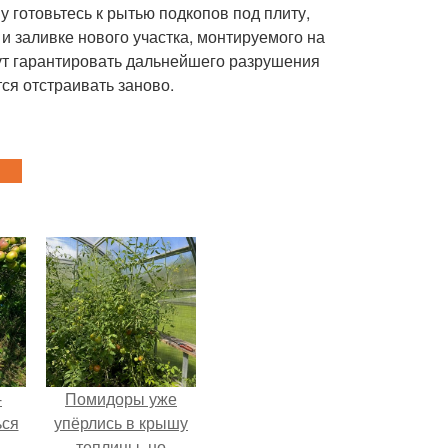
 готовьтесь к рытью подкопов под плиту,
и заливке нового участка, монтируемого на
ут гарантировать дальнейшего разрушения
тся отстраивать заново.
-
Помидоры уже
ься
упёрлись в крышу
теплицы, но