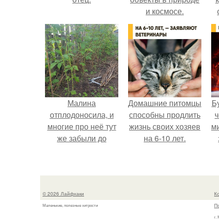
и космосе.
Малина
Домашние питомцы
Б
отплодоносила, и
способны продлить
ч
многие про неё тут
жизнь своих хозяев
м
же забыли до
на 6-10 лет.
следующего лета.
© 2026 Лайфхаки
К
П
Маленькие, полезные хитрости
г.