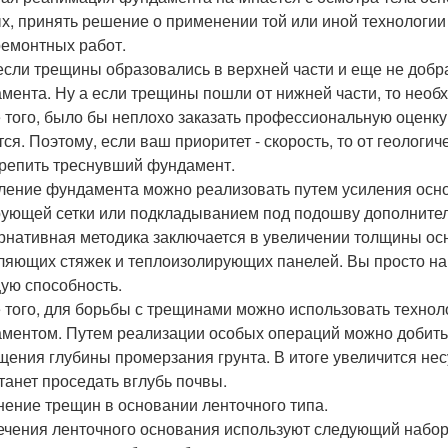
х, принять решение о применении той или иной технологии
емонтных работ.
если трещины образовались в верхней части и еще не добра
мента. Ну а если трещины пошли от нижней части, то необ
 того, было бы неплохо заказать профессиональную оценку х
тся. Поэтому, если ваш приоритет - скорость, то от геологи
крепить треснувший фундамент.
ление фундамента можно реализовать путем усиления осн
ующей сетки или подкладыванием под подошву дополнител
рнативная методика заключается в увеличении толщины ос
ляющих стяжек и теплоизолирующих панелей. Вы просто на
ую способность.
 того, для борьбы с трещинами можно использовать техноло
ментом. Путем реализации особых операций можно добить
щения глубины промерзания грунта. В итоге увеличится нес
танет проседать вглубь почвы.
нение трещин в основании ленточного типа.
ечения ленточного основания используют следующий набор