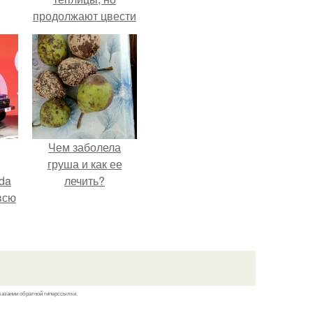
продолжают цвести
как сумасшедшие?
Чем заболела
груша и как ее
da
лечить?
всю
казании обратной гиперссылки.