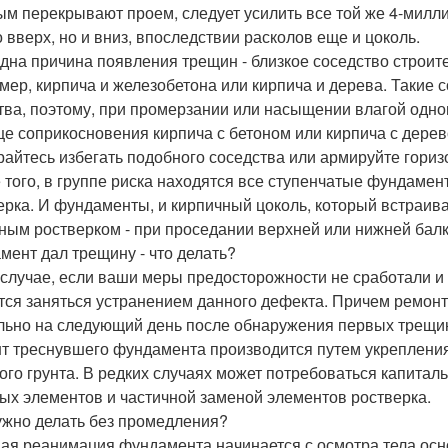
ым перекрывают проем, следует усилить все той же 4-милл
о вверх, но и вниз, впоследствии расколов еще и цоколь.
дна причина появления трещин - близкое соседство строит
мер, кирпича и железобетона или кирпича и дерева. Такие
тва, поэтому, при промерзании или насыщении влагой одног
це соприкосновения кирпича с бетоном или кирпича с дере
райтесь избегать подобного соседства или армируйте гориз
 того, в группе риска находятся все ступенчатые фундаме
ерка. И фундаменты, и кирпичный цоколь, который встраив
ным ростверком - при проседании верхней или нижней балк
мент дал трещину - что делать?
 случае, если ваши меры предосторожности не сработали и 
тся заняться устранением данного дефекта. Причем ремон
льно на следующий день после обнаружения первых трещин 
т треснувшего фундамента производится путем укреплени
ого грунта. В редких случаях может потребоваться капитал
ых элементов и частичной заменой элементов ростверка.
ужно делать без промедления?
ая реанимация фундамента начинается с осмотра тела осно