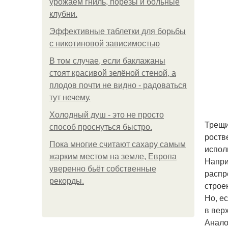
урожаем гниль, порезы и больные
клубни.
Эффективные таблетки для борьбы
с никотиновой зависимостью
В том случае, если баклажаны
стоят красивой зелёной стеной, а
плодов почти не видно - радоваться
тут нечему.
Холодный душ - это не просто
Трещи
способ проснуться быстро.
роств
Пока многие считают сахару самым
испол
жарким местом на земле, Европа
Напри
уверенно бьёт собственные
распр
рекорды.
строе
Но, е
в верх
Анало