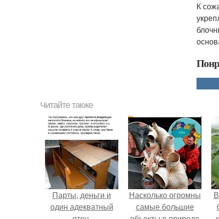
К сож
укреп
блочн
основ
Понр
Читайте также
Парты, деньги и
Насколько огромны
В
один адекватный
самые большие
отец.
объекты в природе