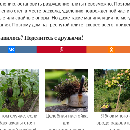
алению, остановить разрушение плиты невозможно. Поэтому
лению стен в месте раскола, удалению поврежденной части 
ые или свайные опоры. Но даже такие манипуляции не мог
ания. Поэтому дом на треснутой плите, скорее всего, приде
авилось? Поделитесь с друзьями!
 том случае, если
Целебная настойка
Яблок много 
баклажаны стоят
для
вроде радоват
красивой зелёной
восстановления
надо.