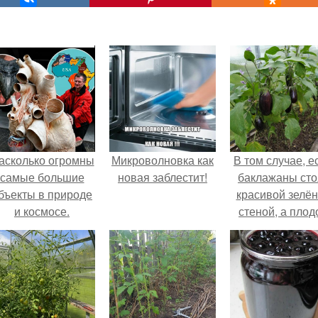
асколько огромны
Микроволновка как
В том случае, е
самые большие
новая заблестит!
баклажаны сто
бъекты в природе
красивой зелё
и космосе.
стеной, а плод
почти не видно
радоваться ту
нечему.