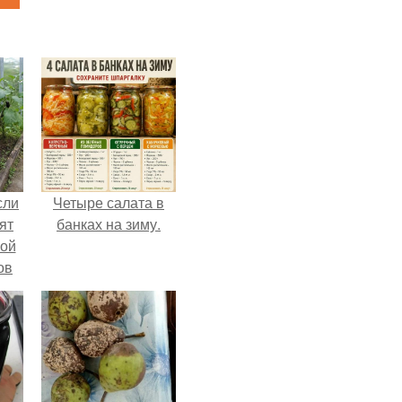
сли
Четыре салата в
ят
банках на зиму.
ной
ов
 -
т