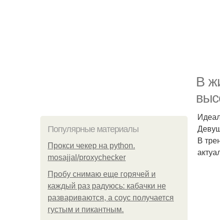
В ж
выс
Идеал
Девуш
Популярные материалы
В тре
Прокси чекер на python.
актуа
mosajjal/proxychecker
Пробу снимаю еще горячей и
каждый раз радуюсь: кабачки не
развариваются, а соус получается
густым и пикантным.