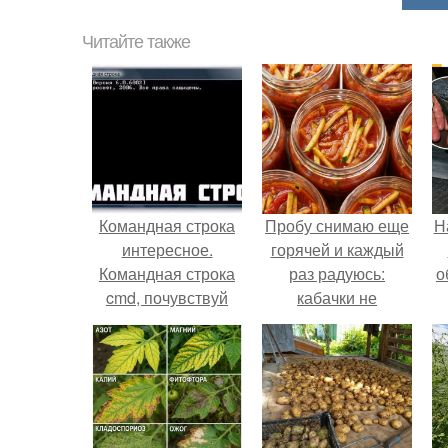
Читайте также
Командная строка
Пробу снимаю еще
Н
интересное.
горячей и каждый
Командная строка
раз радуюсь:
о
cmd, почувствуй
кабачки не
себя хакером.
развариваются, а
соус получается
густым и
пикантным.