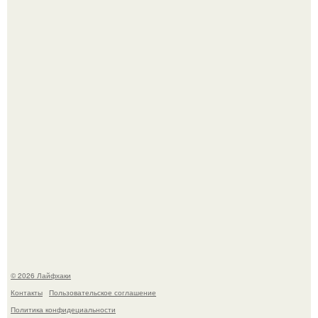
Из мягких груш красивого варенья дольками не
получится.
Будущее вселенной через миллионы и миллиарды лет
таит захватывающие тайны.
© 2026 Лайфхаки
Контакты
Пользовательское соглашение
Политика конфидециальности