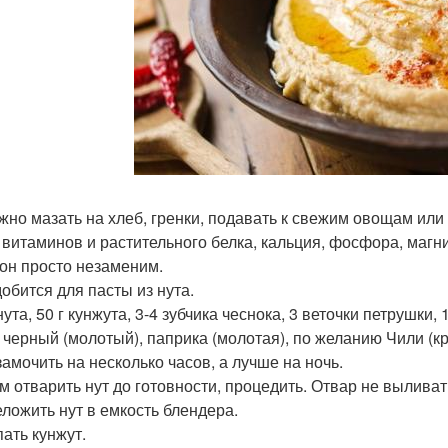
жно мазать на хлеб, гренки, подавать к свежим овощам или
 витаминов и растительного белка, кальция, фосфора, магни
он просто незаменим.
обится для пасты из нута.
нута, 50 г кунжута, 3-4 зубчика чеснока, 3 веточки петрушки,
 черный (молотый), паприка (молотая), по желанию Чили (к
замочить на несколько часов, а лучше на ночь.
ем отварить нут до готовности, процедить. Отвар не выливат
еложить нут в емкость блендера.
пать кунжут.