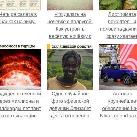
Четыре салата в
Что делать на
Лист томата
банках на зиму.
ночевке с подругой.
пожелтел - и
Как устроить
половина дачни
весёлую ночёвку с
сразу хватае
подружками
удобрение.
удущее вселенной
Одно случайное
Автоваз
ерез миллионы и
фото эфиопской
крупнейшее
иллиарды лет таит
девушки Элизабет
обновление La
захватывающие
деста мгновенно
Niva Legend за 
тайны.
разлетелось по
историю
всему интернету и
представил.