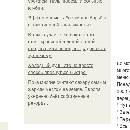
урожаем гниль, порезы и больные
клубни.
Эффективные таблетки для борьбы
с никотиновой зависимостью
В том случае, если баклажаны
стоят красивой зелёной стеной, а
плодов почти не видно - радоваться
тут нечему.
Ее мо
Холодный душ - это не просто
много
способ проснуться быстро.
меню 
Пока многие считают сахару самым
Понад
жарким местом на земле, Европа
200 г 
уверенно бьёт собственные
перец
рекорды.
* Нут 
* Зат
* Пер
* Всы