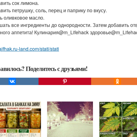
авить сок лимона.
вить петрушку, соль, перец и паприку по вкусу.
ть оливковое масло.
шать все ингредиенты до однородности. Затем добавить отв
ного аппетита! Кулинария@m_Lifehack здоровье@m_Lifeha
lajfhak.ru-land.com/stati/stati
авилось? Поделитесь с друзьями!