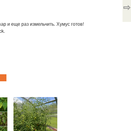
⇨
ар и еще раз измельчить. Хумус готов!
ck.