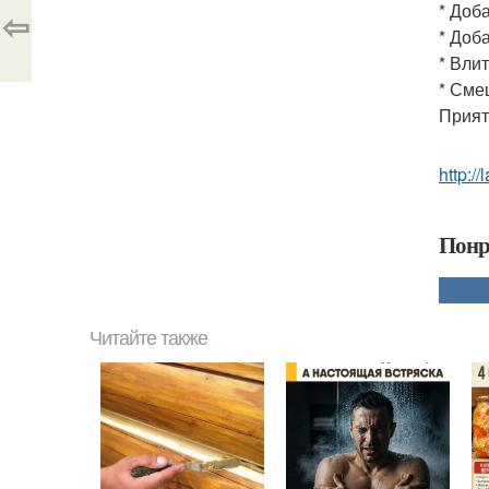
* Доб
⇦
* Доба
* Вли
* Сме
Прият
http://
Понр
Читайте также