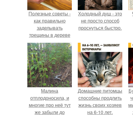
Полезные советы -
Холодный душ - это
как правильно
не просто способ
заделывать
проснуться быстро.
трещины в дереве
и конопатить сруб.
Малина
Домашние питомцы
Б
отплодоносила, и
способны продлить
ч
многие про неё тут
жизнь своих хозяев
м
же забыли до
на 6-10 лет.
следующего лета.