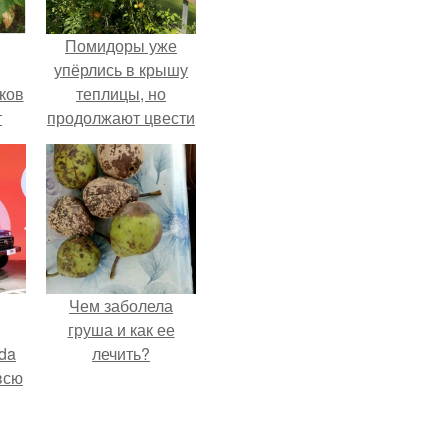
Помидоры уже
упёрлись в крышу
ков
теплицы, но
т
продолжают цвести
как сумасшедшие?
Чем заболела
груша и как ее
da
лечить?
всю