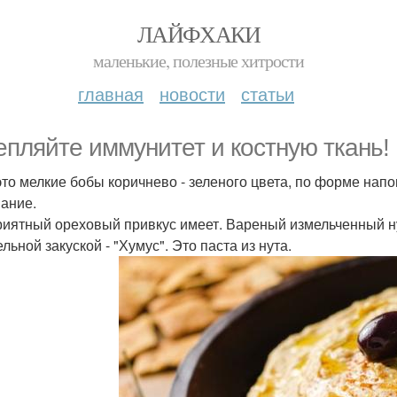
ЛАЙФХАКИ
маленькие, полезные хитрости
главная
новости
статьи
епляйте иммунитет и костную ткань!
 это мелкие бобы коричнево - зеленого цвета, по форме на
вание.
риятный ореховый привкус имеет. Вареный измельченный ну
льной закуской - "Хумус". Это паста из нута.