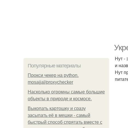
Укр
Нут -
и наз
Популярные материалы
Нут п
Прокси чекер на python.
питате
mosajjal/proxychecker
Насколько огромны самые большие
объекты в природе и космосе.
Выкопать картошку и сразу
засыпать её в мешки - самый
быстрый способ спрятать вместе с