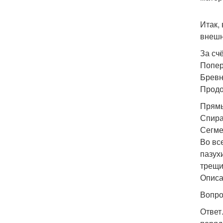
Итак,
внешн
За сч
Попер
Бревн
Продо
Прямы
Спира
Сегме
Во вс
пазух
трещи
Описа
Вопро
Ответ