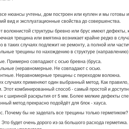
 все нюансы учтены, дом построен или куплен и мы готовы 
ий вид и эксплуатационные свойства до совершенства.
ёт волокнистой структуры бревно или брус имеют дефекты,
ечная трещина или вмятина возникает крайне редко в случ
о в таких случаях подлежит не ремонту, а полной или части
льные трещины по нахождению в структуре (направлению) 
е. Примерно совпадают с осью бревна (бруса.
льные (неравномерные. Не совпадают с осью.
нтные. Неравномерные трещины с переходом волокна.
ех случаях применяют один выбранный метод. Как правило,
и. Этот комбинированный способ - самый простой и доступ
н с шириной раскрытия от 5 мм. Более мелкие дефекты сп
нный метод прекрасно подойдёт для блок - хауса.
с. Почему бы не заделать все трещины только герметиком?
. Это будет очень дорого из-за большого расхода герметика