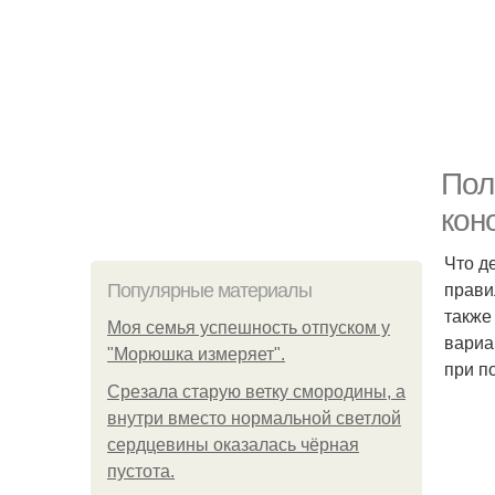
Пол
кон
Что д
прави
Популярные материалы
также
Моя семья успешность отпуском у
вариа
"Морюшка измеряет".
при п
Срезала старую ветку смородины, а
внутри вместо нормальной светлой
сердцевины оказалась чёрная
пустота.