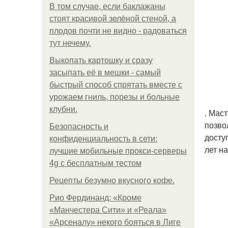
В том случае, если баклажаны
стоят красивой зелёной стеной, а
плодов почти не видно - радоваться
тут нечему.
Выкопать картошку и сразу
засыпать её в мешки - самый
быстрый способ спрятать вместе с
урожаем гниль, порезы и больные
клубни.
. Мас
позво
Безопасность и
досту
конфиденциальность в сети:
лет н
лучшие мобильные прокси-серверы
4g с бесплатным тестом
Рецепты безумно вкусного кофе.
Рио Фердинанд: «Кроме
«Манчестера Сити» и «Реала»
«Арсеналу» некого бояться в Лиге