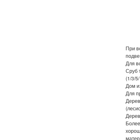
При в
подве
Для в
Сруб 
(1/3/5
Дом и
Для п
Дерев
(леси
Дерев
Более
хорош
матер