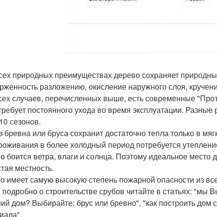
сех природных преимуществах дерево сохраняет природные 
рженность разложению, окисление наружного слоя, кручение,
сех случаев, перечисленных выше, есть современные "Про
требует постоянного ухода во время эксплуатации. Разные
/10 сезонов.
з бревна или бруса сохранит достаточно тепла только в мяг
роживания в более холодный период потребуется утепление
о боится ветра, влаги и солнца. Поэтому идеальное место 
стая местность.
о имеет самую высокую степень пожарной опасности из все
 подробно о строительстве срубов читайте в статьях: "мы 
ий дом? Выбирайте: брус или бревно", "как построить дом 
иала".