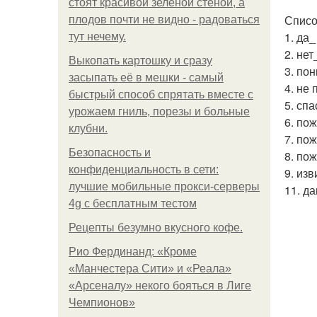
стоят красивой зелёной стеной, а
Списо
плодов почти не видно - радоваться
1. да_
тут нечему.
2. нет
Выкопать картошку и сразу
3. по
засыпать её в мешки - самый
4. не
быстрый способ спрятать вместе с
5. сп
урожаем гниль, порезы и больные
6. по
клубни.
7. пож
Безопасность и
8. по
конфиденциальность в сети:
9. из
лучшие мобильные прокси-серверы
11. д
4g с бесплатным тестом
Рецепты безумно вкусного кофе.
Рио Фердинанд: «Кроме
«Манчестера Сити» и «Реала»
«Арсеналу» некого бояться в Лиге
Чемпионов»