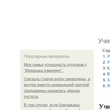
Учи
Сод
У
Популярные материалы
У
Моя семья успешность отпуском у
К
"Морюшка измеряет".
В
Срезала старую ветку смородины, а
З
внутри вместо нормальной светлой
Я
сердцевины оказалась чёрная
пустота.
Учи
В том случае, если баклажаны