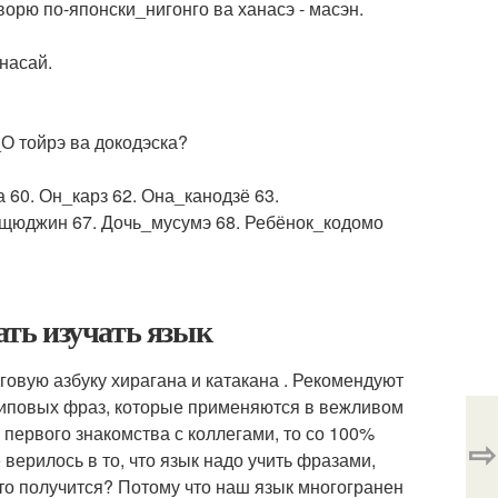
оворю по-японски_нигонго ва ханасэ - масэн.
насай.
_О тойрэ ва докодэска?
а 60. Он_карз 62. Она_канодзё 63.
щюджин 67. Дочь_мусумэ 68. Ребёнок_кодомо
ать изучать язык
говую азбуку хирагана и катакана . Рекомендуют
 типовых фраз, которые применяются в вежливом
 первого знакомства с коллегами, то со 100%
⇨
верилось в то, что язык надо учить фразами,
что получится? Потому что наш язык многогранен