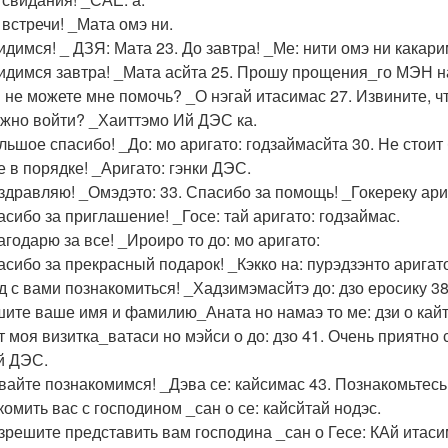
 встречи! _Мата омэ ни.
видимся! _ ДЗЯ: Мата 23. До завтра! _Ме: нити омэ ни какари
видимся завтра! _Мата асйта 25. Прошу прощения_го МЭН н
ы не можете мне помочь? _О нэгай итасимас 27. Извините, 
ожно войти? _Хаиттэмо Ий ДЭС ка.
ольшое спасибо! _До: мо аригато: годзаймасйта 30. Не стоит
е в порядке! _Аригато: гэнки ДЭС.
оздравляю! _Омэдэто: 33. Спасибо за помощь! _Гокереку ари
пасибо за приглашение! _Госе: тай аригато: годзаймас.
агодарю за все! _Ироиро то до: мо аригато:
пасибо за прекрасный подарок! _Кэкко на: пурэдзэнто аригат
ад с вами познакомиться! _Хадзимэмасйтэ до: дзо еросику 3
ите ваше имя и фамилию_Аната но намаэ то ме: дзи о кайт
от моя визитка_ватаси но мэйси о до: дзо 41. Очень приятно
й ДЭС.
авайте познакомимся! _Дэва се: кайсимас 43. Познакомьтесь,
комить вас с господином _сан о се: кайсйтай нодэс.
азрешите представить вам господина _сан о Гесе: КАй итаси