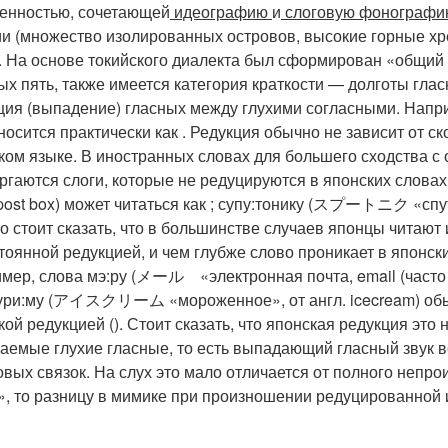
енностью, сочетающей
идеографию
и
слоговую фонограф
и (множество изолированных островов, высокие горные хре
. На основе токийского диалекта был сформирован «общий 
ых пять, также имеется категория краткости — долготы гла
ция (выпадение) гласных между глухими согласными. Напри
носится практически как . Редукция обычно не зависит от с
ком языке. В иностранных словах для большего сходства 
ргаются слоги, которые не редуцируются в японских слова
 post box) может читаться как ; супу:тонику (スプートニク «спутни
о стоит сказать, что в большинстве случаев японцы читаю
тоянной редукцией, и чем глубже слово проникает в японск
мер, слова мэ:ру (メール «электронная почта, email (часто 
ури:му (アイスクリーム «мороженное», от англ. icecream) обычн
ой редукцией (). Стоит сказать, что японская редукция это 
аемые глухие гласные, то есть выпадающий гласный звук в
овых связок. На слух это мало отличается от полного непро
», то разницу в мимике при произношении редуцированной 