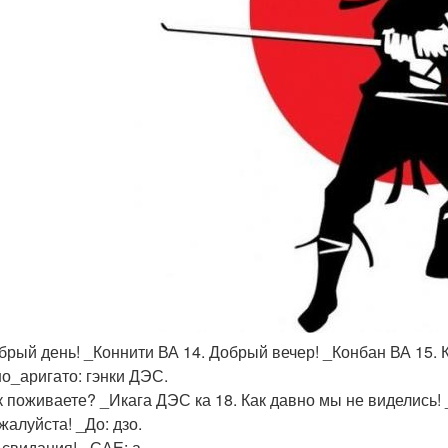
обрый день! _Коннити ВА 14. Добрый вечер! _Конбан ВА 15. 
о_аригато: гэнки ДЭС.
ак поживаете? _Икага ДЭС ка 18. Как давно мы не виделись!
жалуйста! _До: дзо.
 свидания! _САЕ: а.