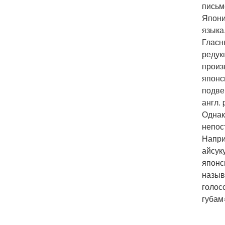
письм
Япони
языка
Гласн
редук
произ
японс
подве
англ.
Однак
непос
Напри
айсук
японск
назыв
голос
губам