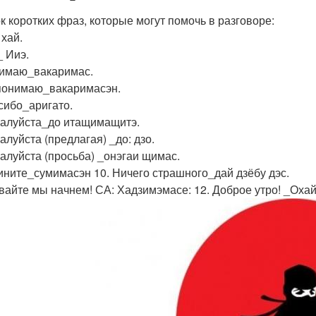
к коротких фраз, которые могут помочь в разговоре:
 хай.
_ Ииэ.
нимаю_вакаримас.
 понимаю_вакаримасэн.
асибо_аригато.
жалуйста_до итащимащитэ.
алуйста (предлагая) _до: дзо.
жалуйста (просьба) _онэгаи щимас.
вините_сумимасэн 10. Ничего страшного_дай дзёбу дэс.
авайте мы начнем! СА: Хадзимэмасе: 12. Доброе утро! _Охай