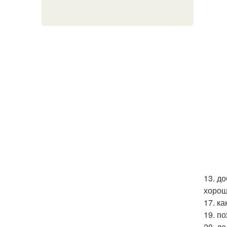
13. д
хорош
17. к
19. по
20. до