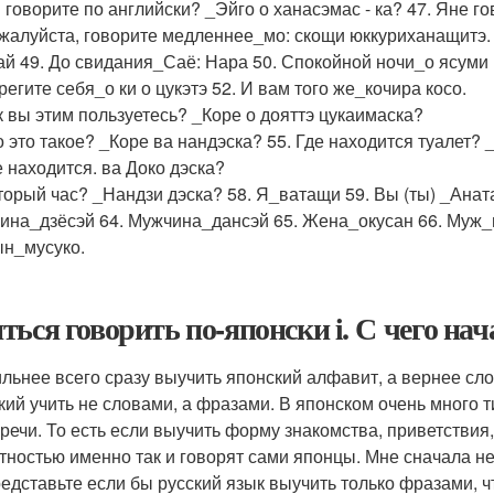
ы говорите по английски? _Эйго о ханасэмас - ка? 47. Яне г
ожалуйста, говорите медленнее_мо: скощи юккуриханащитэ.
ай 49. До свидания_Саё: Нара 50. Спокойной ночи_о ясуми 
регите себя_о ки о цукэтэ 52. И вам того же_кочира косо.
ак вы этим пользуетесь? _Коре о дояттэ цукаимаска?
то это такое? _Коре ва нандэска? 55. Где находится туалет? 
е находится. ва Доко дэска?
оторый час? _Нандзи дэска? 58. Я_ватащи 59. Вы (ты) _Анат
на_дзёсэй 64. Мужчина_дансэй 65. Жена_окусан 66. Муж_
ын_мусуко.
ться говорить по-японски i. С чего нач
льнее всего сразу выучить японский алфавит, а вернее сло
кий учить не словами, а фразами. В японском очень много
 речи. То есть если выучить форму знакомства, приветствия,
тностью именно так и говорят сами японцы. Мне сначала не 
редставьте если бы русский язык выучить только фразами, 