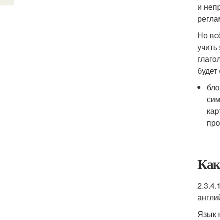
и неп
регла
Но вс
учить
глаго
будет
бло
сим
кар
про
Как
2.3.4
англи
Язык 