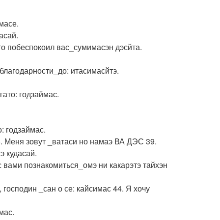
масе.
асай.
что побеспокоил вас_сумимасэн дэсйта.
 благодарности_до: итасимасйтэ.
гато: годзаймас.
о: годзаймас.
8. Меня зовут _ватаси но намаэ ВА ДЭС 39.
э кудасай.
 с вами познакомиться_омэ ни какарэтэ тайхэн
 господин _сан о се: кайсимас 44. Я хочу
мас.