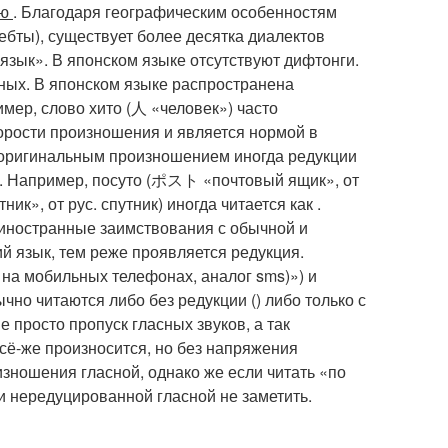
ию
. Благодаря географическим особенностям
бты), существует более десятка диалектов
язык». В японском языке отсутствуют дифтонги.
сных. В японском языке распространена
мер, слово хито (人 «человек») часто
корости произношения и является нормой в
с оригинальным произношением иногда редукции
х. Например, посуто (ポスト «почтовый ящик», от
к», от рус. спутник) иногда читается как .
т иностранные заимствования с обычной и
ий язык, тем реже проявляется редукция.
на мобильных телефонах, аналог sms)») и
о читаются либо без редукции () либо только с
не просто пропуск гласных звуков, а так
сё-же произносится, но без напряжения
изношения гласной, однако же если читать «по
и нередуцированной гласной не заметить.