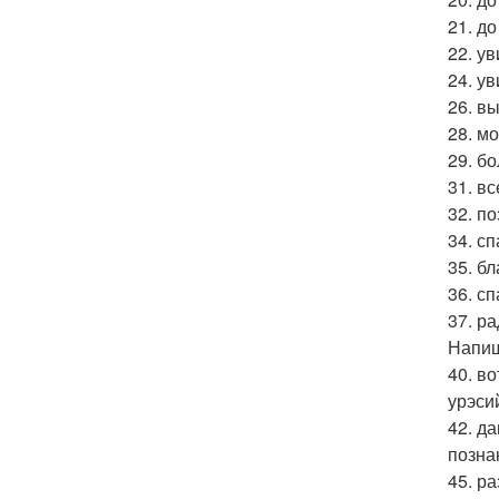
21. до
22. у
24. у
26. в
28. м
29. б
31. вс
32. п
34. с
35. бл
36. с
37. р
Напиш
40. в
урэси
42. д
позна
45. р