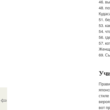
46. в
48. п
Кудас
51. бе
53. к
54. ч
56. гд
57. к
Женщи
69. С
Учи
Прави
японс
стиле
⇦
вероя
вот п