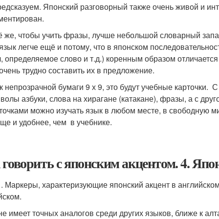
редсказуем. Японский разговорный также очень живой и ин
ментирован.
ё же, чтобы учить фразы, лучше небольшой словарный зап
 язык легче ещё и потому, что в японском последовательно
л, определяемое слово и т.д.) коренным образом отличается
 очень трудно составить их в предложение.
к непрозрачной бумаги 9 х 9, это будут учебные карточки.
волы азбуки, слова на хирагане (катакане), фразы, а с дру
точками можно изучать язык в любом месте, в свободную ми
ще и удобнее, чем в учебнике.
 говорить с японским акцентом. 4. Япо
.1. Маркеры, характеризующие японский акцент в английско
йском.
не имеет точных аналогов среди других языков, ближе к ал