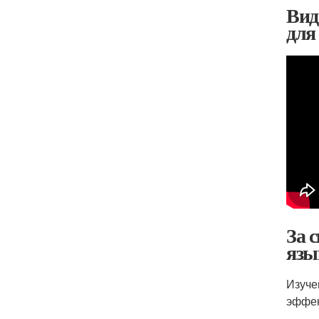
Вид
для
За 
язы
Изуче
эффек