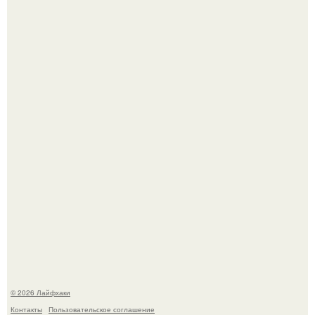
Ботва пожелтела, сосед уже достал вилы, и рука сама
тянется копать картошку.
Чем заболела груша и как ее лечить?
© 2026 Лайфхаки
Контакты
Пользовательское соглашение