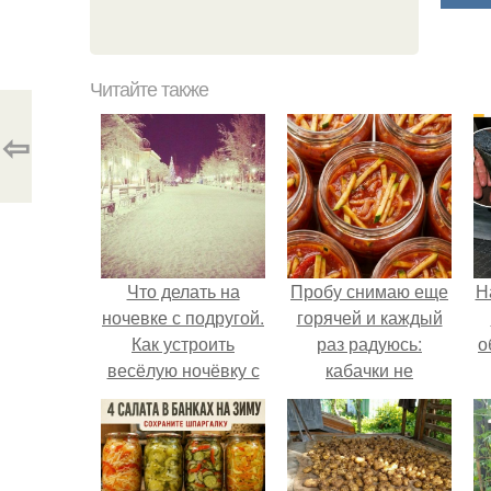
Читайте также
⇦
Что делать на
Пробу снимаю еще
Н
ночевке с подругой.
горячей и каждый
Как устроить
раз радуюсь:
о
весёлую ночёвку с
кабачки не
подружками
развариваются, а
соус получается
густым и
пикантным.