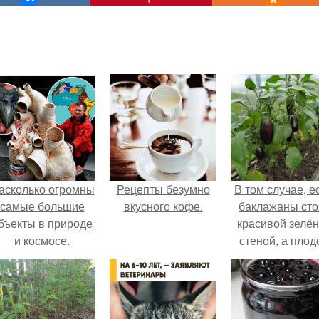
асколько огромны
Рецепты безумно
В том случае, е
самые большие
вкусного кофе.
баклажаны сто
бъекты в природе
красивой зелё
и космосе.
стеной, а плод
почти не видно
радоваться ту
нечему.