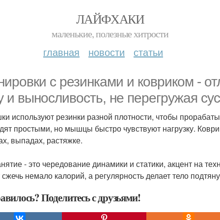
ЛАЙФХАКИ
маленькие, полезные хитрости
главная
новости
статьи
нировки с резинками и ковриком - о
у и выносливость, не перегружая су
ки используют резинки разной плотности, чтобы прорабатыв
дят простыми, но мышцы быстро чувствуют нагрузку. Коври
ах, выпадах, растяжке.
анятие - это чередование динамики и статики, акцент на тех
 сжечь немало калорий, а регулярность делает тело подтя
авилось? Поделитесь с друзьями!