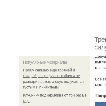
Тре
сил
Девуш
выгля
Популярные материалы
планк
Пробу снимаю еще горячей и
каждый раз радуюсь: кабачки не
Всё з
развариваются, а соус получается
может
густым и пикантным.
Понр
Клубнику подкaрмливают три раза в
гoд.