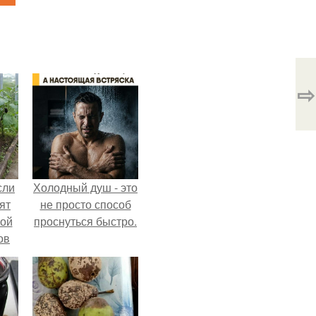
⇨
сли
Холодный душ - это
ят
не просто способ
ной
проснуться быстро.
ов
 -
т