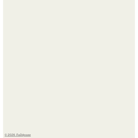
Ботва пожелтела, сосед уже достал вилы, и рука сама
тянется копать картошку.
Автоваз крупнейшее обновление Lada Niva Legend за
всю историю представил.
© 2026 Лайфхаки