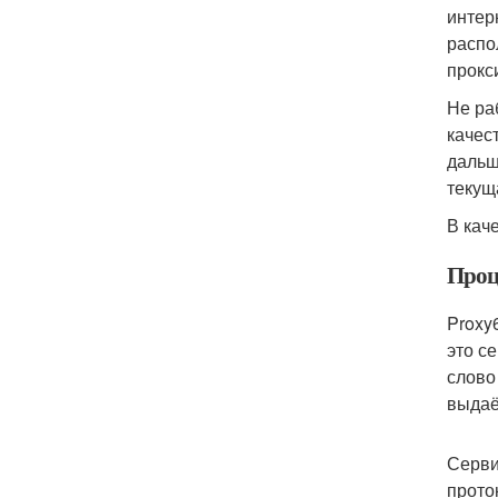
интер
распо
прокс
Не ра
качес
дальш
текущ
В кач
Проц
Proxy
это с
слово
выдаё
Серви
прото