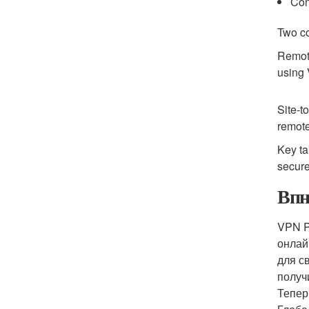
Con
Two c
Remote
using 
Site-t
remote
Key ta
secure 
Впн
VPN P
онлай
для с
получ
Тепер