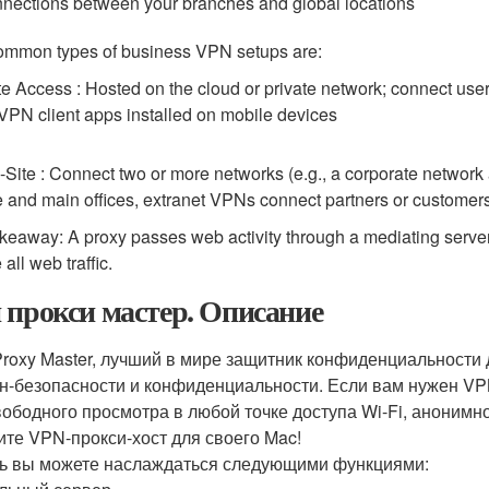
nections between your branches and global locations
ommon types of business VPN setups are:
 Access : Hosted on the cloud or private network; connect users
VPN client apps installed on mobile devices
o-Site : Connect two or more networks (e.g., a corporate network
 and main offices, extranet VPNs connect partners or customers 
keaway: A proxy passes web activity through a mediating serve
all web traffic.
 прокси мастер. Описание
roxy Master, лучший в мире защитник конфиденциальности 
н-безопасности и конфиденциальности. Если вам нужен V
вободного просмотра в любой точке доступа Wi-Fi, анонимно
ите VPN-прокси-хост для своего Mac!
ь вы можете наслаждаться следующими функциями: