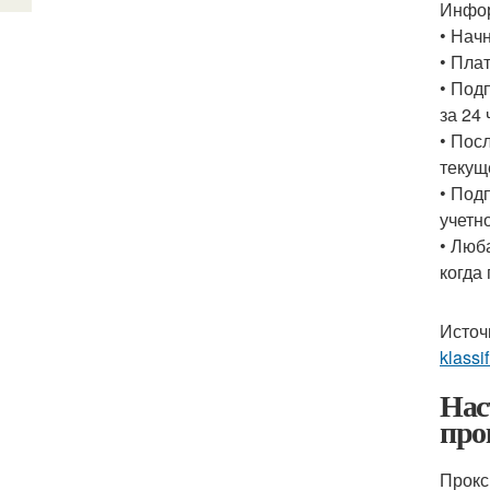
Инфор
• Нач
• Пла
• Под
за 24
• Пос
текущ
• Под
учетн
• Люб
когда
Источ
klassi
Нас
про
Прокс