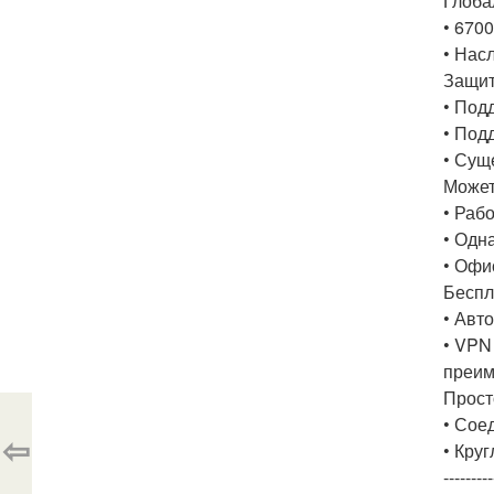
Глоба
• 670
• Нас
Защит
• Под
• Под
• Сущ
Может
• Раб
• Одн
• Офи
Беспл
• Авт
• VPN
преим
Прост
• Сое
⇦
• Кру
---------