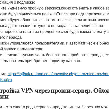
мация о подписке:
ните 7-дневную пробную версию:можно отменить в любое в
тежи будут зачисляться на счет iTunes при подтверждении п
писка будет обновляться автоматически, если автоматическ
 часа до окончания текущего периода выставления счетов.
ле пересчета платы за продление счет будет взимать плату 
его периода.
писки управляются пользователями, и автоматические обно
ой записи пользователя.
ая неиспользуемая часть бесплатного пробного периода, ес
 пользователь приобретает подписку на план.
ник:
https://lajfhak.ru-land.com/novosti/v-chyom-raznica-mezhdu
fikaciya
тройка VPN через прокси-сервер. Обход
кси
и – это своего рода серверы-представители. Через них мо