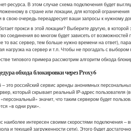
нет-ресурса. В этом случае схема подключения будет выгляд
ложенному в стране или локации, для которой ограничения 
и в свою очередь переадресует ваши запросы к нужному дом
ботает прокси в этой локации? Выберите другую, в которой
тво соединения во многом будет зависеть от возможностей 
е то вас сервер, тем больше нужно времени на ответ), пар
ая нагрузка на сервер и т.п. Чтобы не прогадать с выбором 
естве типового примера рассмотрим алгоритм обхода блоки
едура обхода блокировки через Proxy6
6 – это российский сервис аренды анонимных персональных
ервер, который скрывает реальный IP-адрес пользователя (
 «персональный» значит, что таким сервером будет пользов
тся «в одни руки».
с наиболее интересен своими скоростями подключения – впл
кола и текущей загруженности сети). Этого будет достаточн