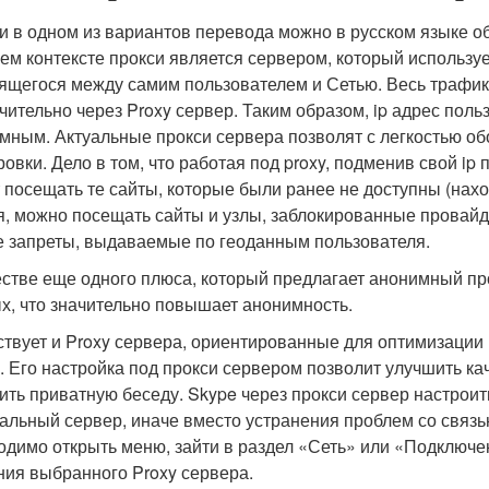
и в одном из вариантов перевода можно в русском языке о
ем контексте прокси является сервером, который используе
ящегося между самим пользователем и Сетью. Весь трафик,
чительно через Proxy сервер. Таким образом, ip адрес поль
мным. Актуальные прокси сервера позволят с легкостью о
ровки. Дело в том, что работая под proxy, подменив свой i
 посещать те сайты, которые были ранее не доступны (наход
я, можно посещать сайты и узлы, заблокированные провайд
е запреты, выдаваемые по геоданным пользователя.
естве еще одного плюса, который предлагает анонимный п
х, что значительно повышает анонимность.
твует и Proxy сервера, ориентированные для оптимизации 
. Его настройка под прокси сервером позволит улучшить ка
ить приватную беседу. Skype через прокси сервер настроит
альный сервер, иначе вместо устранения проблем со связ
одимо открыть меню, зайти в раздел «Сеть» или «Подключен
ния выбранного Proxy сервера.