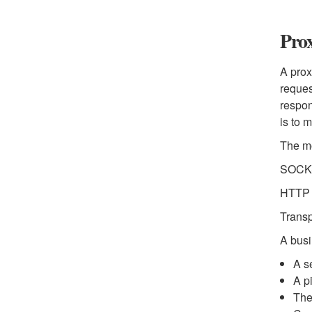
Pro
A prox
reques
respon
is to 
The mo
SOCKS5
HTTP P
Transp
A busi
A s
A p
The