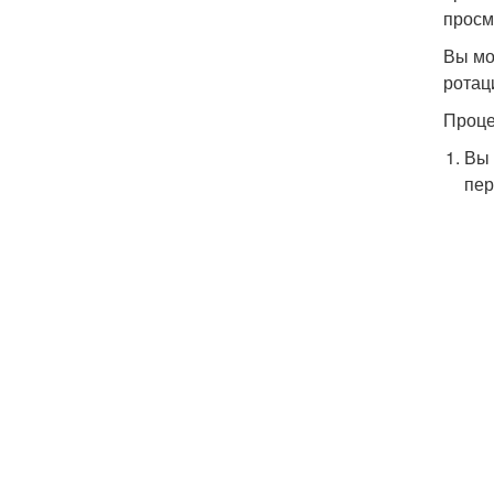
просм
Вы мо
ротац
Проце
Вы 
пер