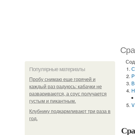
Сра
Сод
С
Популярные материалы
P
Пробу снимаю еще горячей и
В
каждый раз радуюсь: кабачки не
Н
развариваются, а соус получается
густым и пикантным.
V
Клубнику подкaрмливают три раза в
гoд.
Сра