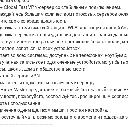
льный сервер
0+ Global Fast VPN-сервер со стабильным подключением.
лаждайтесь большим количеством потоковых серверов онл
ите свою конфиденциальность
держка автоматической защиты Wi-Fi для защиты вашей без
держка переключателей удаления для защиты ваших данных 
ествует множество различных протоколов безопасности, к
 использоваться на всех устройствах
отает во всех системах, доступных на телефонах, ноутбука
а учетная запись-все подключенные устройства могут быть
сы, школы, дома и общественные места.
атный сервис VPN
оматически подключиться к лучшему серверу.
 Proxy Master предоставляет базовый бесплатный сервис V
уществ, пожалуйста, воспользуйтесь расширенным сервис
ота использования
динение одним щелчком мыши, простая настройка.
глосуточный чат в режиме реального времени и поддержка 
-------------------------------------