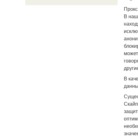
Прокс
В наш
наход
исклю
анони
блоки
может
говор
други
В кач
данны
Сущес
Скайп
защит
оптим
необх
значе