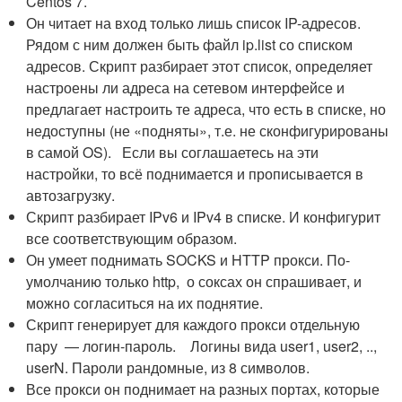
Centos 7.
Он читает на вход только лишь список IP-адресов.
Рядом с ним должен быть файл ip.list со списком
адресов. Скрипт разбирает этот список, определяет
настроены ли адреса на сетевом интерфейсе и
предлагает настроить те адреса, что есть в списке, но
недоступны (не «подняты», т.е. не сконфигурированы
в самой OS). Если вы соглашаетесь на эти
настройки, то всё поднимается и прописывается в
автозагрузку.
Скрипт разбирает IPv6 и IPv4 в списке. И конфигурит
все соответствующим образом.
Он умеет поднимать SOCKS и HTTP прокси. По-
умолчанию только http, о соксах он спрашивает, и
можно согласиться на их поднятие.
Скрипт генерирует для каждого прокси отдельную
пару — логин-пароль. Логины вида user1, user2, ..,
userN. Пароли рандомные, из 8 символов.
Все прокси он поднимает на разных портах, которые