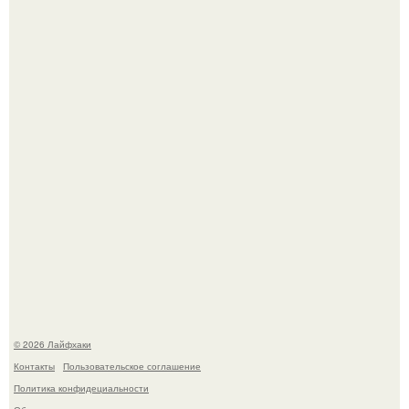
Помидоры уже упёрлись в крышу теплицы, но
продолжают цвести как сумасшедшие?
Малина отплодоносила, и многие про неё тут же забыли
до следующего лета.
© 2026 Лайфхаки
Контакты
Пользовательское соглашение
Политика конфидециальности