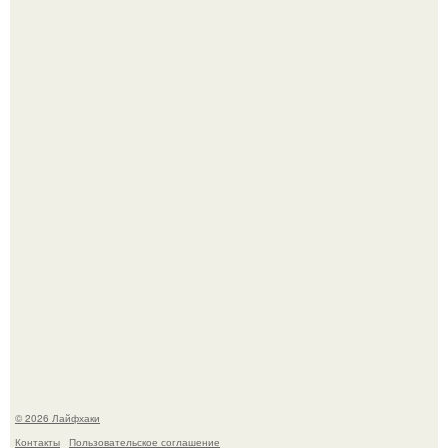
Выкопать картошку и сразу засыпать её в мешки - самый
быстрый способ спрятать вместе с урожаем гниль,
порезы и больные клубни.
Сняли лук или ранний картофель и бросили голую грядку
до весны?
© 2026 Лайфхаки
Контакты
Пользовательское соглашение