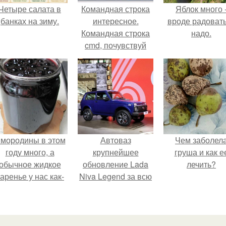
Четыре салата в
Командная строка
Яблок много 
банках на зиму.
интересное.
вроде радоват
Командная строка
надо.
cmd, почувствуй
себя хакером.
мородины в этом
Автоваз
Чем заболел
году много, а
крупнейшее
груша и как е
обычное жидкое
обновление Lada
лечить?
аренье у нас как-
Niva Legend за всю
то не очень едят.
историю
представил.