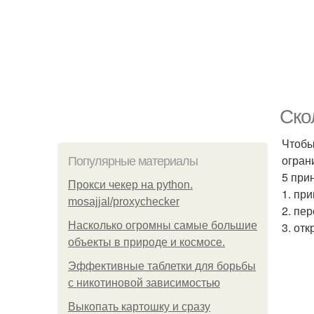
Ско
Чтобы
огран
Популярные материалы
5 при
Прокси чекер на python.
1. пр
mosajjal/proxychecker
2. пе
Насколько огромны самые большие
3. от
объекты в природе и космосе.
Эффективные таблетки для борьбы
с никотиновой зависимостью
Выкопать картошку и сразу