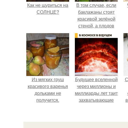
Как не щуриться на
В том случае, если
СОЛНЦЕ?
баклажаны стоят
красивой зелёной
стеной, а плодов
почти не видно -
радоваться тут
нечему.
Из мягких груш
Будущее вселенной
С
красивого варенья
через миллионы и
дольками не
миллиарды лет таит
получится.
захватывающие
в
тайны.