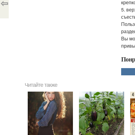
⇦
крепк
5. ве
съест
Польз
раздел
Вы мо
привы
Понр
Читайте также