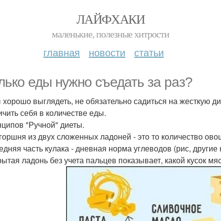
ЛАЙФХАКИ
маленькие, полезные хитрости
главная
новости
статьи
лько еды нужно съедать за раз?
 хорошо выглядеть, не обязательно садиться на жесткую дие
ичить себя в количестве еды.
нципов "Ручной" диеты.
игоршня из двух сложенных ладоней - это то количество ово
редняя часть кулака - дневная норма углеводов (рис, другие
крытая ладонь без учета пальцев показывает, какой кусок мя