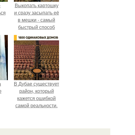
-
Выкопать картошку
ься
и сразу засыпать её
в мешки - самый
быстрый способ
спрятать вместе с
урожаем гниль,
порезы и больные
клубни.
а
В Дубае существует
е
район, который
кажется ошибкой
самой реальности.