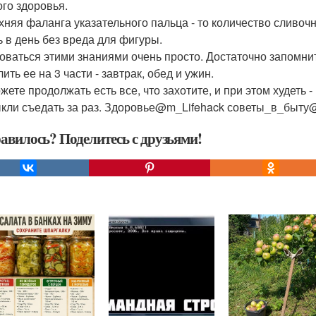
ого здоровья.
рхняя фаланга указательного пальца - то количество сливо
ь в день без вреда для фигуры.
оваться этими знаниями очень просто. Достаточно запомнит
ить ее на 3 части - завтрак, обед и ужин.
жете продолжать есть все, что захотите, и при этом худеть
кли съедать за раз. Здоровье@m_Lifehack советы_в_быту@
авилось? Поделитесь с друзьями!