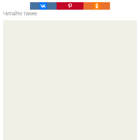
Читайте также
Какие петунии вырастут ампельными?
Богатство Пабло эскобара было настолько огромным,
что многие истории о нём звучат как вымысел.