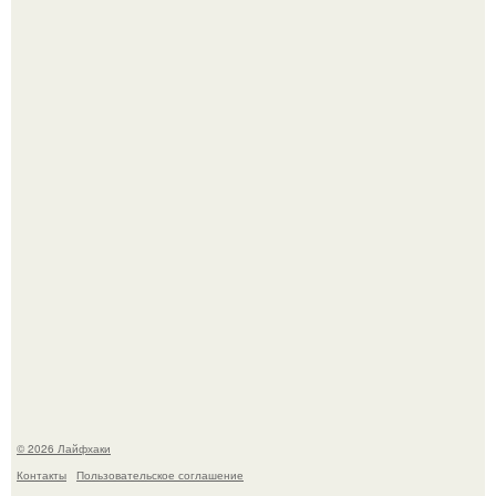
Автоваз крупнейшее обновление Lada Niva Legend за
всю историю представил.
В Дубае существует район, который кажется ошибкой
самой реальности.
© 2026 Лайфхаки
Контакты
Пользовательское соглашение