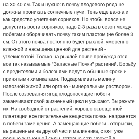
на 30-40 см. Так и нужно: в почву плодового ряда не
должны проникать солнечные лучи. Тень еще важна и
как средство угнетения сорняков. Но чтобы вовсе не
допустить роста сорняков, надо 2-3 раза в сезон между
побегами оборачивать почву таким пластом (не более 3
см. От этого почва постоянно будет рыхлой, умеренно
влажной и насыщена ценной для растений -
углекислотой. Только на рыхлой почве пробуждаются
все так называемые "Запасные Почки" растений. Борьбу
с вредителями и болезнями ведут в обычные сроки и
принятыми химикатами. Подкармливать малину
навозной жижой или органо - минеральным раствором.
После созревания ягод плодоносящие побеги
заканчивают свой жизненный цикл и усыхают. Вырежьте
их. На свободной от растений, хорошо освещенной
плантации все питательные вещества почвы направятся
в побеги замещения. А замещающие побеги - отпрыски,
выращенные на другой части малинника, стоят уже
полные жизненной силы, готовые дать урожай в