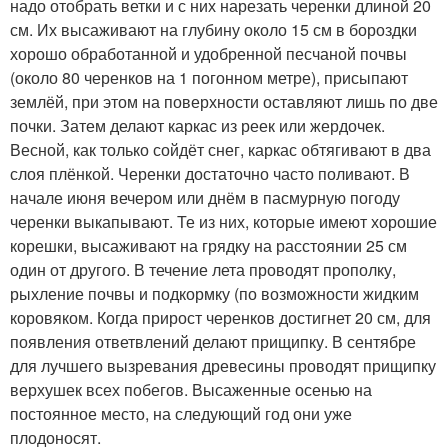
надо отобрать ветки и с них нарезать черенки длиной 20
см. Их высаживают на глубину около 15 см в бороздки
хорошо обработанной и удобренной песчаной почвы
(около 80 черенков на 1 погонном метре), присыпают
землёй, при этом на поверхности оставляют лишь по две
почки. Затем делают каркас из реек или жердочек.
Весной, как только сойдёт снег, каркас обтягивают в два
слоя плёнкой. Черенки достаточно часто поливают. В
начале июня вечером или днём в пасмурную погоду
черенки выкапывают. Те из них, которые имеют хорошие
корешки, высаживают на грядку на расстоянии 25 см
один от другого. В течение лета проводят прополку,
рыхление почвы и подкормку (по возможности жидким
коровяком. Когда прирост черенков достигнет 20 см, для
появления ответвлений делают прищипку. В сентябре
для лучшего вызревания древесины проводят прищипку
верхушек всех побегов. Высаженные осенью на
постоянное место, на следующий год они уже
плодоносят.