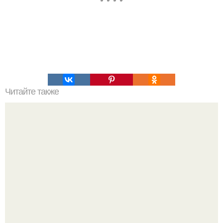
Читайте также
Зарядка для ушей бодрит не хуже, чем чашка кофе?