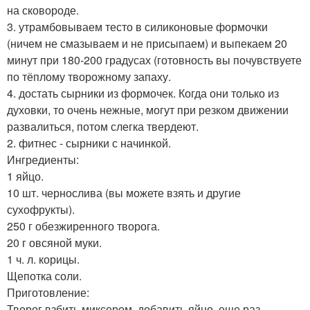
на сковороде.
3. утрамбовываем тесто в силиконовые формочки
(ничем не смазываем и не присыпаем) и выпекаем 20
минут при 180-200 градусах (готовность вы почувствуете
по тёплому творожному запаху.
4. достать сырники из формочек. Когда они только из
духовки, то очень нежные, могут при резком движении
развалиться, потом слегка твердеют.
2. фитнес - сырники с начинкой.
Ингредиенты:
1 яйцо.
10 шт. чернослива (вы можете взять и другие
сухофрукты).
250 г обезжиренного творога.
20 г овсяной муки.
1 ч. л. корицы.
Щепотка соли.
Приготовление:
Творог взбить миксером, добавить яйцо, еще раз